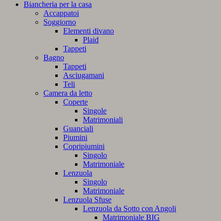
Biancheria per la casa
Accappatoi
Soggiorno
Elementi divano
Plaid
Tappeti
Bagno
Tappeti
Asciugamani
Teli
Camera da letto
Coperte
Singole
Matrimoniali
Guanciali
Piumini
Copripiumini
Singolo
Matrimoniale
Lenzuola
Singolo
Matrimoniale
Lenzuola Sfuse
Lenzuola da Sotto con Angoli
Matrimoniale BIG