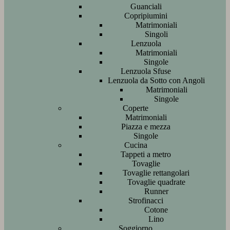
Guanciali
Copripiumini
Matrimoniali
Singoli
Lenzuola
Matrimoniali
Singole
Lenzuola Sfuse
Lenzuola da Sotto con Angoli
Matrimoniali
Singole
Coperte
Matrimoniali
Piazza e mezza
Singole
Cucina
Tappeti a metro
Tovaglie
Tovaglie rettangolari
Tovaglie quadrate
Runner
Strofinacci
Cotone
Lino
Soggiorno