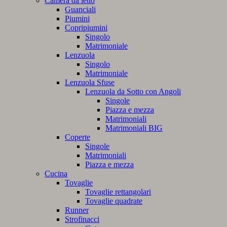
Camera da letto
Guanciali
Piumini
Copripiumini
Singolo
Matrimoniale
Lenzuola
Singolo
Matrimoniale
Lenzuola Sfuse
Lenzuola da Sotto con Angoli
Singole
Piazza e mezza
Matrimoniali
Matrimoniali BIG
Coperte
Singole
Matrimoniali
Piazza e mezza
Cucina
Tovaglie
Tovaglie rettangolari
Tovaglie quadrate
Runner
Strofinacci