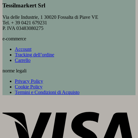
Tessilmarkert Srl
Via delle Industrie, 1 30020 Fossalta di Piave VE
Tel. + 39 0421 679231
P. IVA 03483080275
e-commerce
Account
Tracking dell’ordine
Carrello
norme legali
Privacy Policy
Cookie Policy
Termini e Condizioni di Acquisto
V