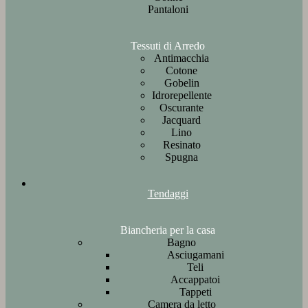
Pantaloni
Tessuti di Arredo
Antimacchia
Cotone
Gobelin
Idrorepellente
Oscurante
Jacquard
Lino
Resinato
Spugna
Tendaggi
Biancheria per la casa
Bagno
Asciugamani
Teli
Accappatoi
Tappeti
Camera da letto