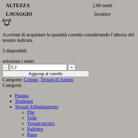
ALTEZZA
2.80 metri
LAVAGGIO
lavatrice
Accertati di acquistare la quantità corretta considerando l’altezza del
tessuto indicata.
3 disponibili
seleziona i metri
Tessuto
misto
Aggiungi al carrello
cotone
Categorie:
Cotone
,
Tessuti di Arredo
con
Categoria
motivo
geometrico
Pasqua
a
Tendaggi
zig
Tessuti Abbigliamento
zag
Pile
nei
Tulle
toni
Tessuti tecnici
del
Pailettes
blu
Raso