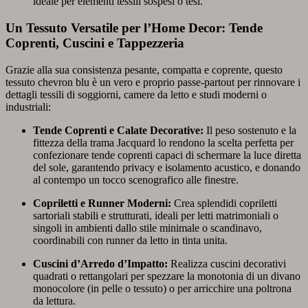
ideale per elementi tessili sospesi o tesi.
Un Tessuto Versatile per l’Home Decor: Tende
Coprenti, Cuscini e Tappezzeria
Grazie alla sua consistenza pesante, compatta e coprente, questo
tessuto chevron blu è un vero e proprio passe-partout per rinnovare i
dettagli tessili di soggiorni, camere da letto e studi moderni o
industriali:
Tende Coprenti e Calate Decorative:
Il peso sostenuto e la
fittezza della trama Jacquard lo rendono la scelta perfetta per
confezionare tende coprenti capaci di schermare la luce diretta
del sole, garantendo privacy e isolamento acustico, e donando
al contempo un tocco scenografico alle finestre.
Copriletti e Runner Moderni:
Crea splendidi copriletti
sartoriali stabili e strutturati, ideali per letti matrimoniali o
singoli in ambienti dallo stile minimale o scandinavo,
coordinabili con runner da letto in tinta unita.
Cuscini d’Arredo d’Impatto:
Realizza cuscini decorativi
quadrati o rettangolari per spezzare la monotonia di un divano
monocolore (in pelle o tessuto) o per arricchire una poltrona
da lettura.