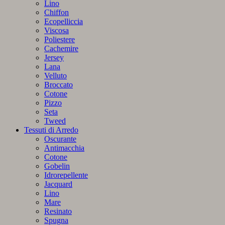
.
Lino
quantità
Chiffon
Ecopelliccia
Viscosa
Poliestere
Cachemire
Jersey
Lana
Velluto
Broccato
Cotone
Pizzo
Seta
Tweed
Tessuti di Arredo
Oscurante
Antimacchia
Cotone
Gobelin
Idrorepellente
Jacquard
Lino
Mare
Resinato
Spugna