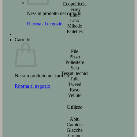
Ecopelliccia
Jersey
Nessun prodotto nel carrello.
Lana
Lino
Ritorna al negozio
Mikado
Pailettes
Carrello
Pile
Pizzo
Poliestere
Seta
Tessuti tecnici
Nessun prodotto nel carrello.
Tulle
Tweed
Ritorna al negozio
Raso
Velluto
Utilizzo
Abiti
Camicie
Giacche
Gonne