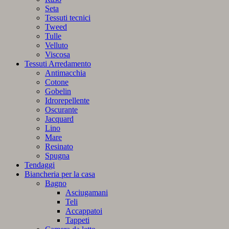
Seta
Tessuti tecnici
Tweed
Tulle
Velluto
Viscosa
Tessuti Arredamento
Antimacchia
Cotone
Gobelin
Idrorepellente
Oscurante
Jacquard
Lino
Mare
Resinato
Spugna
Tendaggi
Biancheria per la casa
Bagno
Asciugamani
Teli
Accappatoi
Tappeti