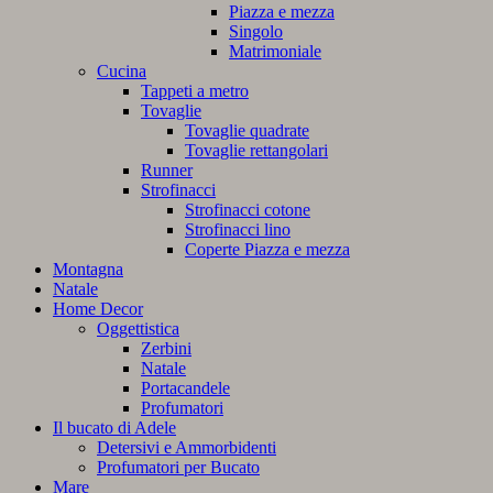
Piazza e mezza
Singolo
Matrimoniale
Cucina
Tappeti a metro
Tovaglie
Tovaglie quadrate
Tovaglie rettangolari
Runner
Strofinacci
Strofinacci cotone
Strofinacci lino
Coperte Piazza e mezza
Montagna
Natale
Home Decor
Oggettistica
Zerbini
Natale
Portacandele
Profumatori
Il bucato di Adele
Detersivi e Ammorbidenti
Profumatori per Bucato
Mare