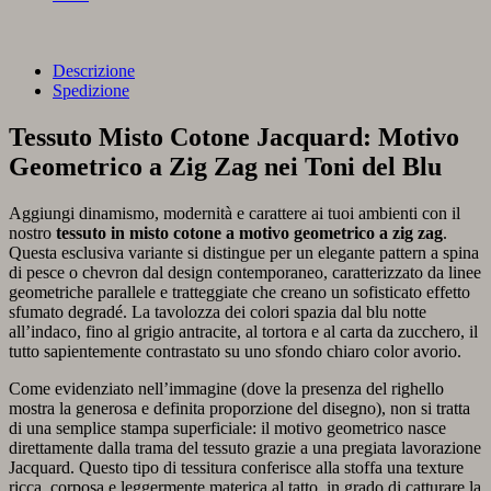
Descrizione
Spedizione
Tessuto Misto Cotone Jacquard: Motivo
Geometrico a Zig Zag nei Toni del Blu
Aggiungi dinamismo, modernità e carattere ai tuoi ambienti con il
nostro
tessuto in misto cotone a motivo geometrico a zig zag
.
Questa esclusiva variante si distingue per un elegante pattern a spina
di pesce o chevron dal design contemporaneo, caratterizzato da linee
geometriche parallele e tratteggiate che creano un sofisticato effetto
sfumato degradé. La tavolozza dei colori spazia dal blu notte
all’indaco, fino al grigio antracite, al tortora e al carta da zucchero, il
tutto sapientemente contrastato su uno sfondo chiaro color avorio.
Come evidenziato nell’immagine (dove la presenza del righello
mostra la generosa e definita proporzione del disegno), non si tratta
di una semplice stampa superficiale: il motivo geometrico nasce
direttamente dalla trama del tessuto grazie a una pregiata lavorazione
Jacquard. Questo tipo di tessitura conferisce alla stoffa una texture
ricca, corposa e leggermente materica al tatto, in grado di catturare la