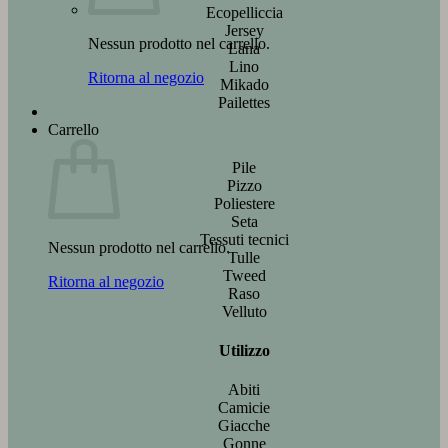
Ecopelliccia
Jersey
Nessun prodotto nel carrello.
Lana
Lino
Ritorna al negozio
Mikado
Pailettes
Carrello
Pile
Pizzo
Poliestere
Seta
Tessuti tecnici
Nessun prodotto nel carrello.
Tulle
Tweed
Ritorna al negozio
Raso
Velluto
Utilizzo
Abiti
Camicie
Giacche
Gonne