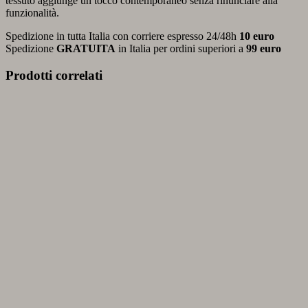
tessuto aggiunge un tocco contemporaneo senza rinunciare alla
funzionalità.
Spedizione in tutta Italia con corriere espresso 24/48h
10 euro
Spedizione
GRATUITA
in Italia per ordini superiori a
99 euro
Prodotti correlati