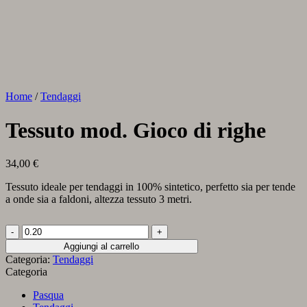
Home
/
Tendaggi
Tessuto mod. Gioco di righe
34,00
€
Tessuto ideale per tendaggi in 100% sintetico, perfetto sia per tende
a onde sia a faldoni, altezza tessuto 3 metri.
Tessuto
mod.
Aggiungi al carrello
Gioco
Categoria:
Tendaggi
di
Categoria
righe
quantità
Pasqua