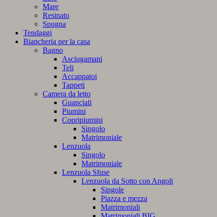
Mare
Resinato
Spugna
Tendaggi
Biancheria per la casa
Bagno
Asciugamani
Teli
Accappatoi
Tappeti
Camera da letto
Guanciali
Piumini
Copripiumini
Singolo
Matrimoniale
Lenzuola
Singolo
Matrimoniale
Lenzuola Sfuse
Lenzuola da Sotto con Angoli
Singole
Piazza e mezza
Matrimoniali
Matrimoniali BIG