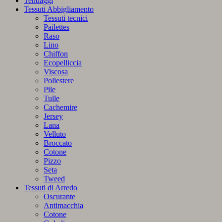
Tendaggi
Tessuti Abbigliamento
Tessuti tecnici
Pailettes
Raso
Lino
Chiffon
Ecopelliccia
Viscosa
Poliestere
Pile
Tulle
Cachemire
Jersey
Lana
Velluto
Broccato
Cotone
Pizzo
Seta
Tweed
Tessuti di Arredo
Oscurante
Antimacchia
Cotone