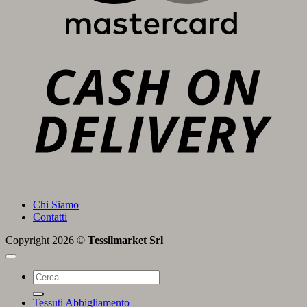
C
D
Chi Siamo
Contatti
Copyright 2026 ©
Tessilmarket Srl
Cerca:
Tessuti Abbigliamento