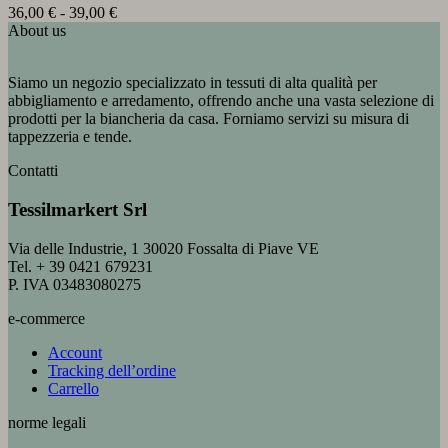
Fascia
36,00
€
-
39,00
€
di
About us
prezzo:
da
Siamo un negozio specializzato in tessuti di alta qualità per
36,00 €
abbigliamento e arredamento, offrendo anche una vasta selezione di
a
prodotti per la biancheria da casa. Forniamo servizi su misura di
39,00 €
tappezzeria e tende.
Contatti
Tessilmarkert Srl
Via delle Industrie, 1 30020 Fossalta di Piave VE
Tel. + 39 0421 679231
P. IVA 03483080275
e-commerce
Account
Tracking dell’ordine
Carrello
norme legali