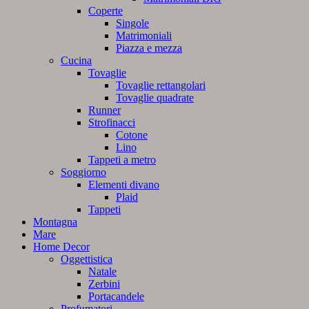
Coperte
Singole
Matrimoniali
Piazza e mezza
Cucina
Tovaglie
Tovaglie rettangolari
Tovaglie quadrate
Runner
Strofinacci
Cotone
Lino
Tappeti a metro
Soggiorno
Elementi divano
Plaid
Tappeti
Montagna
Mare
Home Decor
Oggettistica
Natale
Zerbini
Portacandele
Profumatori