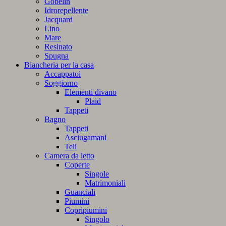
Gobelin
Idrorepellente
Jacquard
Lino
Mare
Resinato
Spugna
Biancheria per la casa
Accappatoi
Soggiorno
Elementi divano
Plaid
Tappeti
Bagno
Tappeti
Asciugamani
Teli
Camera da letto
Coperte
Singole
Matrimoniali
Guanciali
Piumini
Copripiumini
Singolo