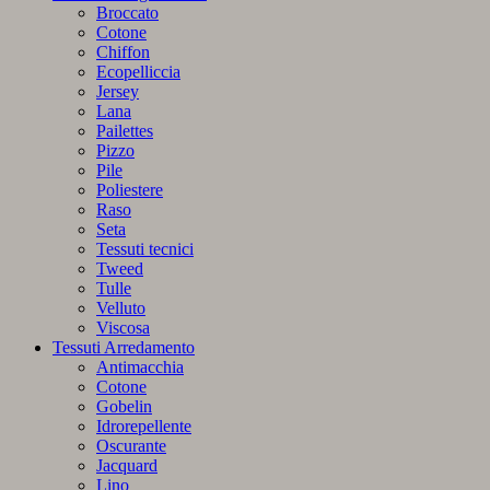
Broccato
Cotone
Chiffon
Ecopelliccia
Jersey
Lana
Pailettes
Pizzo
Pile
Poliestere
Raso
Seta
Tessuti tecnici
Tweed
Tulle
Velluto
Viscosa
Tessuti Arredamento
Antimacchia
Cotone
Gobelin
Idrorepellente
Oscurante
Jacquard
Lino