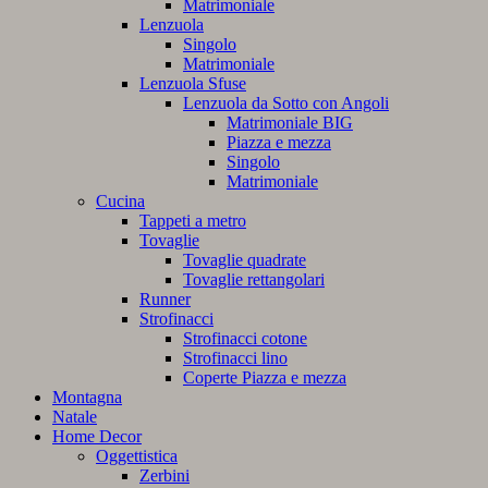
Matrimoniale
Lenzuola
Singolo
Matrimoniale
Lenzuola Sfuse
Lenzuola da Sotto con Angoli
Matrimoniale BIG
Piazza e mezza
Singolo
Matrimoniale
Cucina
Tappeti a metro
Tovaglie
Tovaglie quadrate
Tovaglie rettangolari
Runner
Strofinacci
Strofinacci cotone
Strofinacci lino
Coperte Piazza e mezza
Montagna
Natale
Home Decor
Oggettistica
Zerbini