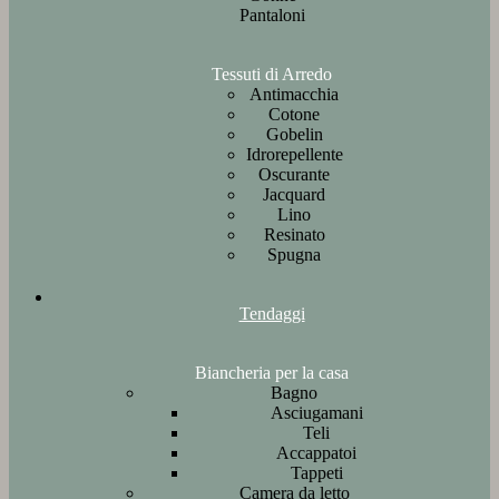
Pantaloni
Tessuti di Arredo
Antimacchia
Cotone
Gobelin
Idrorepellente
Oscurante
Jacquard
Lino
Resinato
Spugna
Tendaggi
Biancheria per la casa
Bagno
Asciugamani
Teli
Accappatoi
Tappeti
Camera da letto