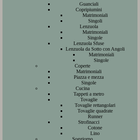
Guanciali
Copripiumini
Matrimoniali
Singoli
Lenzuola
Matrimoniali
Singole
Lenzuola Sfuse
Lenzuola da Sotto con Angoli
Matrimoniali
Singole
Coperte
Matrimoniali
Piazza e mezza
Singole
Cucina
Tappeti a metro
Tovaglie
Tovaglie rettangolari
Tovaglie quadrate
Runner
Strofinacci
Cotone
Lino
Soggiorno