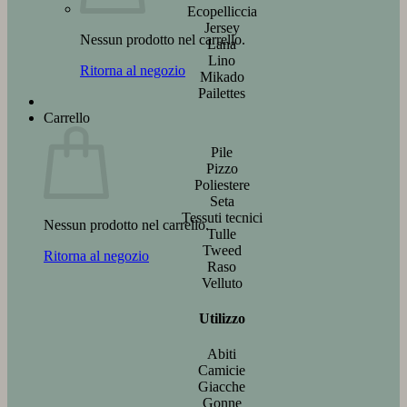
Ecopelliccia
Jersey
Nessun prodotto nel carrello.
Lana
Lino
Ritorna al negozio
Mikado
Pailettes
Carrello
Pile
Pizzo
Poliestere
Seta
Tessuti tecnici
Nessun prodotto nel carrello.
Tulle
Tweed
Ritorna al negozio
Raso
Velluto
Utilizzo
Abiti
Camicie
Giacche
Gonne