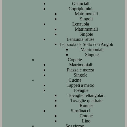
Guanciali
Copripiumini
Matrimoniali
Singoli
Lenzuola
Matrimoniali
Singole
Lenzuola Sfuse
Lenzuola da Sotto con Angoli
Matrimoniali
Singole
Coperte
Matrimoniali
Piazza e mezza
Singole
Cucina
Tappeti a metro
Tovaglie
Tovaglie rettangolari
Tovaglie quadrate
Runner
Strofinacci
Cotone
Lino
Soggiorno