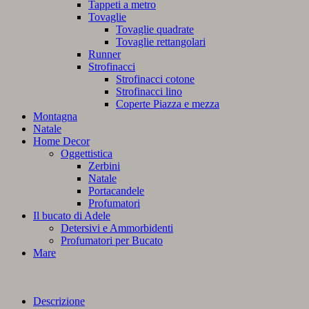
Tappeti a metro
Tovaglie
Tovaglie quadrate
Tovaglie rettangolari
Runner
Strofinacci
Strofinacci cotone
Strofinacci lino
Coperte Piazza e mezza
Montagna
Natale
Home Decor
Oggettistica
Zerbini
Natale
Portacandele
Profumatori
Il bucato di Adele
Detersivi e Ammorbidenti
Profumatori per Bucato
Mare
Descrizione