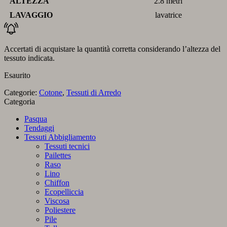
ALTEZZA
2.8 metri
LAVAGGIO
lavatrice
Accertati di acquistare la quantità corretta considerando l’altezza del
tessuto indicata.
Esaurito
Categorie:
Cotone
,
Tessuti di Arredo
Categoria
Pasqua
Tendaggi
Tessuti Abbigliamento
Tessuti tecnici
Pailettes
Raso
Lino
Chiffon
Ecopelliccia
Viscosa
Poliestere
Pile