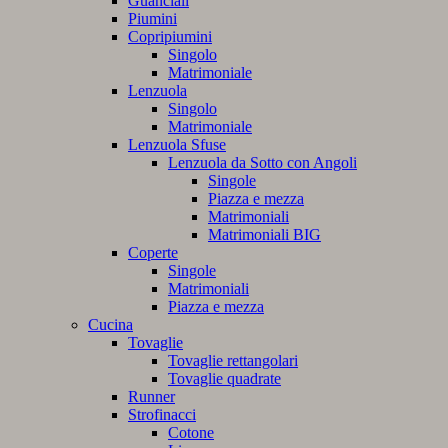
Guanciali
Piumini
Copripiumini
Singolo
Matrimoniale
Lenzuola
Singolo
Matrimoniale
Lenzuola Sfuse
Lenzuola da Sotto con Angoli
Singole
Piazza e mezza
Matrimoniali
Matrimoniali BIG
Coperte
Singole
Matrimoniali
Piazza e mezza
Cucina
Tovaglie
Tovaglie rettangolari
Tovaglie quadrate
Runner
Strofinacci
Cotone