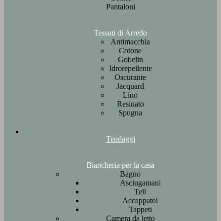
Pantaloni
Tessuti di Arredo
Antimacchia
Cotone
Gobelin
Idrorepellente
Oscurante
Jacquard
Lino
Resinato
Spugna
Tendaggi
Biancheria per la casa
Bagno
Asciugamani
Teli
Accappatoi
Tappeti
Camera da letto