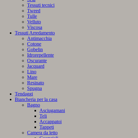
Tessuti tecnici
Tweed
Tulle
Velluto
Viscosa
Tessuti Arredamento
Antimacchia
Cotone
Gobelin
Idrorepellente
Oscurante
Jacquard
Lino
Mare
Resinato
Spugna
Tendaggi
Biancheria per la casa
Bagno
Asciugamani
Teli
Accappatoi
Tappeti
Camera da letto