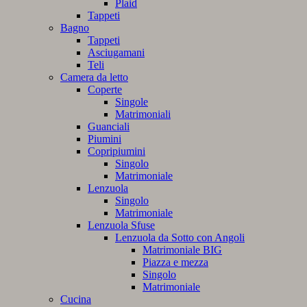
Plaid
Tappeti
Bagno
Tappeti
Asciugamani
Teli
Camera da letto
Coperte
Singole
Matrimoniali
Guanciali
Piumini
Copripiumini
Singolo
Matrimoniale
Lenzuola
Singolo
Matrimoniale
Lenzuola Sfuse
Lenzuola da Sotto con Angoli
Matrimoniale BIG
Piazza e mezza
Singolo
Matrimoniale
Cucina