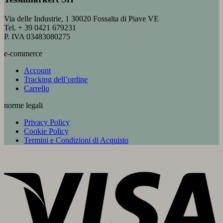
Via delle Industrie, 1 30020 Fossalta di Piave VE
Tel. + 39 0421 679231
P. IVA 03483080275
e-commerce
Account
Tracking dell’ordine
Carrello
norme legali
Privacy Policy
Cookie Policy
Termini e Condizioni di Acquisto
V