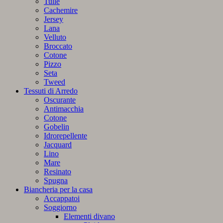
Tulle
Cachemire
Jersey
Lana
Velluto
Broccato
Cotone
Pizzo
Seta
Tweed
Tessuti di Arredo
Oscurante
Antimacchia
Cotone
Gobelin
Idrorepellente
Jacquard
Lino
Mare
Resinato
Spugna
Biancheria per la casa
Accappatoi
Soggiorno
Elementi divano