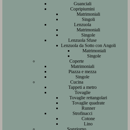
Guanciali
Copripiumini
Matrimoniali
Singoli
Lenzuola
Matrimoniali
Singole
Lenzuola Sfuse
Lenzuola da Sotto con Angoli
Matrimoniali
Singole
Coperte
Matrimoniali
Piazza e mezza
Singole
Cucina
Tappeti a metro
Tovaglie
Tovaglie rettangolari
Tovaglie quadrate
Runner
Strofinacci
Cotone
Lino
Soggiorno