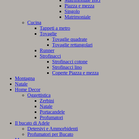
Matrimoniale BIG
Piazza e mezza
Singolo
Matrimoniale
Cucina
Tappeti a metro
Tovaglie
Tovaglie quadrate
Tovaglie rettangolari
Runner
Strofinacci
Strofinacci cotone
Strofinacci lino
Coperte Piazza e mezza
Montagna
Natale
Home Decor
Oggettistica
Zerbini
Natale
Portacandele
Profumatori
Il bucato di Adele
Detersivi e Ammorbidenti
Profumatori per Bucato