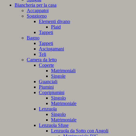
Biancheria per la casa
Accappatoi
Soggiorno
Elementi divano
Plaid
Tappeti
Bagno
Tappeti
Asciugamani
Teli
Camera da letto
Coperte
Matrimoniali
Singole
Guanciali
Piumini
Copripiumini
Singolo
Matrimoniale
Lenzuola
Singolo
Matrimoniale
Lenzuola Sfuse
Lenzuola da Sotto con Angoli