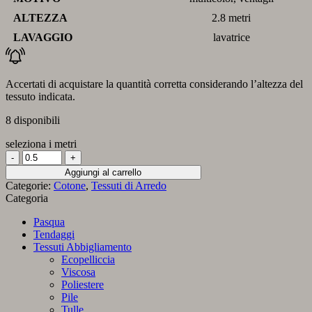
ALTEZZA
2.8 metri
LAVAGGIO
lavatrice
Accertati di acquistare la quantità corretta considerando l’altezza del
tessuto indicata.
8 disponibili
seleziona i metri
Tessuto
Ventagli
Aggiungi al carrello
quantità
Categorie:
Cotone
,
Tessuti di Arredo
Categoria
Pasqua
Tendaggi
Tessuti Abbigliamento
Ecopelliccia
Viscosa
Poliestere
Pile
Tulle