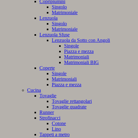
Copripiumini
Singolo
Matrimoniale
Lenzuola
Singolo
Matrimoniale
Lenzuola Sfuse
Lenzuola da Sotto con Angoli
Singole
Piazza e mezza
Matrimoniali
Matrimoniali BIG
Coperte
Singole
Matrimoniali
Piazza e mezza
Cucina
Tovaglie
Tovaglie rettangolari
Tovaglie quadrate
Runner
Strofinacci
Cotone
Lino
Tappeti a metro