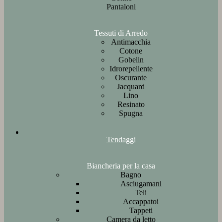
Pantaloni
Tessuti di Arredo
Antimacchia
Cotone
Gobelin
Idrorepellente
Oscurante
Jacquard
Lino
Resinato
Spugna
Tendaggi
Biancheria per la casa
Bagno
Asciugamani
Teli
Accappatoi
Tappeti
Camera da letto