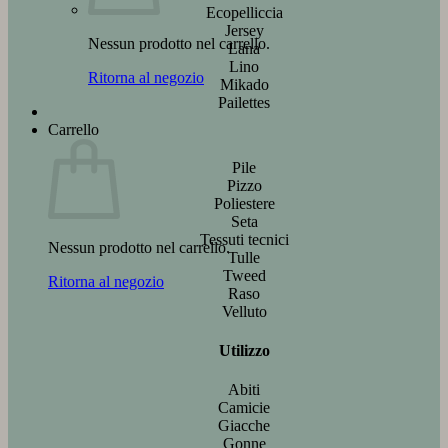
Ecopelliccia
Jersey
Nessun prodotto nel carrello.
Lana
Lino
Ritorna al negozio
Mikado
Pailettes
Carrello
Pile
Pizzo
Poliestere
Seta
Tessuti tecnici
Nessun prodotto nel carrello.
Tulle
Tweed
Ritorna al negozio
Raso
Velluto
Utilizzo
Abiti
Camicie
Giacche
Gonne