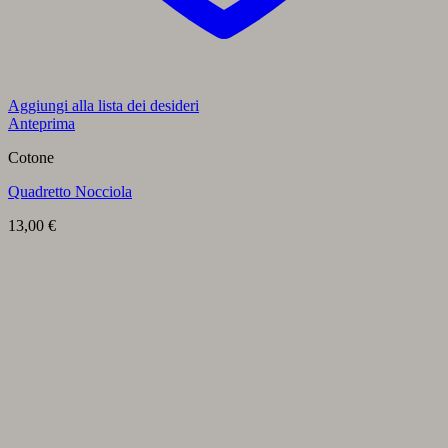
Aggiungi alla lista dei desideri
Anteprima
Cotone
Quadretto Nocciola
13,00
€