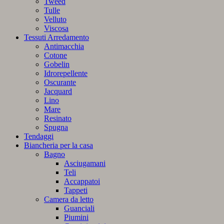
Tweed
Tulle
Velluto
Viscosa
Tessuti Arredamento
Antimacchia
Cotone
Gobelin
Idrorepellente
Oscurante
Jacquard
Lino
Mare
Resinato
Spugna
Tendaggi
Biancheria per la casa
Bagno
Asciugamani
Teli
Accappatoi
Tappeti
Camera da letto
Guanciali
Piumini