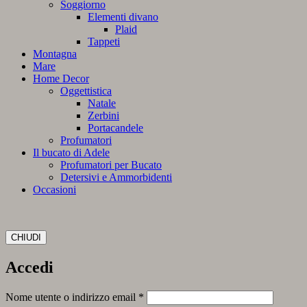
Soggiorno
Elementi divano
Plaid
Tappeti
Montagna
Mare
Home Decor
Oggettistica
Natale
Zerbini
Portacandele
Profumatori
Il bucato di Adele
Profumatori per Bucato
Detersivi e Ammorbidenti
Occasioni
CHIUDI
Accedi
Richiesto
Nome utente o indirizzo email
*