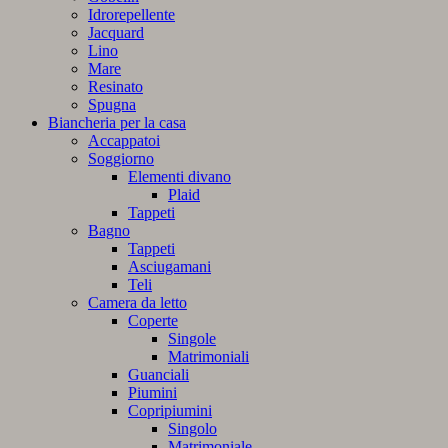
Idrorepellente
Jacquard
Lino
Mare
Resinato
Spugna
Biancheria per la casa
Accappatoi
Soggiorno
Elementi divano
Plaid
Tappeti
Bagno
Tappeti
Asciugamani
Teli
Camera da letto
Coperte
Singole
Matrimoniali
Guanciali
Piumini
Copripiumini
Singolo
Matrimoniale