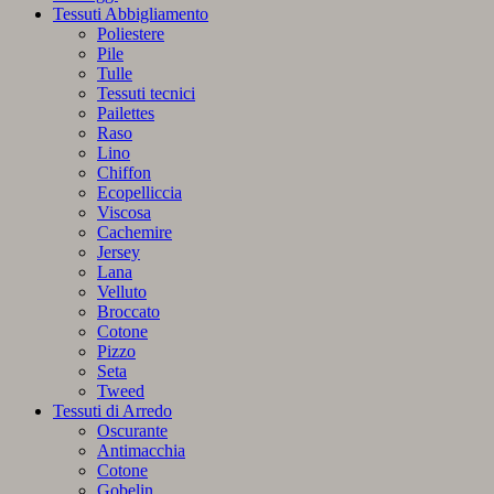
di
Tessuti Abbigliamento
conigli,
Poliestere
uova
Pile
pasquali
Tulle
e
Tessuti tecnici
dolci
Pailettes
140x180
Raso
cm
Lino
quantità
Chiffon
Ecopelliccia
Viscosa
Cachemire
Jersey
Lana
Velluto
Broccato
Cotone
Pizzo
Seta
Tweed
Tessuti di Arredo
Oscurante
Antimacchia
Cotone
Gobelin