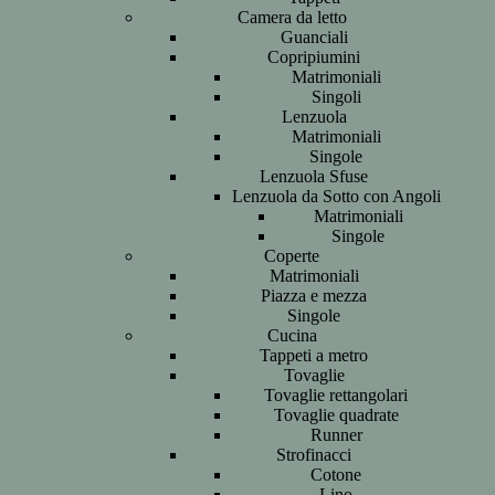
Camera da letto
Guanciali
Copripiumini
Matrimoniali
Singoli
Lenzuola
Matrimoniali
Singole
Lenzuola Sfuse
Lenzuola da Sotto con Angoli
Matrimoniali
Singole
Coperte
Matrimoniali
Piazza e mezza
Singole
Cucina
Tappeti a metro
Tovaglie
Tovaglie rettangolari
Tovaglie quadrate
Runner
Strofinacci
Cotone
Lino