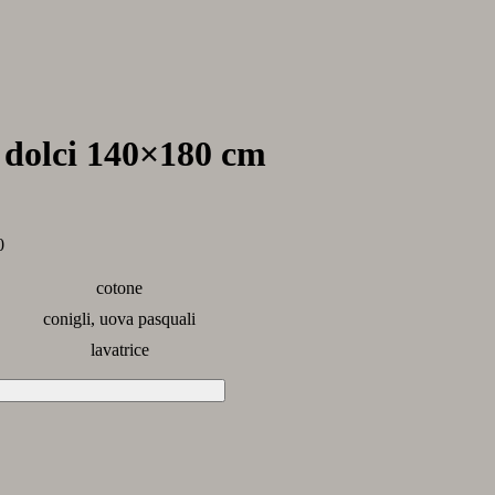
e dolci 140×180 cm
0
cotone
conigli, uova pasquali
lavatrice