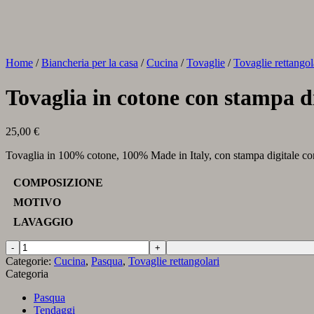
Home
/
Biancheria per la casa
/
Cucina
/
Tovaglie
/
Tovaglie rettangol
Tovaglia in cotone con stampa di
25,00
€
Tovaglia in 100% cotone, 100% Made in Italy, con stampa digitale co
COMPOSIZIONE
MOTIVO
LAVAGGIO
Tovaglia
in
Categorie:
Cucina
,
Pasqua
,
Tovaglie rettangolari
cotone
Categoria
con
stampa
Pasqua
digitale
Tendaggi