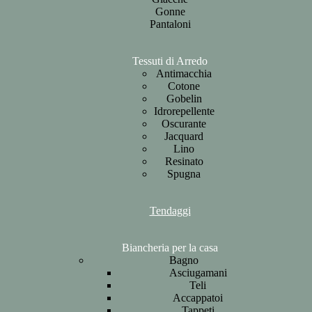
Gonne
Pantaloni
Tessuti di Arredo
Antimacchia
Cotone
Gobelin
Idrorepellente
Oscurante
Jacquard
Lino
Resinato
Spugna
Tendaggi
Biancheria per la casa
Bagno
Asciugamani
Teli
Accappatoi
Tappeti