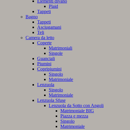
Elementi divano
Plaid
Tappeti
Bagno
Tappeti
Asciugamani
Teli
Camera da letto
Coperte
Matrimoniali
Singole
Guanciali
Piumini
Copripiumini
Singolo
Matrimoniale
Lenzuola
Singolo
Matrimoniale
Lenzuola Sfuse
Lenzuola da Sotto con Angoli
Matrimoniale BIG
Piazza e mezza
Singolo
Matrimoniale