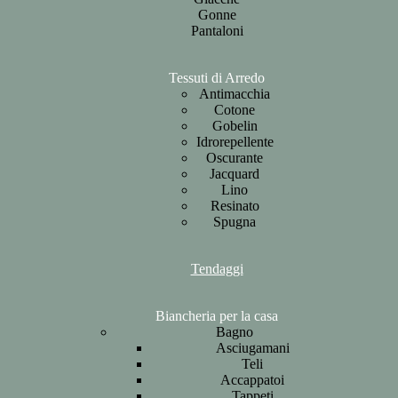
Gonne
Pantaloni
Tessuti di Arredo
Antimacchia
Cotone
Gobelin
Idrorepellente
Oscurante
Jacquard
Lino
Resinato
Spugna
Tendaggi
Biancheria per la casa
Bagno
Asciugamani
Teli
Accappatoi
Tappeti