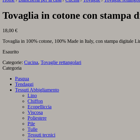
Tovaglia in cotone con stampa 
18,00
€
Tovaglia in 100% cotone, 100% Made in Italy, con stampa digitale L
Esaurito
Categorie:
Cucina
,
Tovaglie rettangolari
Categoria
Pasqua
Tendaggi
Tessuti Abbigliamento
Lino
Chiffon
Ecopelliccia
Viscosa
Poliestere
Pile
Tulle
Tessuti tecnici