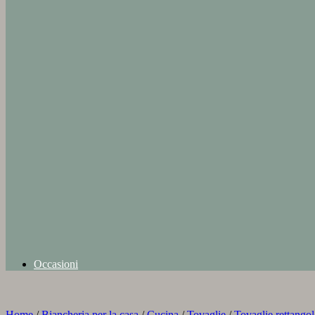
Occasioni
Home
/
Biancheria per la casa
/
Cucina
/
Tovaglie
/
Tovaglie rettangol