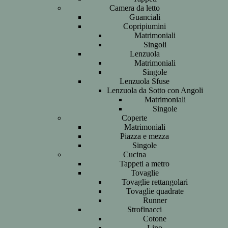
Camera da letto
Guanciali
Copripiumini
Matrimoniali
Singoli
Lenzuola
Matrimoniali
Singole
Lenzuola Sfuse
Lenzuola da Sotto con Angoli
Matrimoniali
Singole
Coperte
Matrimoniali
Piazza e mezza
Singole
Cucina
Tappeti a metro
Tovaglie
Tovaglie rettangolari
Tovaglie quadrate
Runner
Strofinacci
Cotone
Lino