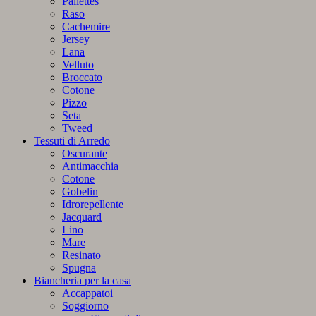
Pailettes
Raso
Cachemire
Jersey
Lana
Velluto
Broccato
Cotone
Pizzo
Seta
Tweed
Tessuti di Arredo
Oscurante
Antimacchia
Cotone
Gobelin
Idrorepellente
Jacquard
Lino
Mare
Resinato
Spugna
Biancheria per la casa
Accappatoi
Soggiorno