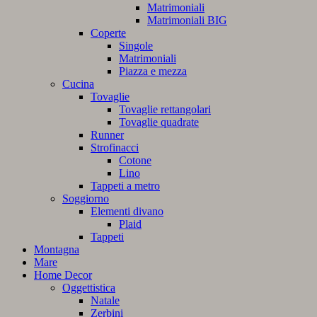
Matrimoniali
Matrimoniali BIG
Coperte
Singole
Matrimoniali
Piazza e mezza
Cucina
Tovaglie
Tovaglie rettangolari
Tovaglie quadrate
Runner
Strofinacci
Cotone
Lino
Tappeti a metro
Soggiorno
Elementi divano
Plaid
Tappeti
Montagna
Mare
Home Decor
Oggettistica
Natale
Zerbini