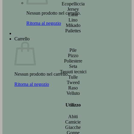
Ecopelliccia
Jersey
Nessun prodotto nel carrello.
Lana
Lino
Ritorna al negozio
Mikado
Pailettes
Carrello
Pile
Pizzo
Poliestere
Seta
Tessuti tecnici
Nessun prodotto nel carrello.
Tulle
Tweed
Ritorna al negozio
Raso
Velluto
Utilizzo
Abiti
Camicie
Giacche
Gonne