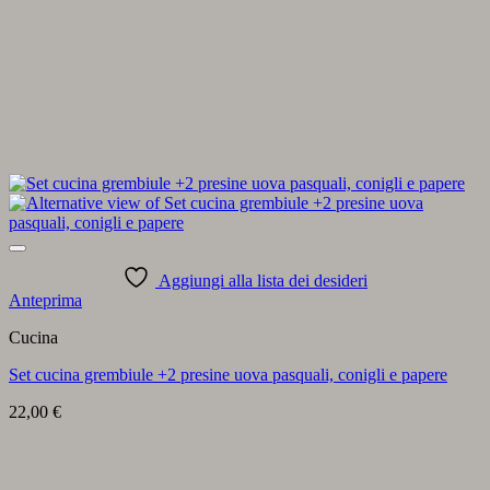
Aggiungi alla lista dei desideri
Anteprima
Cucina
Set cucina grembiule +2 presine uova pasquali, conigli e papere
22,00
€