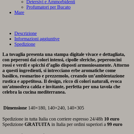
Detersivi e Ammorbidenti
Profumatori per Bucato
Mare
Descrizione
Informazioni aggiuntive
Spedizione
La tovaglia presenta una stampa digitale vivace e dettagliata,
con peperoni dai colori intensi, cipolle sferiche, peperoncini
rossi e verdi e spicchi d’aglio disposti armoniosamente. Attorno
a questi ingredienti, si intrecciano erbe aromatiche come
basilico, rosmarino e prezzemolo, creando un’ambientazione
rustica e appetitosa. Il design, ricco di colori naturali, evoca
un’atmosfera calda e invitante, perfetta per una tavola che
celebra la cucina mediterranea.
Dimensione
140×180, 140×240, 140×305
Spedizione in tutta Italia con corriere espresso 24/48h
10 euro
Spedizione
GRATUITA
in Italia per ordini superiori a
99 euro