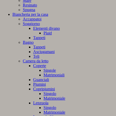
Mare
Resinato
Spugna
Biancheria per la casa
Accappatoi
Soggiorno
Elementi divano
Plaid
Tappeti
Bagno
Tappeti
Asciugamani
Teli
Camera da letto
Coperte
Singole
Matrimoniali
Guanciali
Piumini
Copripiumini
Singolo
Matrimoniale
Lenzuola
Singolo
Matrimoniale