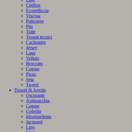
Chiffon
Ecopelliccia
Viscosa
Poliestere
Pile
Tulle
Tessuti tecnici
Cachemire
Jersey
Lana
Velluto
Broccato
Cotone
Pizzo
Seta
Tweed
Tessuti di Arredo
Oscurante
Antimacchia
Cotone
Gobelin
Idrorepellente
Jacquard
Lino