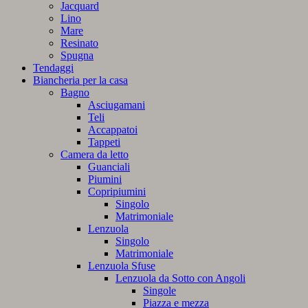
Jacquard
Lino
Mare
Resinato
Spugna
Tendaggi
Biancheria per la casa
Bagno
Asciugamani
Teli
Accappatoi
Tappeti
Camera da letto
Guanciali
Piumini
Copripiumini
Singolo
Matrimoniale
Lenzuola
Singolo
Matrimoniale
Lenzuola Sfuse
Lenzuola da Sotto con Angoli
Singole
Piazza e mezza