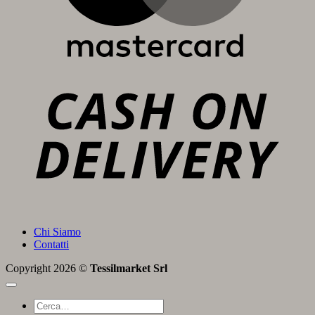
C
D
Chi Siamo
Contatti
Copyright 2026 ©
Tessilmarket Srl
Cerca: