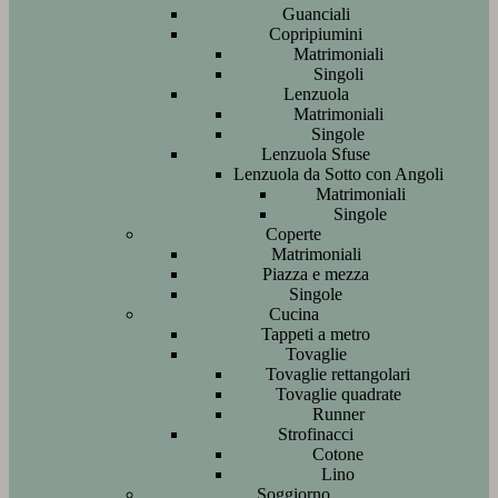
Guanciali
Copripiumini
Matrimoniali
Singoli
Lenzuola
Matrimoniali
Singole
Lenzuola Sfuse
Lenzuola da Sotto con Angoli
Matrimoniali
Singole
Coperte
Matrimoniali
Piazza e mezza
Singole
Cucina
Tappeti a metro
Tovaglie
Tovaglie rettangolari
Tovaglie quadrate
Runner
Strofinacci
Cotone
Lino
Soggiorno