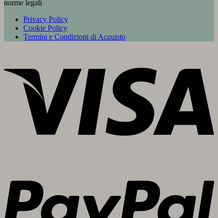
norme legali
Privacy Policy
Cookie Policy
Termini e Condizioni di Acquisto
V
P