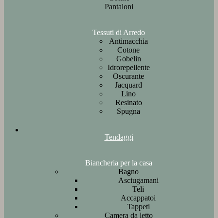
Pantaloni
Tessuti di Arredo
Antimacchia
Cotone
Gobelin
Idrorepellente
Oscurante
Jacquard
Lino
Resinato
Spugna
Tendaggi
Biancheria per la casa
Bagno
Asciugamani
Teli
Accappatoi
Tappeti
Camera da letto