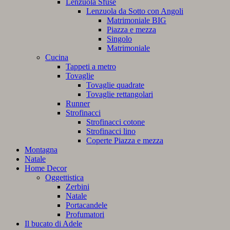
Lenzuola Sfuse
Lenzuola da Sotto con Angoli
Matrimoniale BIG
Piazza e mezza
Singolo
Matrimoniale
Cucina
Tappeti a metro
Tovaglie
Tovaglie quadrate
Tovaglie rettangolari
Runner
Strofinacci
Strofinacci cotone
Strofinacci lino
Coperte Piazza e mezza
Montagna
Natale
Home Decor
Oggettistica
Zerbini
Natale
Portacandele
Profumatori
Il bucato di Adele