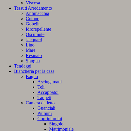
Viscosa
Tessuti Arredamento
Antimacchia
Cotone
Gobelin
Idrorepellente
Oscurante
Jacquard
Lino
Mare
Resinato
Spugna
Tendaggi
Biancheria per la casa
Bagno
Asciugamani
Teli
Accappatoi
Tappeti
Camera da letto
Guanciali
Piumini
Copripiumini
Singolo
Matrimoniale