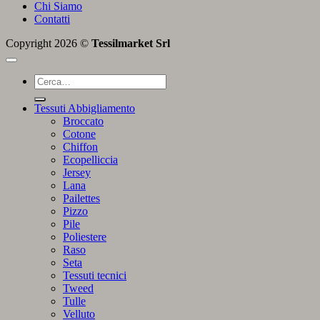
Chi Siamo
Contatti
Copyright 2026 ©
Tessilmarket Srl
Cerca:
Tessuti Abbigliamento
Broccato
Cotone
Chiffon
Ecopelliccia
Jersey
Lana
Pailettes
Pizzo
Pile
Poliestere
Raso
Seta
Tessuti tecnici
Tweed
Tulle
Velluto