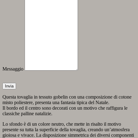
Messaggio
Invia
Questa tovaglia in tessuto gobelin con una composizione di cotone
misto poliestere, presenta una fantasia tipica del Natale.
Il bordo ed il centro sono decorati con un motivo che raffigura le
classiche palline natalizie.
Lo sfondo è di un colore neutro, che mette in risalto il motivo
presente su tutta la superficie della tovaglia, creando un’atmosfera
gioiosa e vivace. La disposizione simmetrica dei diversi componenti