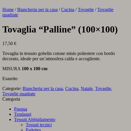
Home
/
Biancheria per la casa
/
Cucina
/
Tovaglie
/
Tovaglie
quadrate
Tovaglia “Palline” (100×100)
17,50
€
Tovaglia in tessuto gobelin cotone misto poliestere con bordo
decorato, ideale per un’atmosfera calda e accogliente.
MISURA
100 x 100 cm
Esaurito
Categorie:
Biancheria per la casa
,
Cucina
,
Natale
,
Tovaglie
,
Tovaglie quadrate
Categoria
Pasqua
Tendaggi
Tessuti Abbigliamento
Tessuti tecnici
Pailettes