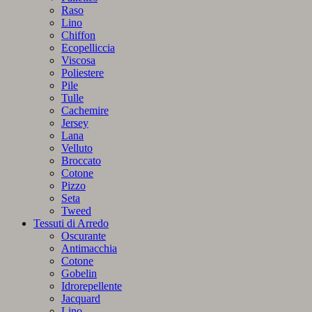
Raso
Lino
Chiffon
Ecopelliccia
Viscosa
Poliestere
Pile
Tulle
Cachemire
Jersey
Lana
Velluto
Broccato
Cotone
Pizzo
Seta
Tweed
Tessuti di Arredo
Oscurante
Antimacchia
Cotone
Gobelin
Idrorepellente
Jacquard
Lino