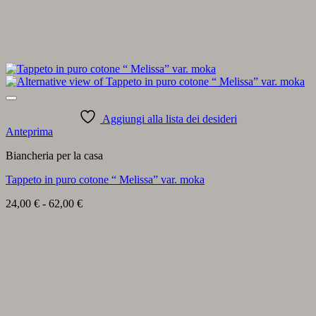
Aggiungi alla lista dei desideri
Anteprima
Biancheria per la casa
Tappeto in puro cotone “ Melissa” var. moka
Fascia
24,00
€
-
62,00
€
di
prezzo:
da
24,00 €
a
62,00 €