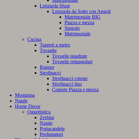
Matrimoniale
Lenzuola Sfuse
Lenzuola da Sotto con Angoli
Matrimoniale BIG
Piazza e mezza
Singolo
Matrimoniale
Cucina
Tappeti a metro
Tovaglie
Tovaglie quadrate
Tovaglie rettangolari
Runner
Strofinacci
Strofinacci cotone
Strofinacci lino
Coperte Piazza e mezza
Montagna
Natale
Home Decor
Oggettistica
Zerbini
Natale
Portacandele
Profumatori