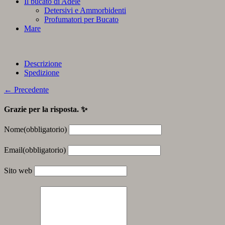
Il bucato di Adele
Detersivi e Ammorbidenti
Profumatori per Bucato
Mare
Descrizione
Spedizione
← Precedente
Grazie per la risposta. ✨
Nome
(obbligatorio)
Email
(obbligatorio)
Sito web