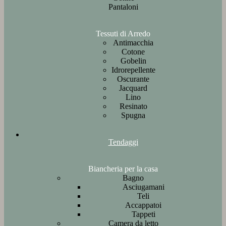
Pantaloni
Tessuti di Arredo
Antimacchia
Cotone
Gobelin
Idrorepellente
Oscurante
Jacquard
Lino
Resinato
Spugna
Tendaggi
Biancheria per la casa
Bagno
Asciugamani
Teli
Accappatoi
Tappeti
Camera da letto