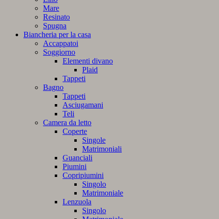
Mare
Resinato
Spugna
Biancheria per la casa
Accappatoi
Soggiorno
Elementi divano
Plaid
Tappeti
Bagno
Tappeti
Asciugamani
Teli
Camera da letto
Coperte
Singole
Matrimoniali
Guanciali
Piumini
Copripiumini
Singolo
Matrimoniale
Lenzuola
Singolo