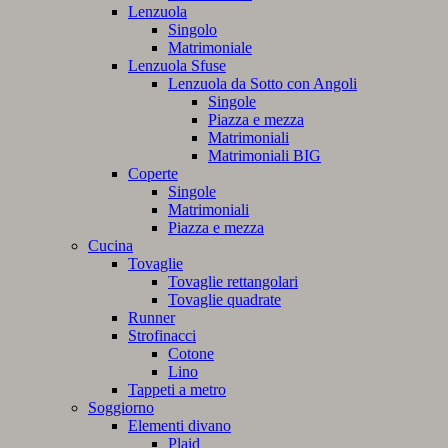
Lenzuola
Singolo
Matrimoniale
Lenzuola Sfuse
Lenzuola da Sotto con Angoli
Singole
Piazza e mezza
Matrimoniali
Matrimoniali BIG
Coperte
Singole
Matrimoniali
Piazza e mezza
Cucina
Tovaglie
Tovaglie rettangolari
Tovaglie quadrate
Runner
Strofinacci
Cotone
Lino
Tappeti a metro
Soggiorno
Elementi divano
Plaid