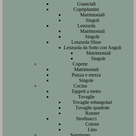
Guanciali
Copripiumini
Matrimoniali
Singoli
Lenzuola
Matrimoniali
Singole
Lenzuola Sfuse
Lenzuola da Sotto con Angoli
Matrimoniali
Singole
Coperte
Matrimoniali
Piazza e mezza
Singole
Cucina
Tappeti a metro
Tovaglie
Tovaglie rettangolari
Tovaglie quadrate
Runner
Strofinacci
Cotone
Lino
Soggiorno