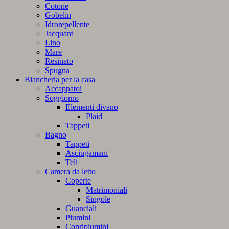
Cotone
Gobelin
Idrorepellente
Jacquard
Lino
Mare
Resinato
Spugna
Biancheria per la casa
Accappatoi
Soggiorno
Elementi divano
Plaid
Tappeti
Bagno
Tappeti
Asciugamani
Teli
Camera da letto
Coperte
Matrimoniali
Singole
Guanciali
Piumini
Copripiumini