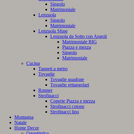
Singolo
Matrimoniale
Lenzuola
Singolo
Matrimoniale
Lenzuola Sfuse
Lenzuola da Sotto con Angoli
Matrimoniale BIG
Piazza e mezza
Singolo
Matrimoniale
Cucina
Tappeti a metro
Tovaglie
Tovaglie quadrate
Tovaglie rettangolari
Runner
Strofinacci
Coperte Piazza e mezza
Strofinacci cotone
Strofinacci lino
Montagna
Natale
Home Decor
Oggettistica