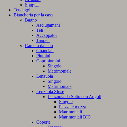
Spugna
Tendaggi
Biancheria per la casa
Bagno
Asciugamani
Teli
Accappatoi
Tappeti
Camera da letto
Guanciali
Piumini
Copripiumini
Singolo
Matrimoniale
Lenzuola
Singolo
Matrimoniale
Lenzuola Sfuse
Lenzuola da Sotto con Angoli
Singole
Piazza e mezza
Matrimoniali
Matrimoniali BIG
Coperte