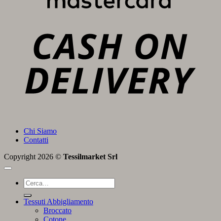
C
D
Chi Siamo
Contatti
Copyright 2026 ©
Tessilmarket Srl
Cerca:
Tessuti Abbigliamento
Broccato
Cotone