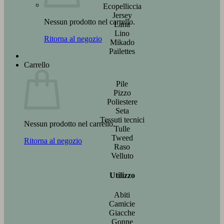
Ecopelliccia
Jersey
Nessun prodotto nel carrello.
Lana
Lino
Ritorna al negozio
Mikado
Pailettes
Carrello
Pile
Pizzo
Poliestere
Seta
Tessuti tecnici
Nessun prodotto nel carrello.
Tulle
Tweed
Ritorna al negozio
Raso
Velluto
Utilizzo
Abiti
Camicie
Giacche
Gonne