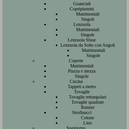
Guanciali
Copripiumini
Matrimoniali
Singoli
Lenzuola
Matrimoniali
Singole
Lenzuola Sfuse
Lenzuola da Sotto con Angoli
Matrimoniali
Singole
Coperte
Matrimoniali
Piazza e mezza
Singole
Cucina
Tappeti a metro
Tovaglie
Tovaglie rettangolari
Tovaglie quadrate
Runner
Strofinacci
Cotone
Lino
Soggiorno