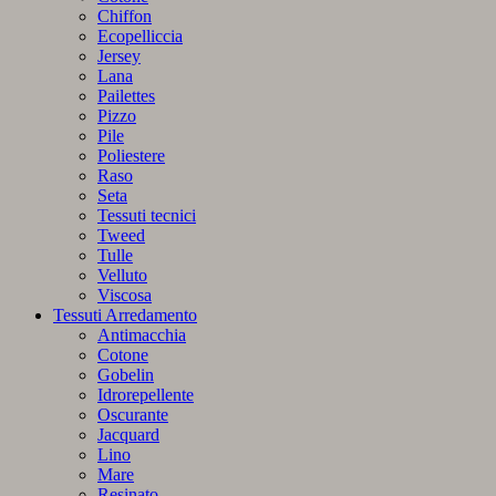
Chiffon
Ecopelliccia
Jersey
Lana
Pailettes
Pizzo
Pile
Poliestere
Raso
Seta
Tessuti tecnici
Tweed
Tulle
Velluto
Viscosa
Tessuti Arredamento
Antimacchia
Cotone
Gobelin
Idrorepellente
Oscurante
Jacquard
Lino
Mare
Resinato