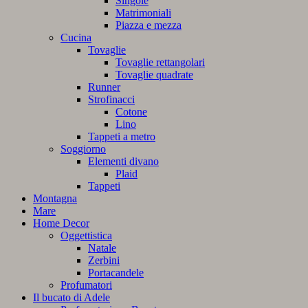
Singole
Matrimoniali
Piazza e mezza
Cucina
Tovaglie
Tovaglie rettangolari
Tovaglie quadrate
Runner
Strofinacci
Cotone
Lino
Tappeti a metro
Soggiorno
Elementi divano
Plaid
Tappeti
Montagna
Mare
Home Decor
Oggettistica
Natale
Zerbini
Portacandele
Profumatori
Il bucato di Adele