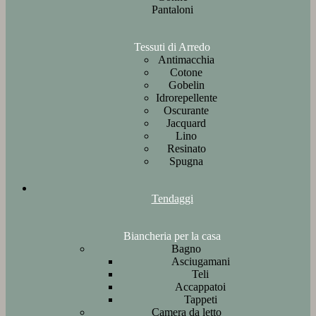
Pantaloni
Tessuti di Arredo
Antimacchia
Cotone
Gobelin
Idrorepellente
Oscurante
Jacquard
Lino
Resinato
Spugna
Tendaggi
Biancheria per la casa
Bagno
Asciugamani
Teli
Accappatoi
Tappeti
Camera da letto