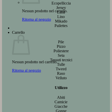
Ecopelliccia
Jersey
Nessun prodotto nel carrello.
Lana
Lino
Ritorna al negozio
Mikado
Pailettes
Carrello
Pile
Pizzo
Poliestere
Seta
Tessuti tecnici
Nessun prodotto nel carrello.
Tulle
Tweed
Ritorna al negozio
Raso
Velluto
Utilizzo
Abiti
Camicie
Giacche
Gonne