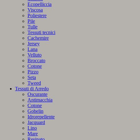
Ecopelliccia
Viscosa
Poliestere
Pile
Tulle
Tessuti tecnici
Cachemire
Jersey
Lana
Velluto
Broccato
Cotone
Pizzo
Seta
Tweed
Tessuti di Arredo
Oscurante
Antimacchia
Cotone
Gobelin
Idrorepellente
Jacquard
Lino
Mare
Resinato