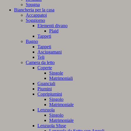
Spugna
Biancheria per la casa
Accappatoi
Soggiorno
Elementi divano
Plaid
Tappeti
Bagno
Tappeti
Asciugamani
Teli
Camera da letto
Coperte
Singole
Matrimoniali
Guanciali
Piumini
Copripiumini
Singolo
Matrimoniale
Lenzuola
Singolo
Matrimoniale
Lenzuola Sfuse
Lenzuola da Sotto con Angoli