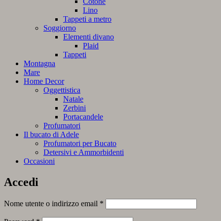
Cotone
Lino
Tappeti a metro
Soggiorno
Elementi divano
Plaid
Tappeti
Montagna
Mare
Home Decor
Oggettistica
Natale
Zerbini
Portacandele
Profumatori
Il bucato di Adele
Profumatori per Bucato
Detersivi e Ammorbidenti
Occasioni
Accedi
Richiesto
Nome utente o indirizzo email
*
Richiesto