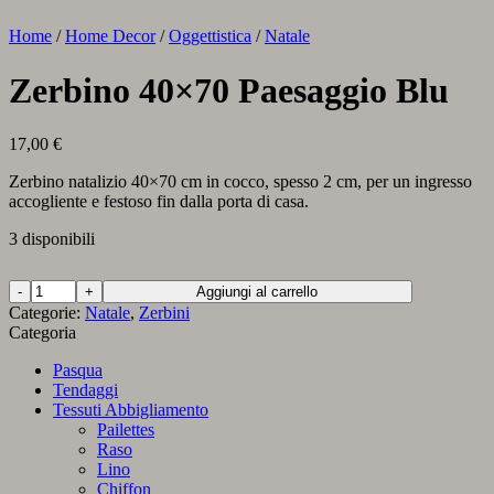
Home
/
Home Decor
/
Oggettistica
/
Natale
Zerbino 40×70 Paesaggio Blu
17,00
€
Zerbino natalizio 40×70 cm in cocco, spesso 2 cm, per un ingresso
accogliente e festoso fin dalla porta di casa.
3 disponibili
Zerbino
Aggiungi al carrello
40x70
Categorie:
Natale
,
Zerbini
Paesaggio
Categoria
Blu
quantità
Pasqua
Tendaggi
Tessuti Abbigliamento
Pailettes
Raso
Lino
Chiffon