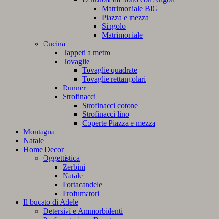
Matrimoniale BIG
Piazza e mezza
Singolo
Matrimoniale
Cucina
Tappeti a metro
Tovaglie
Tovaglie quadrate
Tovaglie rettangolari
Runner
Strofinacci
Strofinacci cotone
Strofinacci lino
Coperte Piazza e mezza
Montagna
Natale
Home Decor
Oggettistica
Zerbini
Natale
Portacandele
Profumatori
Il bucato di Adele
Detersivi e Ammorbidenti