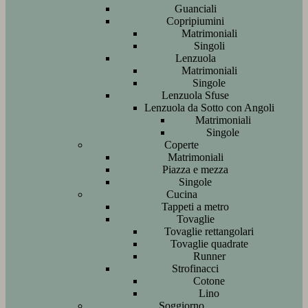
Guanciali
Copripiumini
Matrimoniali
Singoli
Lenzuola
Matrimoniali
Singole
Lenzuola Sfuse
Lenzuola da Sotto con Angoli
Matrimoniali
Singole
Coperte
Matrimoniali
Piazza e mezza
Singole
Cucina
Tappeti a metro
Tovaglie
Tovaglie rettangolari
Tovaglie quadrate
Runner
Strofinacci
Cotone
Lino
Soggiorno