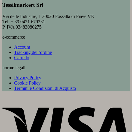
Tessilmarkert Srl
Via delle Industrie, 1 30020 Fossalta di Piave VE
Tel. + 39 0421 679231
P. IVA 03483080275
e-commerce
Account
Tracking dell’ordine
Carrello
norme legali
Privacy Policy
Cookie Policy
Termini e Condizioni di Acquisto
V