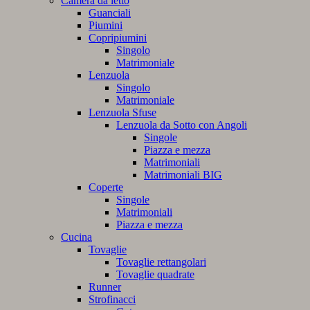
Camera da letto
Guanciali
Piumini
Copripiumini
Singolo
Matrimoniale
Lenzuola
Singolo
Matrimoniale
Lenzuola Sfuse
Lenzuola da Sotto con Angoli
Singole
Piazza e mezza
Matrimoniali
Matrimoniali BIG
Coperte
Singole
Matrimoniali
Piazza e mezza
Cucina
Tovaglie
Tovaglie rettangolari
Tovaglie quadrate
Runner
Strofinacci