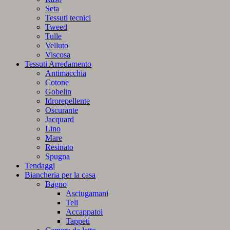
Seta
Tessuti tecnici
Tweed
Tulle
Velluto
Viscosa
Tessuti Arredamento
Antimacchia
Cotone
Gobelin
Idrorepellente
Oscurante
Jacquard
Lino
Mare
Resinato
Spugna
Tendaggi
Biancheria per la casa
Bagno
Asciugamani
Teli
Accappatoi
Tappeti