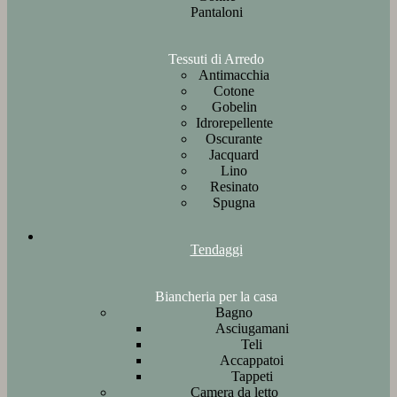
Pantaloni
Tessuti di Arredo
Antimacchia
Cotone
Gobelin
Idrorepellente
Oscurante
Jacquard
Lino
Resinato
Spugna
Tendaggi
Biancheria per la casa
Bagno
Asciugamani
Teli
Accappatoi
Tappeti
Camera da letto