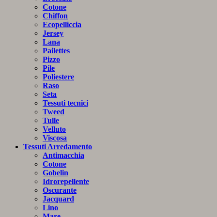
Cotone
Chiffon
Ecopelliccia
Jersey
Lana
Pailettes
Pizzo
Pile
Poliestere
Raso
Seta
Tessuti tecnici
Tweed
Tulle
Velluto
Viscosa
Tessuti Arredamento
Antimacchia
Cotone
Gobelin
Idrorepellente
Oscurante
Jacquard
Lino
Mare