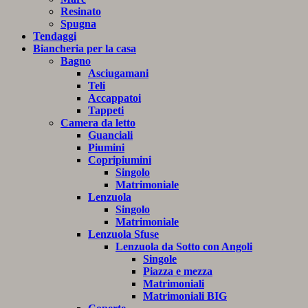
Resinato
Spugna
Tendaggi
Biancheria per la casa
Bagno
Asciugamani
Teli
Accappatoi
Tappeti
Camera da letto
Guanciali
Piumini
Copripiumini
Singolo
Matrimoniale
Lenzuola
Singolo
Matrimoniale
Lenzuola Sfuse
Lenzuola da Sotto con Angoli
Singole
Piazza e mezza
Matrimoniali
Matrimoniali BIG