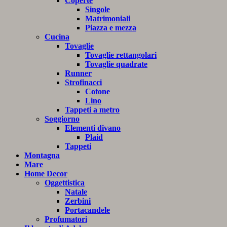
Coperte
Singole
Matrimoniali
Piazza e mezza
Cucina
Tovaglie
Tovaglie rettangolari
Tovaglie quadrate
Runner
Strofinacci
Cotone
Lino
Tappeti a metro
Soggiorno
Elementi divano
Plaid
Tappeti
Montagna
Mare
Home Decor
Oggettistica
Natale
Zerbini
Portacandele
Profumatori