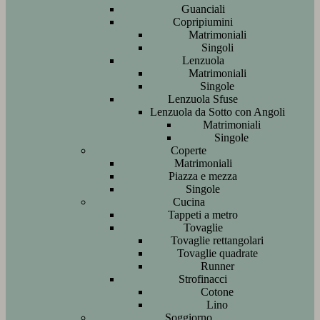
Guanciali
Copripiumini
Matrimoniali
Singoli
Lenzuola
Matrimoniali
Singole
Lenzuola Sfuse
Lenzuola da Sotto con Angoli
Matrimoniali
Singole
Coperte
Matrimoniali
Piazza e mezza
Singole
Cucina
Tappeti a metro
Tovaglie
Tovaglie rettangolari
Tovaglie quadrate
Runner
Strofinacci
Cotone
Lino
Soggiorno