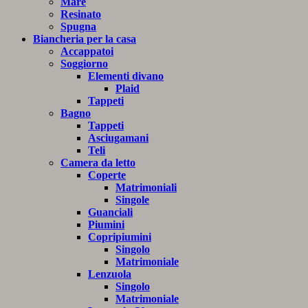
Mare
Resinato
Spugna
Biancheria per la casa
Accappatoi
Soggiorno
Elementi divano
Plaid
Tappeti
Bagno
Tappeti
Asciugamani
Teli
Camera da letto
Coperte
Matrimoniali
Singole
Guanciali
Piumini
Copripiumini
Singolo
Matrimoniale
Lenzuola
Singolo
Matrimoniale