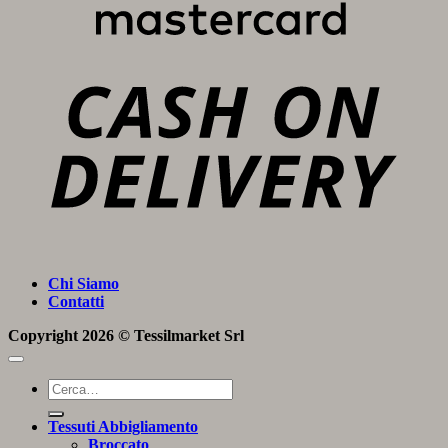
C
D
Chi Siamo
Contatti
Copyright 2026 ©
Tessilmarket Srl
Cerca:
Tessuti Abbigliamento
Broccato