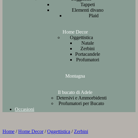
Tappeti
Elementi divano
Plaid
Home Decor
Oggettistica
Natale
Zerbini
Portacandele
Profumatori
Montagna
Il bucato di Adele
Detersivi e Ammorbidenti
Profumatori per Bucato
Occasioni
Home
/
Home Decor
/
Oggettistica
/
Zerbini