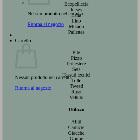
Ecopelliccia
Jersey
Nessun prodotto nel carrello.
Lana
Lino
Ritorna al negozio
Mikado
Pailettes
Carrello
Pile
Pizzo
Poliestere
Seta
Tessuti tecnici
Nessun prodotto nel carrello.
Tulle
Tweed
Ritorna al negozio
Raso
Velluto
Utilizzo
Abiti
Camicie
Giacche
Gonne