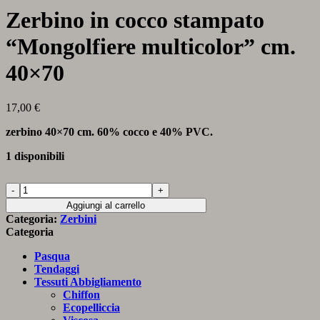
Zerbino in cocco stampato
“Mongolfiere multicolor” cm.
40×70
17,00
€
zerbino 40×70 cm. 60% cocco e 40% PVC.
1 disponibili
Zerbino
in
Aggiungi al carrello
cocco
Categoria:
Zerbini
stampato
Categoria
“Mongolfiere
multicolor”
Pasqua
cm.
Tendaggi
40x70
Tessuti Abbigliamento
quantità
Chiffon
Ecopelliccia