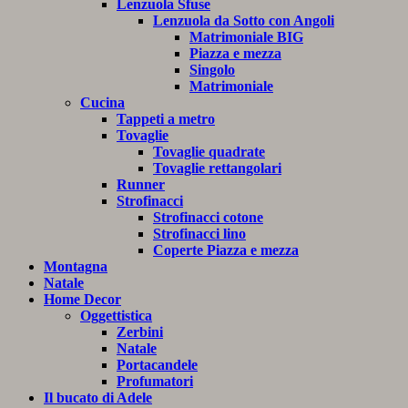
Lenzuola Sfuse
Lenzuola da Sotto con Angoli
Matrimoniale BIG
Piazza e mezza
Singolo
Matrimoniale
Cucina
Tappeti a metro
Tovaglie
Tovaglie quadrate
Tovaglie rettangolari
Runner
Strofinacci
Strofinacci cotone
Strofinacci lino
Coperte Piazza e mezza
Montagna
Natale
Home Decor
Oggettistica
Zerbini
Natale
Portacandele
Profumatori
Il bucato di Adele