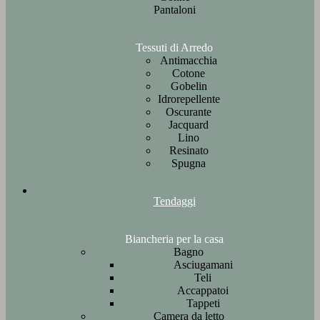
Pantaloni
Tessuti di Arredo
Antimacchia
Cotone
Gobelin
Idrorepellente
Oscurante
Jacquard
Lino
Resinato
Spugna
Tendaggi
Biancheria per la casa
Bagno
Asciugamani
Teli
Accappatoi
Tappeti
Camera da letto