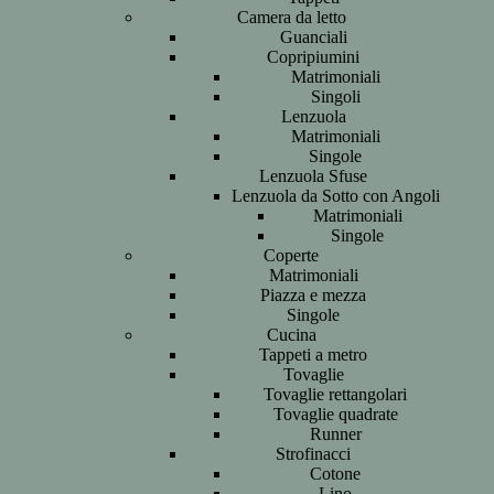
Camera da letto
Guanciali
Copripiumini
Matrimoniali
Singoli
Lenzuola
Matrimoniali
Singole
Lenzuola Sfuse
Lenzuola da Sotto con Angoli
Matrimoniali
Singole
Coperte
Matrimoniali
Piazza e mezza
Singole
Cucina
Tappeti a metro
Tovaglie
Tovaglie rettangolari
Tovaglie quadrate
Runner
Strofinacci
Cotone
Lino