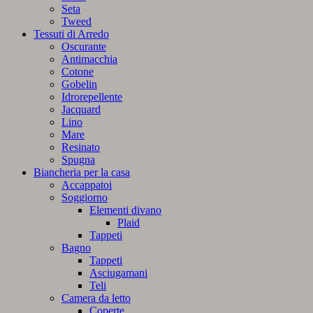
Seta
Tweed
Tessuti di Arredo
Oscurante
Antimacchia
Cotone
Gobelin
Idrorepellente
Jacquard
Lino
Mare
Resinato
Spugna
Biancheria per la casa
Accappatoi
Soggiorno
Elementi divano
Plaid
Tappeti
Bagno
Tappeti
Asciugamani
Teli
Camera da letto
Coperte