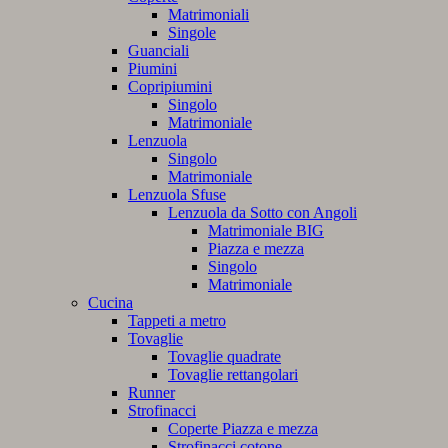
Matrimoniali
Singole
Guanciali
Piumini
Copripiumini
Singolo
Matrimoniale
Lenzuola
Singolo
Matrimoniale
Lenzuola Sfuse
Lenzuola da Sotto con Angoli
Matrimoniale BIG
Piazza e mezza
Singolo
Matrimoniale
Cucina
Tappeti a metro
Tovaglie
Tovaglie quadrate
Tovaglie rettangolari
Runner
Strofinacci
Coperte Piazza e mezza
Strofinacci cotone