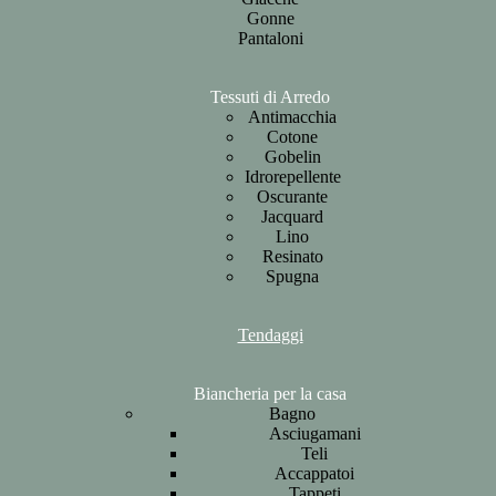
Gonne
Pantaloni
Tessuti di Arredo
Antimacchia
Cotone
Gobelin
Idrorepellente
Oscurante
Jacquard
Lino
Resinato
Spugna
Tendaggi
Biancheria per la casa
Bagno
Asciugamani
Teli
Accappatoi
Tappeti