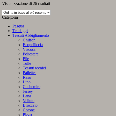
Ordina
Visualizzazione di 26 risultati
in
base
Categoria
al
più
Pasqua
recente
Tendaggi
Tessuti Abbigliamento
Chiffon
Ecopelliccia
Viscosa
Poliestere
Pile
Tulle
Tessuti tecnici
Pailettes
Raso
Lino
Cachemire
Jersey
Lana
Velluto
Broccato
Cotone
Pizzo