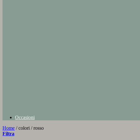
Occasioni
Home
/
colori
/
rosso
Filtra