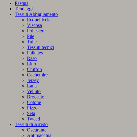
Pasqua
Tendaggi
Tessuti Abbigliamento
Ecopelliccia
Viscosa
Poliestere
Pile
Tulle
Tessuti tecnici
Pailettes
Raso
Lino
Chiffon
Cachemire
Jersey
Lana
Velluto
Broccato
Cotone
Pizzo
Seta
Tweed
Tessuti di Arredo
Oscurante
Antimacchia