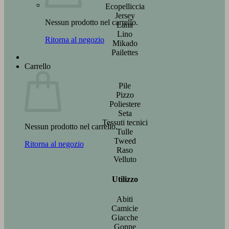
Ecopelliccia
Jersey
Nessun prodotto nel carrello.
Lana
Lino
Ritorna al negozio
Mikado
Pailettes
Carrello
Pile
Pizzo
Poliestere
Seta
Tessuti tecnici
Nessun prodotto nel carrello.
Tulle
Tweed
Ritorna al negozio
Raso
Velluto
Utilizzo
Abiti
Camicie
Giacche
Gonne