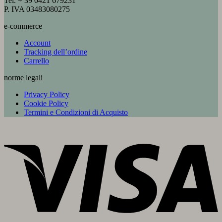
Tel. + 39 0421 679231
P. IVA 03483080275
e-commerce
Account
Tracking dell’ordine
Carrello
norme legali
Privacy Policy
Cookie Policy
Termini e Condizioni di Acquisto
V