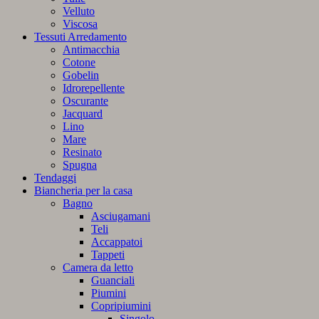
Velluto
Viscosa
Tessuti Arredamento
Antimacchia
Cotone
Gobelin
Idrorepellente
Oscurante
Jacquard
Lino
Mare
Resinato
Spugna
Tendaggi
Biancheria per la casa
Bagno
Asciugamani
Teli
Accappatoi
Tappeti
Camera da letto
Guanciali
Piumini
Copripiumini
Singolo