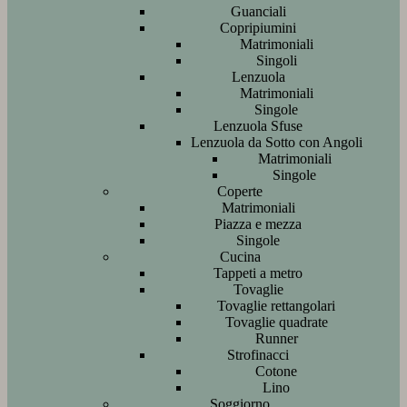
Guanciali
Copripiumini
Matrimoniali
Singoli
Lenzuola
Matrimoniali
Singole
Lenzuola Sfuse
Lenzuola da Sotto con Angoli
Matrimoniali
Singole
Coperte
Matrimoniali
Piazza e mezza
Singole
Cucina
Tappeti a metro
Tovaglie
Tovaglie rettangolari
Tovaglie quadrate
Runner
Strofinacci
Cotone
Lino
Soggiorno