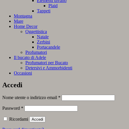
Elementi divano
Plaid
Tappeti
Montagna
Mare
Home Decor
Oggettistica
Natale
Zerbini
Portacandele
Profumatori
Il bucato di Adele
Profumatori per Bucato
Detersivi e Ammorbidenti
Occasioni
Accedi
Richiesto
Nome utente o indirizzo email
*
Richiesto
Password
*
Ricordami
Accedi