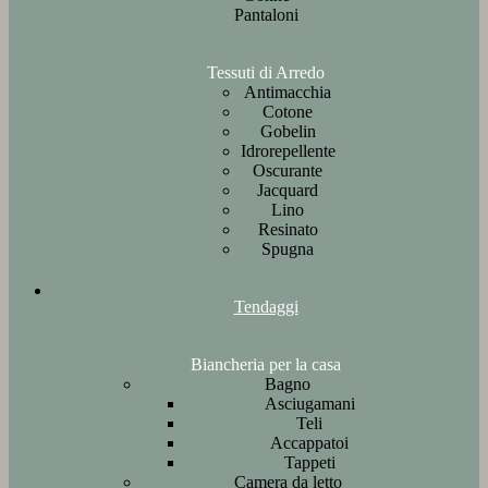
Pantaloni
Tessuti di Arredo
Antimacchia
Cotone
Gobelin
Idrorepellente
Oscurante
Jacquard
Lino
Resinato
Spugna
Tendaggi
Biancheria per la casa
Bagno
Asciugamani
Teli
Accappatoi
Tappeti
Camera da letto