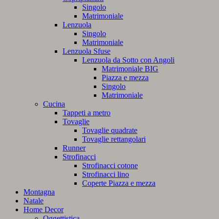
Singolo
Matrimoniale
Lenzuola
Singolo
Matrimoniale
Lenzuola Sfuse
Lenzuola da Sotto con Angoli
Matrimoniale BIG
Piazza e mezza
Singolo
Matrimoniale
Cucina
Tappeti a metro
Tovaglie
Tovaglie quadrate
Tovaglie rettangolari
Runner
Strofinacci
Strofinacci cotone
Strofinacci lino
Coperte Piazza e mezza
Montagna
Natale
Home Decor
Oggettistica