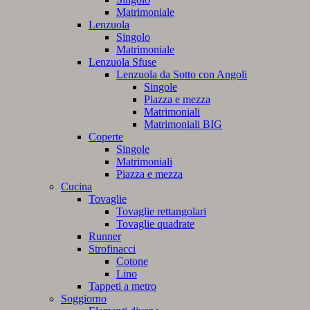
Matrimoniale
Lenzuola
Singolo
Matrimoniale
Lenzuola Sfuse
Lenzuola da Sotto con Angoli
Singole
Piazza e mezza
Matrimoniali
Matrimoniali BIG
Coperte
Singole
Matrimoniali
Piazza e mezza
Cucina
Tovaglie
Tovaglie rettangolari
Tovaglie quadrate
Runner
Strofinacci
Cotone
Lino
Tappeti a metro
Soggiorno