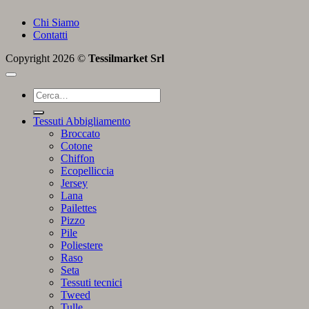
Chi Siamo
Contatti
Copyright 2026 ©
Tessilmarket Srl
Cerca:
Tessuti Abbigliamento
Broccato
Cotone
Chiffon
Ecopelliccia
Jersey
Lana
Pailettes
Pizzo
Pile
Poliestere
Raso
Seta
Tessuti tecnici
Tweed
Tulle