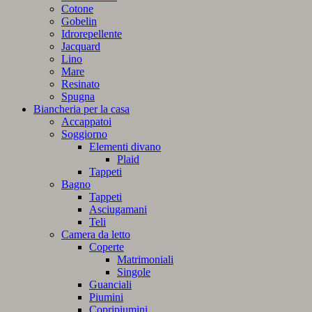
Cotone
Gobelin
Idrorepellente
Jacquard
Lino
Mare
Resinato
Spugna
Biancheria per la casa
Accappatoi
Soggiorno
Elementi divano
Plaid
Tappeti
Bagno
Tappeti
Asciugamani
Teli
Camera da letto
Coperte
Matrimoniali
Singole
Guanciali
Piumini
Copripiumini