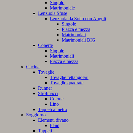
Singolo
Matrimoniale
Lenzuola Sfuse
Lenzuola da Sotto con Angoli
Singole
Piazza e mezza
Matrimoniali
Matrimoniali BIG
Coperte
Singole
Matrimoniali
Piazza e mezza
Cucina
Tovaglie
Tovaglie rettangolari
Tovaglie quadrate
Runner
Strofinacci
Cotone
Lino
Tappeti a metro
Soggiorno
Elementi divano
Plaid
Tappeti