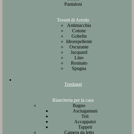
Pantaloni
Tessuti di Arredo
Antimacchia
Cotone
Gobelin
Idrorepellente
Oscurante
Jacquard
Lino
Resinato
Spugna
Tendaggi
Biancheria per la casa
Bagno
Asciugamani
Teli
Accappatoi
Tappeti
Camera da letto