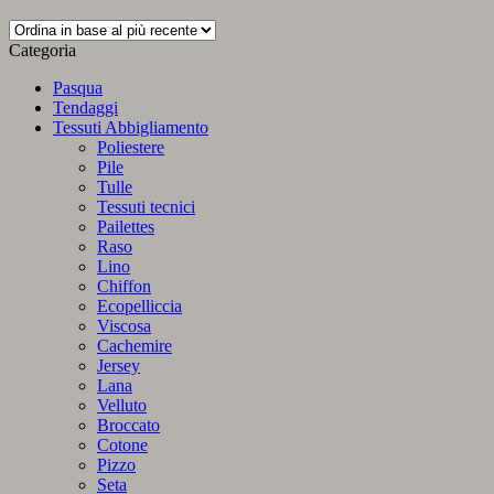
Categoria
Pasqua
Tendaggi
Tessuti Abbigliamento
Poliestere
Pile
Tulle
Tessuti tecnici
Pailettes
Raso
Lino
Chiffon
Ecopelliccia
Viscosa
Cachemire
Jersey
Lana
Velluto
Broccato
Cotone
Pizzo
Seta