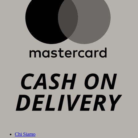
C
D
Chi Siamo