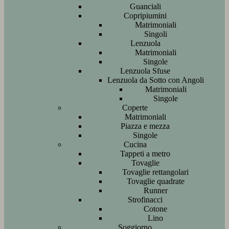
Guanciali
Copripiumini
Matrimoniali
Singoli
Lenzuola
Matrimoniali
Singole
Lenzuola Sfuse
Lenzuola da Sotto con Angoli
Matrimoniali
Singole
Coperte
Matrimoniali
Piazza e mezza
Singole
Cucina
Tappeti a metro
Tovaglie
Tovaglie rettangolari
Tovaglie quadrate
Runner
Strofinacci
Cotone
Lino
Soggiorno