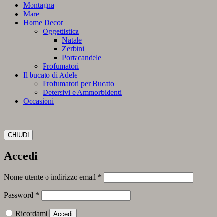
Montagna
Mare
Home Decor
Oggettistica
Natale
Zerbini
Portacandele
Profumatori
Il bucato di Adele
Profumatori per Bucato
Detersivi e Ammorbidenti
Occasioni
CHIUDI
Accedi
Richiesto
Nome utente o indirizzo email
*
Richiesto
Password
*
Ricordami
Accedi