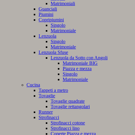
Matrimoniali
Guanciali
Piumini
Copripiumini
Singolo
Matrimoniale
Lenzuola
Singolo
Matrimoniale
Lenzuola Sfuse
Lenzuola da Sotto con Angoli
Matrimoniale BIG
Piazza e mezza
Singolo
Matrimoniale
Cucina
Tappeti a metro
Tovaglie
Tovaglie quadrate
Tovaglie rettangolari
Runner
Strofinacci
Strofinacci cotone
Strofinacci lino
Coperte Piazza e mezza