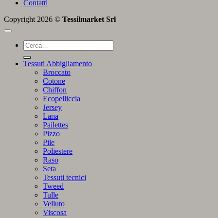
Contatti
Copyright 2026 ©
Tessilmarket Srl
Cerca:
Tessuti Abbigliamento
Broccato
Cotone
Chiffon
Ecopelliccia
Jersey
Lana
Pailettes
Pizzo
Pile
Poliestere
Raso
Seta
Tessuti tecnici
Tweed
Tulle
Velluto
Viscosa