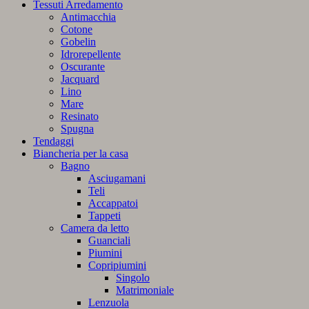
Tessuti Arredamento
Antimacchia
Cotone
Gobelin
Idrorepellente
Oscurante
Jacquard
Lino
Mare
Resinato
Spugna
Tendaggi
Biancheria per la casa
Bagno
Asciugamani
Teli
Accappatoi
Tappeti
Camera da letto
Guanciali
Piumini
Copripiumini
Singolo
Matrimoniale
Lenzuola