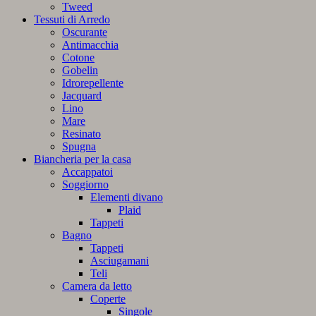
Tweed
Tessuti di Arredo
Oscurante
Antimacchia
Cotone
Gobelin
Idrorepellente
Jacquard
Lino
Mare
Resinato
Spugna
Biancheria per la casa
Accappatoi
Soggiorno
Elementi divano
Plaid
Tappeti
Bagno
Tappeti
Asciugamani
Teli
Camera da letto
Coperte
Singole