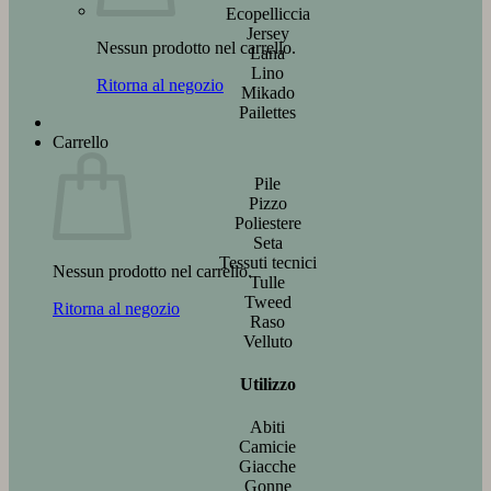
Ecopelliccia
Jersey
Nessun prodotto nel carrello.
Lana
Lino
Ritorna al negozio
Mikado
Pailettes
Carrello
Pile
Pizzo
Poliestere
Seta
Tessuti tecnici
Nessun prodotto nel carrello.
Tulle
Tweed
Ritorna al negozio
Raso
Velluto
Utilizzo
Abiti
Camicie
Giacche
Gonne