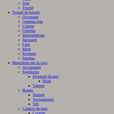
Seta
Tweed
Tessuti di Arredo
Oscurante
Antimacchia
Cotone
Gobelin
Idrorepellente
Jacquard
Lino
Mare
Resinato
Spugna
Biancheria per la casa
Accappatoi
Soggiorno
Elementi divano
Plaid
Tappeti
Bagno
Tappeti
Asciugamani
Teli
Camera da letto
Coperte