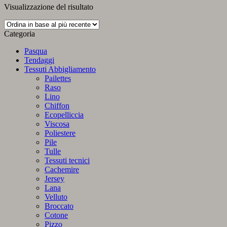
Visualizzazione del risultato
Categoria
Pasqua
Tendaggi
Tessuti Abbigliamento
Pailettes
Raso
Lino
Chiffon
Ecopelliccia
Viscosa
Poliestere
Pile
Tulle
Tessuti tecnici
Cachemire
Jersey
Lana
Velluto
Broccato
Cotone
Pizzo