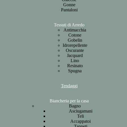
Gonne
Pantaloni
Tessuti di Arredo
Antimacchia
Cotone
Gobelin
Idrorepellente
Oscurante
Jacquard
Lino
Resinato
Spugna
Tendaggi
Biancheria per la casa
Bagno
Asciugamani
Teli
Accappatoi
Tappeti