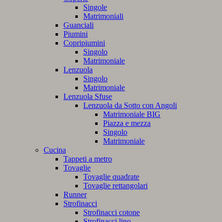
Singole
Matrimoniali
Guanciali
Piumini
Copripiumini
Singolo
Matrimoniale
Lenzuola
Singolo
Matrimoniale
Lenzuola Sfuse
Lenzuola da Sotto con Angoli
Matrimoniale BIG
Piazza e mezza
Singolo
Matrimoniale
Cucina
Tappeti a metro
Tovaglie
Tovaglie quadrate
Tovaglie rettangolari
Runner
Strofinacci
Strofinacci cotone
Strofinacci lino