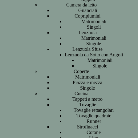
Camera da letto
Guanciali
Copripiumini
Matrimoniali
Singoli
Lenzuola
Matrimoniali
Singole
Lenzuola Sfuse
Lenzuola da Sotto con Angoli
Matrimoniali
Singole
Coperte
Matrimoniali
Piazza e mezza
Singole
Cucina
Tappeti a metro
Tovaglie
Tovaglie rettangolari
Tovaglie quadrate
Runner
Strofinacci
Cotone
Lino