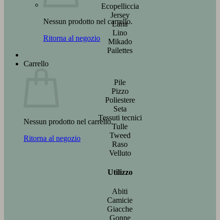
Ecopelliccia
Jersey
Nessun prodotto nel carrello.
Lana
Lino
Ritorna al negozio
Mikado
Pailettes
Carrello
Pile
Pizzo
Poliestere
Seta
Tessuti tecnici
Nessun prodotto nel carrello.
Tulle
Tweed
Ritorna al negozio
Raso
Velluto
Utilizzo
Abiti
Camicie
Giacche
Gonne