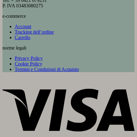
Tel. + 39 0421 679231
P. IVA 03483080275
e-commerce
Account
Tracking dell’ordine
Carrello
norme legali
Privacy Policy
Cookie Policy
Termini e Condizioni di Acquisto
V