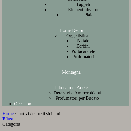
Tappeti
Elementi divano
Plaid
Home Decor
Oggettistica
Natale
Zerbini
Portacandele
Profumatori
Montagna
Il bucato di Adele
Detersivi e Ammorbidenti
Profumatori per Bucato
Occasioni
Home
/
motivi
/
carretti siciliani
Filtra
Categoria