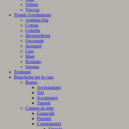
Velluto
Viscosa
Tessuti Arredamento
Antimacchia
Cotone
Gobelin
Idrorepellente
Oscurante
Jacquard
Lino
Mare
Resinato
Spugna
Tendaggi
Biancheria per la casa
Bagno
Asciugamani
Teli
Accappatoi
Tappeti
Camera da letto
Guanciali
Piumini
Copripiumini
Singolo