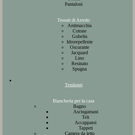
Pantaloni
Tessuti di Arredo
Antimacchia
Cotone
Gobelin
Idrorepellente
Oscurante
Jacquard
Lino
Resinato
Spugna
Tendaggi
Biancheria per la casa
Bagno
Asciugamani
Teli
Accappatoi
Tappeti
Camera da letto