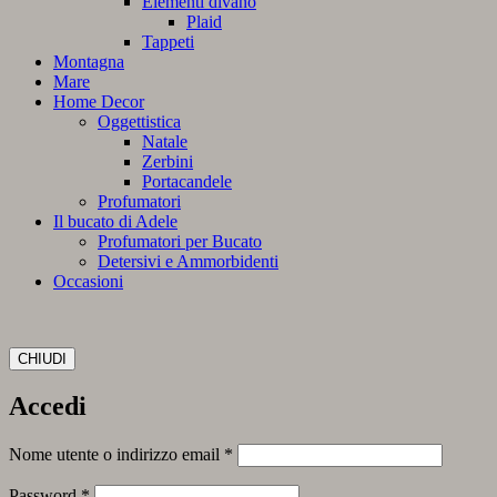
Elementi divano
Plaid
Tappeti
Montagna
Mare
Home Decor
Oggettistica
Natale
Zerbini
Portacandele
Profumatori
Il bucato di Adele
Profumatori per Bucato
Detersivi e Ammorbidenti
Occasioni
CHIUDI
Accedi
Richiesto
Nome utente o indirizzo email
*
Richiesto
Password
*