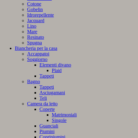
Cotone
Gobelin
Idrorepellente
Jacquard
Lino
Mare
Resinato
Spugna
Biancheria per la casa
Accappatoi
Soggiorno
Elementi divano
Plaid
Tappeti
Bagno
Tappeti
Asciugamani
Teli
Camera da letto
Coperte
Matrimoniali
Singole
Guanciali
Piumini
Copripiumini