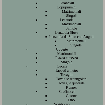
Guanciali
Copripiumini
Matrimoniali
Singoli
Lenzuola
Matrimoniali
Singole
Lenzuola Sfuse
Lenzuola da Sotto con Angoli
Matrimoniali
Singole
Coperte
Matrimoniali
Piazza e mezza
Singole
Cucina
Tappeti a metro
Tovaglie
Tovaglie rettangolari
Tovaglie quadrate
Runner
Strofinacci
Cotone
Lino
Soggiorno