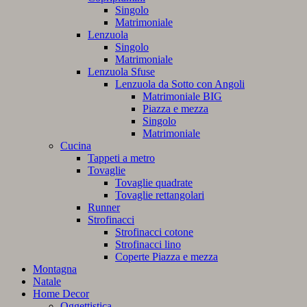
Singolo
Matrimoniale
Lenzuola
Singolo
Matrimoniale
Lenzuola Sfuse
Lenzuola da Sotto con Angoli
Matrimoniale BIG
Piazza e mezza
Singolo
Matrimoniale
Cucina
Tappeti a metro
Tovaglie
Tovaglie quadrate
Tovaglie rettangolari
Runner
Strofinacci
Strofinacci cotone
Strofinacci lino
Coperte Piazza e mezza
Montagna
Natale
Home Decor
Oggettistica