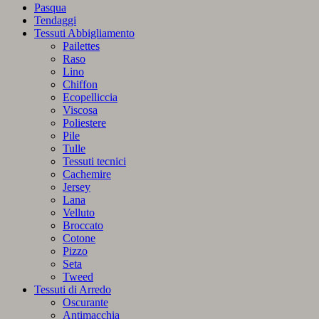
Pasqua
Tendaggi
Tessuti Abbigliamento
Pailettes
Raso
Lino
Chiffon
Ecopelliccia
Viscosa
Poliestere
Pile
Tulle
Tessuti tecnici
Cachemire
Jersey
Lana
Velluto
Broccato
Cotone
Pizzo
Seta
Tweed
Tessuti di Arredo
Oscurante
Antimacchia