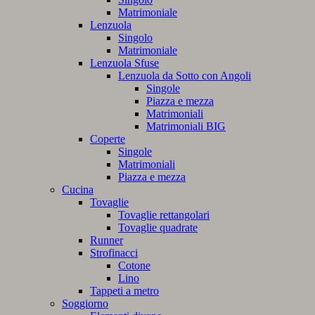
Matrimoniale
Lenzuola
Singolo
Matrimoniale
Lenzuola Sfuse
Lenzuola da Sotto con Angoli
Singole
Piazza e mezza
Matrimoniali
Matrimoniali BIG
Coperte
Singole
Matrimoniali
Piazza e mezza
Cucina
Tovaglie
Tovaglie rettangolari
Tovaglie quadrate
Runner
Strofinacci
Cotone
Lino
Tappeti a metro
Soggiorno