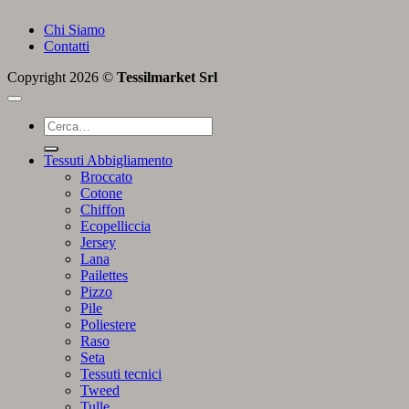
Chi Siamo
Contatti
Copyright 2026 ©
Tessilmarket Srl
Cerca:
Tessuti Abbigliamento
Broccato
Cotone
Chiffon
Ecopelliccia
Jersey
Lana
Pailettes
Pizzo
Pile
Poliestere
Raso
Seta
Tessuti tecnici
Tweed
Tulle