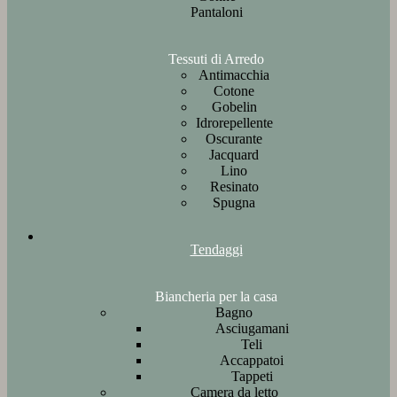
Pantaloni
Tessuti di Arredo
Antimacchia
Cotone
Gobelin
Idrorepellente
Oscurante
Jacquard
Lino
Resinato
Spugna
Tendaggi
Biancheria per la casa
Bagno
Asciugamani
Teli
Accappatoi
Tappeti
Camera da letto