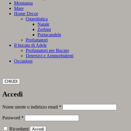
Montagna
Mare
Home Decor
Oggettistica
Natale
Zerbini
Portacandele
Profumatori
Il bucato di Adele
Profumatori per Bucato
Detersivi e Ammorbidenti
Occasioni
CHIUDI
Accedi
Richiesto
Nome utente o indirizzo email
*
Richiesto
Password
*
Ricordami
Accedi