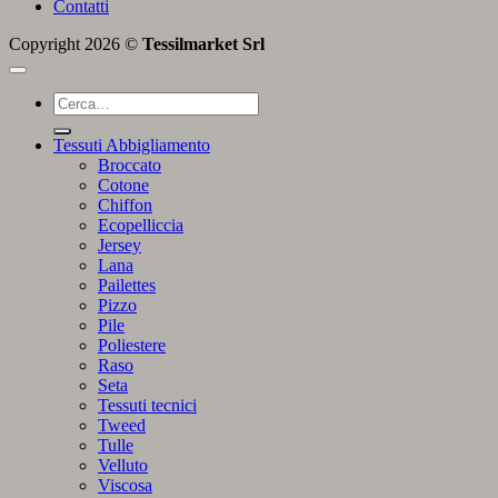
Contatti
Copyright 2026 ©
Tessilmarket Srl
Cerca:
Tessuti Abbigliamento
Broccato
Cotone
Chiffon
Ecopelliccia
Jersey
Lana
Pailettes
Pizzo
Pile
Poliestere
Raso
Seta
Tessuti tecnici
Tweed
Tulle
Velluto
Viscosa