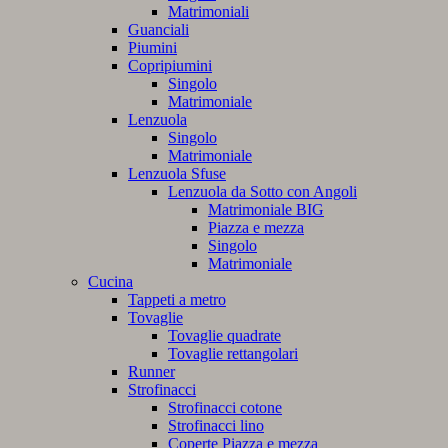
Matrimoniali
Guanciali
Piumini
Copripiumini
Singolo
Matrimoniale
Lenzuola
Singolo
Matrimoniale
Lenzuola Sfuse
Lenzuola da Sotto con Angoli
Matrimoniale BIG
Piazza e mezza
Singolo
Matrimoniale
Cucina
Tappeti a metro
Tovaglie
Tovaglie quadrate
Tovaglie rettangolari
Runner
Strofinacci
Strofinacci cotone
Strofinacci lino
Coperte Piazza e mezza