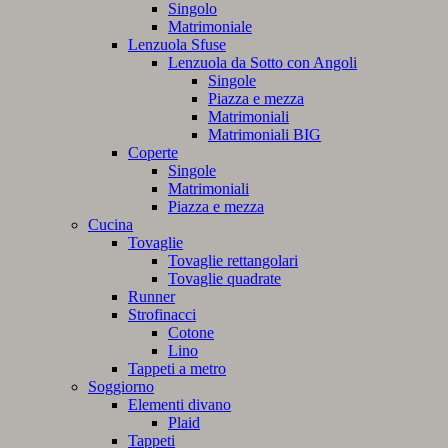
Singolo
Matrimoniale
Lenzuola Sfuse
Lenzuola da Sotto con Angoli
Singole
Piazza e mezza
Matrimoniali
Matrimoniali BIG
Coperte
Singole
Matrimoniali
Piazza e mezza
Cucina
Tovaglie
Tovaglie rettangolari
Tovaglie quadrate
Runner
Strofinacci
Cotone
Lino
Tappeti a metro
Soggiorno
Elementi divano
Plaid
Tappeti