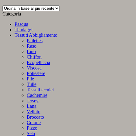
Categoria
Pasqua
Tendaggi
Tessuti Abbigliamento
Pailettes
Raso
Lino
Chiffon
Ecopelliccia
Viscosa
Poliestere
Pile
Tulle
Tessuti tecnici
Cachemire
Jersey
Lana
Velluto
Broccato
Cotone
Pizzo
Seta