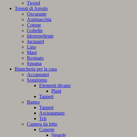
Tweed
Tessuti di Arredo
Oscurante
Antimacchia
Cotone
Gobelin
Idrorepellente
Jacquard
Lino
Mare
Resinato
Spugna
Biancheria per la casa
Accappatoi
Soggiorno
Elementi divano
Plaid
Tappeti
Bagno
Tappeti
Asciugamani
Teli
Camera da letto
Coperte
Singole