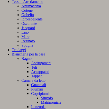
Tessuti Arredamento
Antimacchia
Cotone
Gobelin
Idrorepellente
Oscurante
Jacquard
Lino
Mare
Resinato
Spugna
Tendaggi
Biancheria per la casa
Bagno
Asciugamani
Teli
Accappatoi
Tappeti
Camera da letto
Guanciali
Piumini
Copripiumini
Singolo
Matrimoniale
Lenzuola