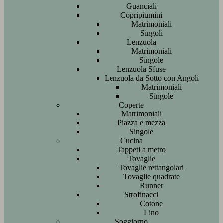
Guanciali
Copripiumini
Matrimoniali
Singoli
Lenzuola
Matrimoniali
Singole
Lenzuola Sfuse
Lenzuola da Sotto con Angoli
Matrimoniali
Singole
Coperte
Matrimoniali
Piazza e mezza
Singole
Cucina
Tappeti a metro
Tovaglie
Tovaglie rettangolari
Tovaglie quadrate
Runner
Strofinacci
Cotone
Lino
Soggiorno