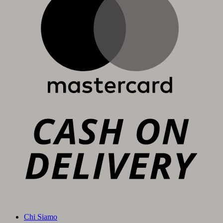
C
D
Chi Siamo