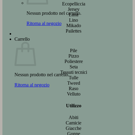
Ecopelliccia
Jersey
Nessun prodotto nel carrello.
Lana
Lino
Ritorna al negozio
Mikado
Pailettes
Carrello
Pile
Pizzo
Poliestere
Seta
Tessuti tecnici
Nessun prodotto nel carrello.
Tulle
Tweed
Ritorna al negozio
Raso
Velluto
Utilizzo
Abiti
Camicie
Giacche
Gonne