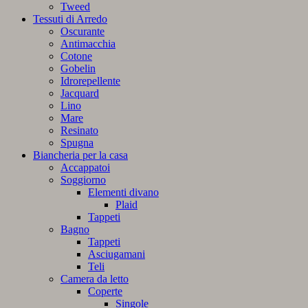
Tweed
Tessuti di Arredo
Oscurante
Antimacchia
Cotone
Gobelin
Idrorepellente
Jacquard
Lino
Mare
Resinato
Spugna
Biancheria per la casa
Accappatoi
Soggiorno
Elementi divano
Plaid
Tappeti
Bagno
Tappeti
Asciugamani
Teli
Camera da letto
Coperte
Singole