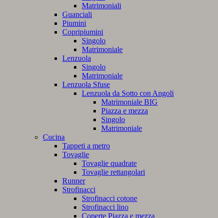
Matrimoniali
Guanciali
Piumini
Copripiumini
Singolo
Matrimoniale
Lenzuola
Singolo
Matrimoniale
Lenzuola Sfuse
Lenzuola da Sotto con Angoli
Matrimoniale BIG
Piazza e mezza
Singolo
Matrimoniale
Cucina
Tappeti a metro
Tovaglie
Tovaglie quadrate
Tovaglie rettangolari
Runner
Strofinacci
Strofinacci cotone
Strofinacci lino
Coperte Piazza e mezza