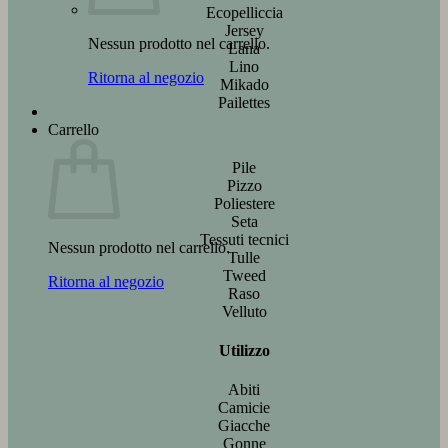
Ecopelliccia
Jersey
Nessun prodotto nel carrello.
Lana
Lino
Ritorna al negozio
Mikado
Pailettes
Carrello
Pile
Pizzo
Poliestere
Seta
Tessuti tecnici
Nessun prodotto nel carrello.
Tulle
Tweed
Ritorna al negozio
Raso
Velluto
Utilizzo
Abiti
Camicie
Giacche
Gonne