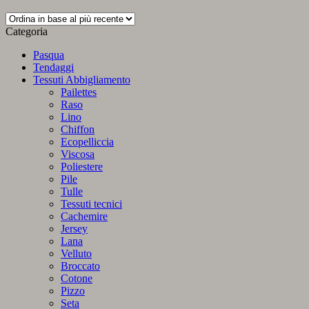
in
base
Categoria
al
più
Pasqua
recente
Tendaggi
Tessuti Abbigliamento
Pailettes
Raso
Lino
Chiffon
Ecopelliccia
Viscosa
Poliestere
Pile
Tulle
Tessuti tecnici
Cachemire
Jersey
Lana
Velluto
Broccato
Cotone
Pizzo
Seta