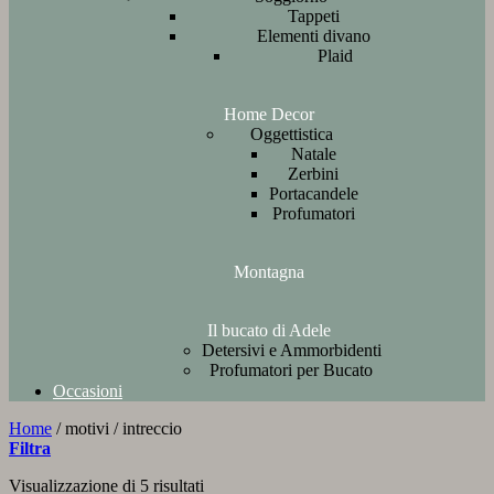
Tappeti
Elementi divano
Plaid
Home Decor
Oggettistica
Natale
Zerbini
Portacandele
Profumatori
Montagna
Il bucato di Adele
Detersivi e Ammorbidenti
Profumatori per Bucato
Occasioni
Home
/
motivi
/
intreccio
Filtra
Ordina
Visualizzazione di 5 risultati