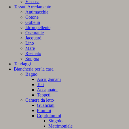
Viscosa
Tessuti Arredamento
Antimacchia
Cotone
Gobelin
Idrorepellente
Oscurante
Jacquard
Lino
Mare
Resinato
Spugna
Tendaggi
Biancheria per la casa
Bagno
Asciugamani
Teli
Accappatoi
Tappeti
Camera da letto
Guanciali
Piumini
Copripiumini
Singolo
Matrimoniale