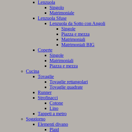
Lenzuola
Singolo
Matrimoniale
Lenzuola Sfuse
Lenzuola da Sotto con Angoli
Singole
Piazza e mezza
Matrimoniali
Matrimoniali BIG
Coperte
Singole
Matrimoniali
Piazza e mezza
Cucina
Tovaglie
Tovaglie rettangolari
Tovaglie quadrate
Runner
Strofinacci
Cotone
Lino
Tappeti a metro
Soggiorno
Elementi divano
Plaid