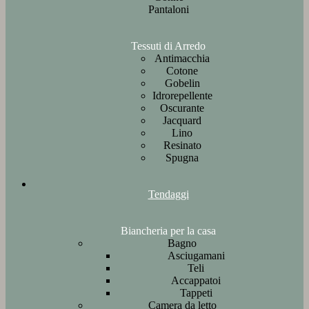
Pantaloni
Tessuti di Arredo
Antimacchia
Cotone
Gobelin
Idrorepellente
Oscurante
Jacquard
Lino
Resinato
Spugna
Tendaggi
Biancheria per la casa
Bagno
Asciugamani
Teli
Accappatoi
Tappeti
Camera da letto