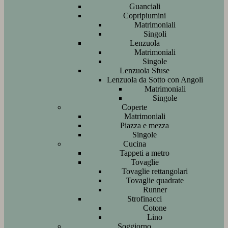
Guanciali
Copripiumini
Matrimoniali
Singoli
Lenzuola
Matrimoniali
Singole
Lenzuola Sfuse
Lenzuola da Sotto con Angoli
Matrimoniali
Singole
Coperte
Matrimoniali
Piazza e mezza
Singole
Cucina
Tappeti a metro
Tovaglie
Tovaglie rettangolari
Tovaglie quadrate
Runner
Strofinacci
Cotone
Lino
Soggiorno