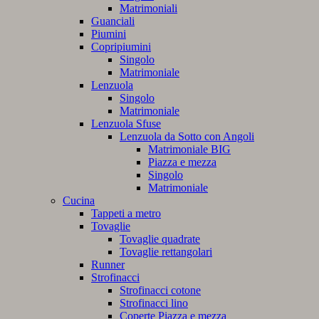
Matrimoniali
Guanciali
Piumini
Copripiumini
Singolo
Matrimoniale
Lenzuola
Singolo
Matrimoniale
Lenzuola Sfuse
Lenzuola da Sotto con Angoli
Matrimoniale BIG
Piazza e mezza
Singolo
Matrimoniale
Cucina
Tappeti a metro
Tovaglie
Tovaglie quadrate
Tovaglie rettangolari
Runner
Strofinacci
Strofinacci cotone
Strofinacci lino
Coperte Piazza e mezza