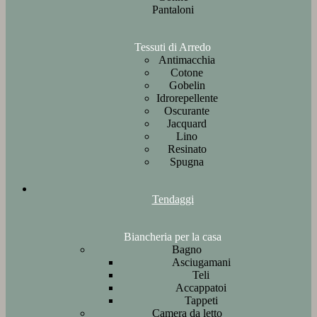
Pantaloni
Tessuti di Arredo
Antimacchia
Cotone
Gobelin
Idrorepellente
Oscurante
Jacquard
Lino
Resinato
Spugna
Tendaggi
Biancheria per la casa
Bagno
Asciugamani
Teli
Accappatoi
Tappeti
Camera da letto