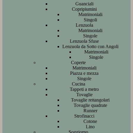
Guanciali
Copripiumini
Matrimoniali
Singoli
Lenzuola
Matrimoniali
Singole
Lenzuola Sfuse
Lenzuola da Sotto con Angoli
Matrimoniali
Singole
Coperte
Matrimoniali
Piazza e mezza
Singole
Cucina
Tappeti a metro
Tovaglie
Tovaglie rettangolari
Tovaglie quadrate
Runner
Strofinacci
Cotone
Lino
Soggiorno