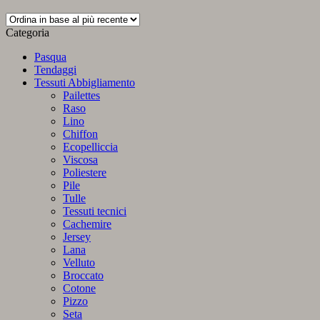
Categoria
Pasqua
Tendaggi
Tessuti Abbigliamento
Pailettes
Raso
Lino
Chiffon
Ecopelliccia
Viscosa
Poliestere
Pile
Tulle
Tessuti tecnici
Cachemire
Jersey
Lana
Velluto
Broccato
Cotone
Pizzo
Seta