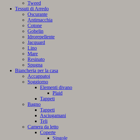
Tweed
Tessuti di Arredo
Oscurante
Antimacchia
Cotone
Gobelin
Idrorepellente
Jacquard
Lino
Mare
Resinato
Spugna
Biancheria per la casa
Accappatoi
Soggiorno
Elementi divano
Plaid
Tappeti
Bagno
Tappeti
Asciugamani
Teli
Camera da letto
Coperte
Singole