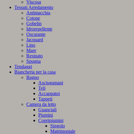
Viscosa
Tessuti Arredamento
Antimacchia
Cotone
Gobelin
Idrorepellente
Oscurante
Jacquard
Lino
Mare
Resinato
Spugna
Tendaggi
Biancheria per la casa
Bagno
Asciugamani
Teli
Accappatoi
Tappeti
Camera da letto
Guanciali
Piumini
Copripiumini
Singolo
Matrimoniale