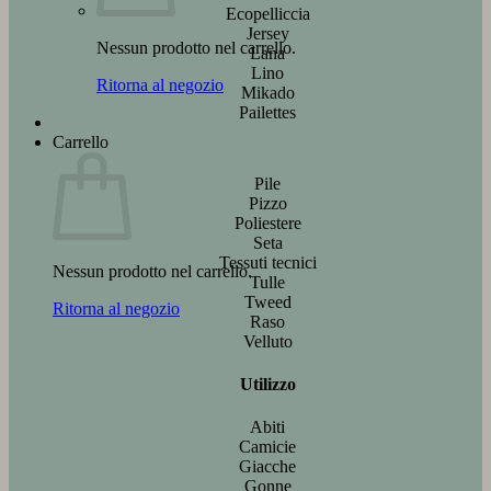
Ecopelliccia
Jersey
Nessun prodotto nel carrello.
Lana
Lino
Ritorna al negozio
Mikado
Pailettes
Carrello
Pile
Pizzo
Poliestere
Seta
Tessuti tecnici
Nessun prodotto nel carrello.
Tulle
Tweed
Ritorna al negozio
Raso
Velluto
Utilizzo
Abiti
Camicie
Giacche
Gonne