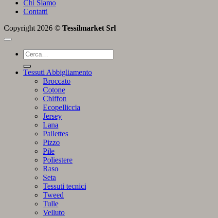
Chi Siamo
Contatti
Copyright 2026 ©
Tessilmarket Srl
Cerca:
Tessuti Abbigliamento
Broccato
Cotone
Chiffon
Ecopelliccia
Jersey
Lana
Pailettes
Pizzo
Pile
Poliestere
Raso
Seta
Tessuti tecnici
Tweed
Tulle
Velluto