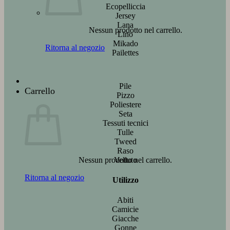
Ecopelliccia
Jersey
Lana
Nessun prodotto nel carrello.
Lino
Mikado
Ritorna al negozio
Pailettes
Pile
Carrello
Pizzo
Poliestere
Seta
Tessuti tecnici
Tulle
Tweed
Raso
Velluto
Nessun prodotto nel carrello.
Ritorna al negozio
Utilizzo
Abiti
Camicie
Giacche
Gonne