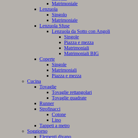
Matrimoniale
Lenzuola
Singolo
Matrimoniale
Lenzuola Sfuse
Lenzuola da Sotto con Angoli
Singole
Piazza e mezza
Matrimoniali
Matrimoniali BIG
Coperte
Singole
Matrimoniali
Piazza e mezza
Cucina
Tovaglie
Tovaglie rettangolari
Tovaglie quadrate
Runner
Strofinacci
Cotone
Lino
Tappeti a metro
Soggiorno
Elementi divano