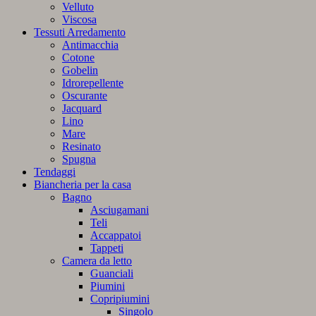
Velluto
Viscosa
Tessuti Arredamento
Antimacchia
Cotone
Gobelin
Idrorepellente
Oscurante
Jacquard
Lino
Mare
Resinato
Spugna
Tendaggi
Biancheria per la casa
Bagno
Asciugamani
Teli
Accappatoi
Tappeti
Camera da letto
Guanciali
Piumini
Copripiumini
Singolo