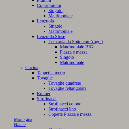
Piumini
Copripiumini
Singolo
Matrimoniale
Lenzuola
Singolo
Matrimoniale
Lenzuola Sfuse
Lenzuola da Sotto con Angoli
Matrimoniale BIG
Piazza e mezza
Singolo
Matrimoniale
Cucina
Tappeti a metro
Tovaglie
Tovaglie quadrate
Tovaglie rettangolari
Runner
Strofinacci
Strofinacci cotone
Strofinacci lino
Coperte Piazza e mezza
Montagna
Natale