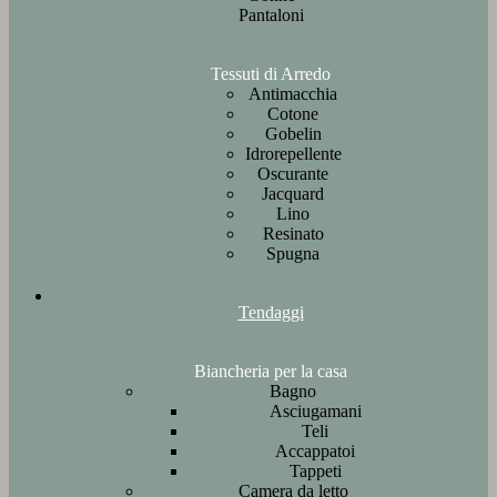
Pantaloni
Tessuti di Arredo
Antimacchia
Cotone
Gobelin
Idrorepellente
Oscurante
Jacquard
Lino
Resinato
Spugna
Tendaggi
Biancheria per la casa
Bagno
Asciugamani
Teli
Accappatoi
Tappeti
Camera da letto