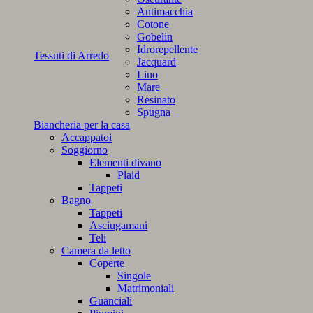
Antimacchia
Cotone
Gobelin
Idrorepellente
Tessuti di Arredo
Jacquard
Lino
Mare
Resinato
Spugna
Biancheria per la casa
Accappatoi
Soggiorno
Elementi divano
Plaid
Tappeti
Bagno
Tappeti
Asciugamani
Teli
Camera da letto
Coperte
Singole
Matrimoniali
Guanciali