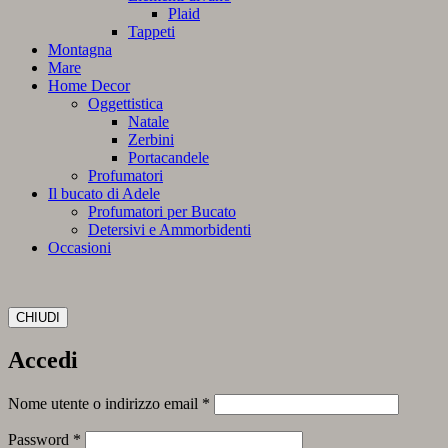
Plaid
Tappeti
Montagna
Mare
Home Decor
Oggettistica
Natale
Zerbini
Portacandele
Profumatori
Il bucato di Adele
Profumatori per Bucato
Detersivi e Ammorbidenti
Occasioni
CHIUDI
Accedi
Richiesto
Nome utente o indirizzo email
*
Richiesto
Password
*