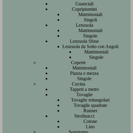
Guanciali
Copripiumini
Matrimoniali
Singoli
Lenzuola
Matrimoniali
Singole
Lenzuola Sfuse
Lenzuola da Sotto con Angoli
Matrimoniali
Singole
Coperte
Matrimoniali
Piazza e mezza
Singole
Cucina
Tappeti a metro
Tovaglie
Tovaglie rettangolari
Tovaglie quadrate
Runner
Strofinacci
Cotone
Lino
Soggiorno