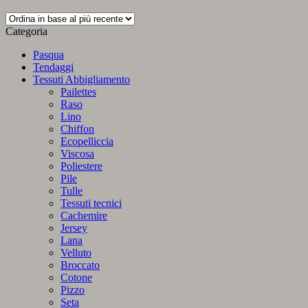
in
base
Categoria
al
più
Pasqua
recente
Tendaggi
Tessuti Abbigliamento
Pailettes
Raso
Lino
Chiffon
Ecopelliccia
Viscosa
Poliestere
Pile
Tulle
Tessuti tecnici
Cachemire
Jersey
Lana
Velluto
Broccato
Cotone
Pizzo
Seta