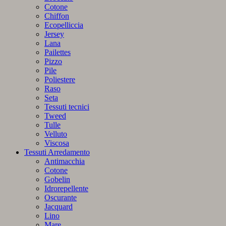
Cotone
Chiffon
Ecopelliccia
Jersey
Lana
Pailettes
Pizzo
Pile
Poliestere
Raso
Seta
Tessuti tecnici
Tweed
Tulle
Velluto
Viscosa
Tessuti Arredamento
Antimacchia
Cotone
Gobelin
Idrorepellente
Oscurante
Jacquard
Lino
Mare