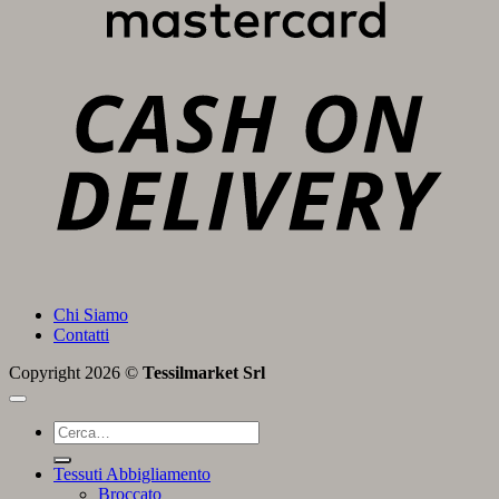
C
D
Chi Siamo
Contatti
Copyright 2026 ©
Tessilmarket Srl
Cerca:
Tessuti Abbigliamento
Broccato