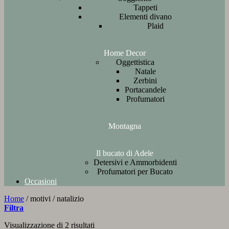
Tappeti
Elementi divano
Plaid
Home Decor
Oggettistica
Natale
Zerbini
Portacandele
Profumatori
Montagna
Il bucato di Adele
Detersivi e Ammorbidenti
Profumatori per Bucato
Occasioni
Home
/
motivi
/
natalizio
Filtra
Ordina
Visualizzazione di 2 risultati