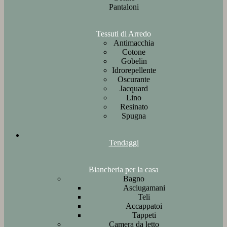
Pantaloni
Tessuti di Arredo
Antimacchia
Cotone
Gobelin
Idrorepellente
Oscurante
Jacquard
Lino
Resinato
Spugna
Tendaggi
Biancheria per la casa
Bagno
Asciugamani
Teli
Accappatoi
Tappeti
Camera da letto