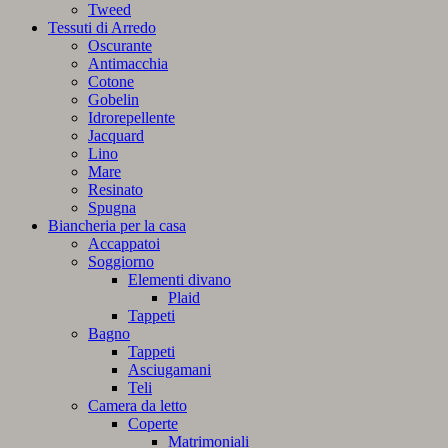
Tweed
Tessuti di Arredo
Oscurante
Antimacchia
Cotone
Gobelin
Idrorepellente
Jacquard
Lino
Mare
Resinato
Spugna
Biancheria per la casa
Accappatoi
Soggiorno
Elementi divano
Plaid
Tappeti
Bagno
Tappeti
Asciugamani
Teli
Camera da letto
Coperte
Matrimoniali