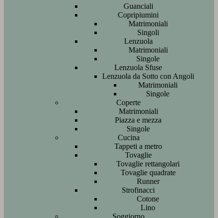
Guanciali
Copripiumini
Matrimoniali
Singoli
Lenzuola
Matrimoniali
Singole
Lenzuola Sfuse
Lenzuola da Sotto con Angoli
Matrimoniali
Singole
Coperte
Matrimoniali
Piazza e mezza
Singole
Cucina
Tappeti a metro
Tovaglie
Tovaglie rettangolari
Tovaglie quadrate
Runner
Strofinacci
Cotone
Lino
Soggiorno