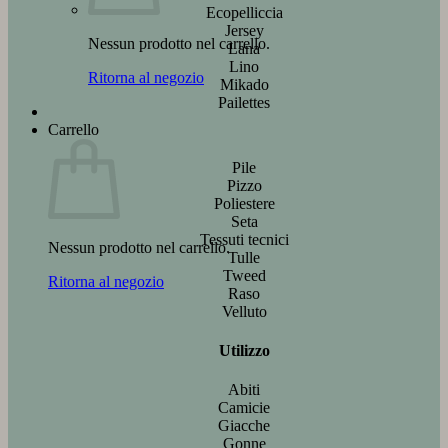
Ecopelliccia
Jersey
Nessun prodotto nel carrello.
Lana
Lino
Ritorna al negozio
Mikado
Pailettes
Carrello
Pile
Pizzo
Poliestere
Seta
Tessuti tecnici
Nessun prodotto nel carrello.
Tulle
Tweed
Ritorna al negozio
Raso
Velluto
Utilizzo
Abiti
Camicie
Giacche
Gonne