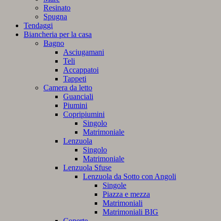
Resinato
Spugna
Tendaggi
Biancheria per la casa
Bagno
Asciugamani
Teli
Accappatoi
Tappeti
Camera da letto
Guanciali
Piumini
Copripiumini
Singolo
Matrimoniale
Lenzuola
Singolo
Matrimoniale
Lenzuola Sfuse
Lenzuola da Sotto con Angoli
Singole
Piazza e mezza
Matrimoniali
Matrimoniali BIG
Coperte