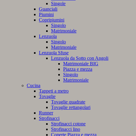
Singole
Guanciali
Piumini
Copripiumini
Singolo
Matrimoniale
Lenzuola
Singolo
Matrimoniale
Lenzuola Sfuse
Lenzuola da Sotto con Angoli
Matrimoniale BIG
Piazza e mezza
Singolo
Matrimoniale
Cucina
Tappeti a metro
Tovaglie
Tovaglie quadrate
Tovaglie rettangolari
Runner
Strofinacci
Strofinacci cotone
Strofinacci lino
Coperte Piazza e mezza