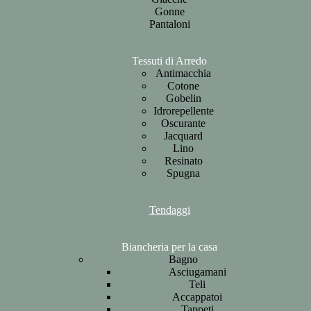
Gonne
Pantaloni
Tessuti di Arredo
Antimacchia
Cotone
Gobelin
Idrorepellente
Oscurante
Jacquard
Lino
Resinato
Spugna
Tendaggi
Biancheria per la casa
Bagno
Asciugamani
Teli
Accappatoi
Tappeti