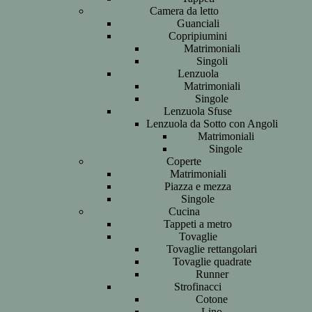
Camera da letto
Guanciali
Copripiumini
Matrimoniali
Singoli
Lenzuola
Matrimoniali
Singole
Lenzuola Sfuse
Lenzuola da Sotto con Angoli
Matrimoniali
Singole
Coperte
Matrimoniali
Piazza e mezza
Singole
Cucina
Tappeti a metro
Tovaglie
Tovaglie rettangolari
Tovaglie quadrate
Runner
Strofinacci
Cotone
Lino