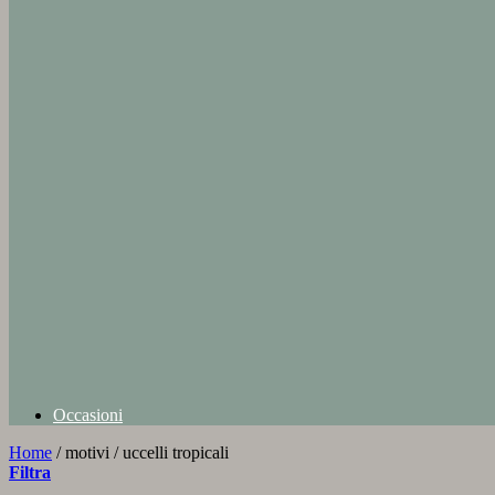
Occasioni
Home
/
motivi
/
uccelli tropicali
Filtra