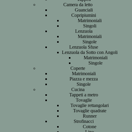
Camera da letto
Guanciali
Copripiumini
Matrimoniali
Singoli
Lenzuola
Matrimoniali
Singole
Lenzuola Sfuse
Lenzuola da Sotto con Angoli
Matrimoniali
Singole
Coperte
Matrimoniali
Piazza e mezza
Singole
Cucina
Tappeti a metro
Tovaglie
Tovaglie rettangolari
Tovaglie quadrate
Runner
Strofinacci
Cotone
Lino