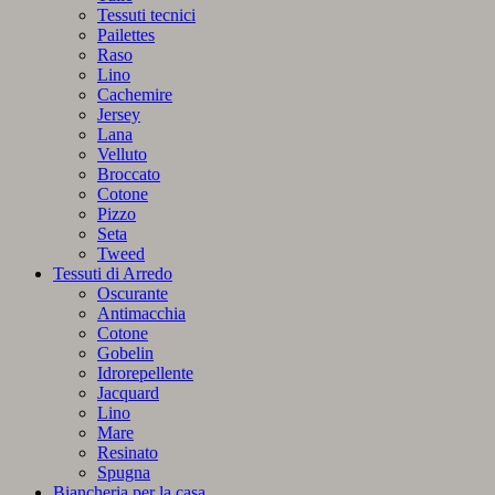
Tessuti tecnici
Pailettes
Raso
Lino
Cachemire
Jersey
Lana
Velluto
Broccato
Cotone
Pizzo
Seta
Tweed
Tessuti di Arredo
Oscurante
Antimacchia
Cotone
Gobelin
Idrorepellente
Jacquard
Lino
Mare
Resinato
Spugna
Biancheria per la casa