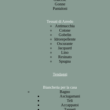
Gonne
Pantaloni
Tessuti di Arredo
Antimacchia
Cotone
Gobelin
Idrorepellente
Oscurante
Jacquard
Lino
Resinato
Spugna
Tendaggi
Biancheria per la casa
Bagno
Asciugamani
Teli
Accappatoi
Tappeti