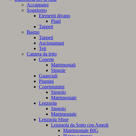
Accappatoi
Soggiorno
Elementi divano
Plaid
Tappeti
Bagno
Tappeti
Asciugamani
Teli
Camera da letto
Coperte
Matrimoniali
Singole
Guanciali
Piumini
Copripiumini
Singolo
Matrimoniale
Lenzuola
Singolo
Matrimoniale
Lenzuola Sfuse
Lenzuola da Sotto con Angoli
Matrimoniale BIG
Piazza e mezza