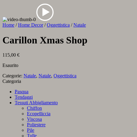
Home
/
Home Decor
/
Oggettistica
/
Natale
Carillon Xmas Shop
115,00
€
Esaurito
Categorie:
Natale
,
Natale
,
Oggettistica
Categoria
Pasqua
Tendaggi
Tessuti Abbigliamento
Chiffon
Ecopelliccia
Viscosa
Poliestere
Pile
Tulle