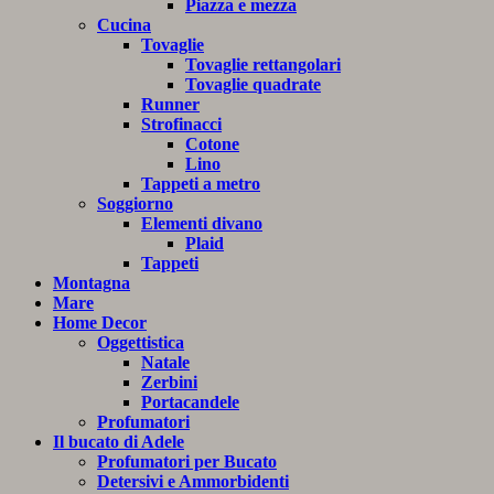
Piazza e mezza
Cucina
Tovaglie
Tovaglie rettangolari
Tovaglie quadrate
Runner
Strofinacci
Cotone
Lino
Tappeti a metro
Soggiorno
Elementi divano
Plaid
Tappeti
Montagna
Mare
Home Decor
Oggettistica
Natale
Zerbini
Portacandele
Profumatori
Il bucato di Adele
Profumatori per Bucato
Detersivi e Ammorbidenti