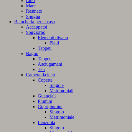
Lino
Mare
Resinato
Spugna
Biancheria per la casa
Accappatoi
Soggiorno
Elementi divano
Plaid
Tappeti
Bagno
Tappeti
Asciugamani
Teli
Camera da letto
Coperte
Singole
Matrimoniali
Guanciali
Piumini
Copripiumini
Singolo
Matrimoniale
Lenzuola
Singolo