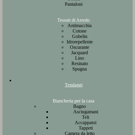
Pantaloni
Tessuti di Arredo
Antimacchia
Cotone
Gobelin
Idrorepellente
Oscurante
Jacquard
Lino
Resinato
Spugna
Tendaggi
Biancheria per la casa
Bagno
Asciugamani
Teli
Accappatoi
Tappeti
Camera da letto