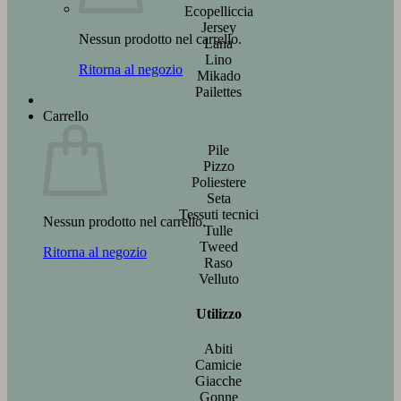
Ecopelliccia
Jersey
Nessun prodotto nel carrello.
Lana
Lino
Ritorna al negozio
Mikado
Pailettes
Carrello
Pile
Pizzo
Poliestere
Seta
Tessuti tecnici
Nessun prodotto nel carrello.
Tulle
Tweed
Ritorna al negozio
Raso
Velluto
Utilizzo
Abiti
Camicie
Giacche
Gonne