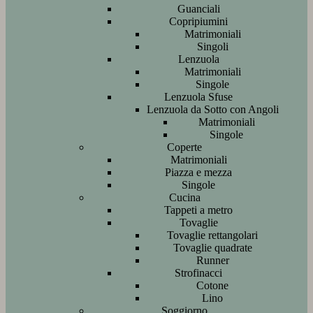
Guanciali
Copripiumini
Matrimoniali
Singoli
Lenzuola
Matrimoniali
Singole
Lenzuola Sfuse
Lenzuola da Sotto con Angoli
Matrimoniali
Singole
Coperte
Matrimoniali
Piazza e mezza
Singole
Cucina
Tappeti a metro
Tovaglie
Tovaglie rettangolari
Tovaglie quadrate
Runner
Strofinacci
Cotone
Lino
Soggiorno