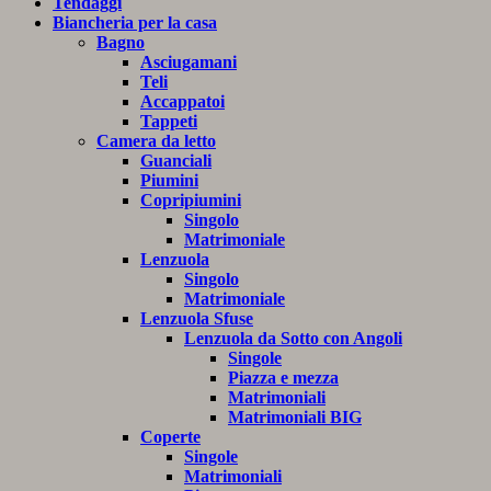
Tendaggi
Biancheria per la casa
Bagno
Asciugamani
Teli
Accappatoi
Tappeti
Camera da letto
Guanciali
Piumini
Copripiumini
Singolo
Matrimoniale
Lenzuola
Singolo
Matrimoniale
Lenzuola Sfuse
Lenzuola da Sotto con Angoli
Singole
Piazza e mezza
Matrimoniali
Matrimoniali BIG
Coperte
Singole
Matrimoniali