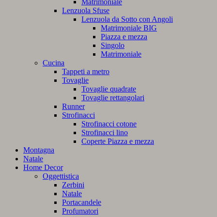
Matrimoniale
Lenzuola Sfuse
Lenzuola da Sotto con Angoli
Matrimoniale BIG
Piazza e mezza
Singolo
Matrimoniale
Cucina
Tappeti a metro
Tovaglie
Tovaglie quadrate
Tovaglie rettangolari
Runner
Strofinacci
Strofinacci cotone
Strofinacci lino
Coperte Piazza e mezza
Montagna
Natale
Home Decor
Oggettistica
Zerbini
Natale
Portacandele
Profumatori