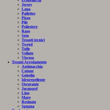
Ecopelliccia
Jersey
Lana
Pailettes
Pizzo
Pile
Poliestere
Raso
Seta
Tessuti tecnici
Tweed
Tulle
Velluto
Viscosa
Tessuti Arredamento
Antimacchia
Cotone
Gobelin
Idrorepellente
Oscurante
Jacquard
Lino
Mare
Resinato
Spugna