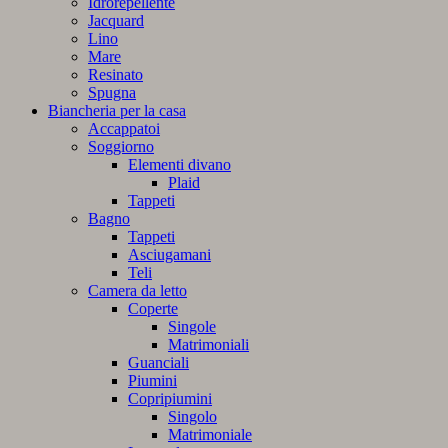
Idrorepellente
Jacquard
Lino
Mare
Resinato
Spugna
Biancheria per la casa
Accappatoi
Soggiorno
Elementi divano
Plaid
Tappeti
Bagno
Tappeti
Asciugamani
Teli
Camera da letto
Coperte
Singole
Matrimoniali
Guanciali
Piumini
Copripiumini
Singolo
Matrimoniale