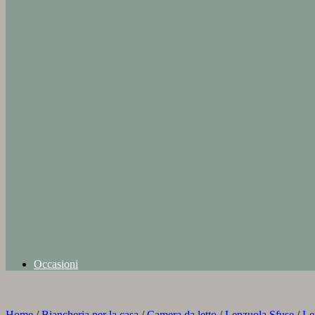
Occasioni
Home
/
Biancheria per la casa
/
Camera da letto
/
Lenzuola Sfuse
/
Le