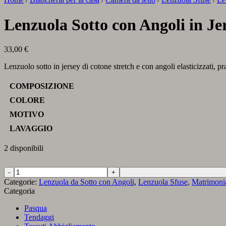
Lenzuola Sotto con Angoli in J
33,00
€
Lenzuolo sotto in jersey di cotone stretch e con angoli elasticizzati, pr
COMPOSIZIONE
COLORE
MOTIVO
LAVAGGIO
2 disponibili
Lenzuola
Sotto
Categorie:
Lenzuola da Sotto con Angoli
,
Lenzuola Sfuse
,
Matrimoni
con
Categoria
Angoli
in
Pasqua
Jersey
Tendaggi
di