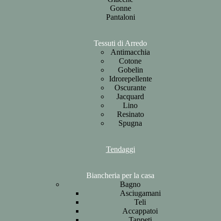
Gonne
Pantaloni
Tessuti di Arredo
Antimacchia
Cotone
Gobelin
Idrorepellente
Oscurante
Jacquard
Lino
Resinato
Spugna
Tendaggi
Biancheria per la casa
Bagno
Asciugamani
Teli
Accappatoi
Tappeti