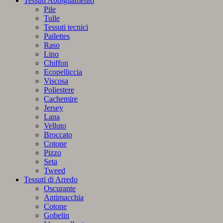
Tessuti Abbigliamento
Cotone
Pile
Matrimoniale
Tulle
-
Tessuti tecnici
283
Pailettes
Cenere
Raso
di
Lino
Mr.
Chiffon
Sandman
Ecopelliccia
quantità
Viscosa
Poliestere
Cachemire
Jersey
Lana
Velluto
Broccato
Cotone
Pizzo
Seta
Tweed
Tessuti di Arredo
Oscurante
Antimacchia
Cotone
Gobelin