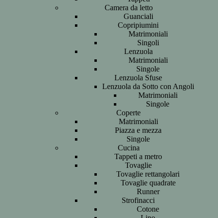
Camera da letto
Guanciali
Copripiumini
Matrimoniali
Singoli
Lenzuola
Matrimoniali
Singole
Lenzuola Sfuse
Lenzuola da Sotto con Angoli
Matrimoniali
Singole
Coperte
Matrimoniali
Piazza e mezza
Singole
Cucina
Tappeti a metro
Tovaglie
Tovaglie rettangolari
Tovaglie quadrate
Runner
Strofinacci
Cotone
Lino