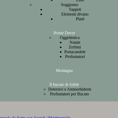
Soggiorno
Tappeti
Elementi divano
Plaid
Home Decor
Oggettistica
Natale
Zerbini
Portacandele
Profumatori
Montagna
Il bucato di Adele
Detersivi e Ammorbidenti
Profumatori per Bucato
nzuola da Sotto con Angoli
/
Matrimoniale