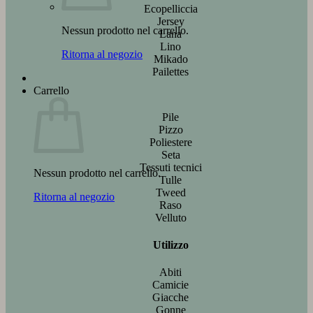
Ecopelliccia
Jersey
Nessun prodotto nel carrello.
Lana
Lino
Ritorna al negozio
Mikado
Pailettes
Carrello
Pile
Pizzo
Poliestere
Seta
Tessuti tecnici
Nessun prodotto nel carrello.
Tulle
Tweed
Ritorna al negozio
Raso
Velluto
Utilizzo
Abiti
Camicie
Giacche
Gonne