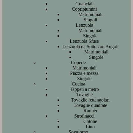
Guanciali
Copripiumini
Matrimoniali
Singoli
Lenzuola
Matrimoniali
Singole
Lenzuola Sfuse
Lenzuola da Sotto con Angoli
Matrimoniali
Singole
Coperte
Matrimoniali
Piazza e mezza
Singole
Cucina
Tappeti a metro
Tovaglie
Tovaglie rettangolari
Tovaglie quadrate
Runner
Strofinacci
Cotone
Lino
Soggiorno