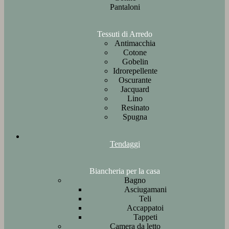
Pantaloni
Tessuti di Arredo
Antimacchia
Cotone
Gobelin
Idrorepellente
Oscurante
Jacquard
Lino
Resinato
Spugna
Tendaggi
Biancheria per la casa
Bagno
Asciugamani
Teli
Accappatoi
Tappeti
Camera da letto