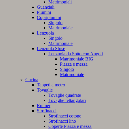
Matrimoniali
Guanciali
Piumini
Copripiumini
Singolo
Matrimoniale
Lenzuola
Singolo
Matrimoniale
Lenzuola Sfuse
Lenzuola da Sotto con Angoli
Matrimoniale BIG
Piazza e mezza
Singolo
Matrimoniale
Cucina
Tappeti a metro
Tovaglie
Tovaglie quadrate
Tovaglie rettangolari
Runner
Strofinacci
Strofinacci cotone
Strofinacci lino
Coperte Piazza e mezza