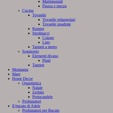
Matrimoniali
Piazza e mezza
Cucina
Tovaglie
Tovaglie rettangolari
Tovaglie quadrate
Runner
Strofinacci
Cotone
Lino
Tappeti a metro
Soggiorno
Elementi divano
Plaid
Tappeti
Montagna
Mare
Home Decor
Oggettistica
Natale
Zerbini
Portacandele
Profumatori
Il bucato di Adele
Profumatori per Bucato