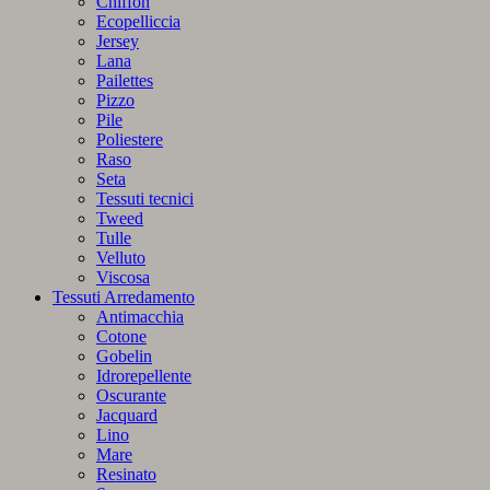
Chiffon
Ecopelliccia
Jersey
Lana
Pailettes
Pizzo
Pile
Poliestere
Raso
Seta
Tessuti tecnici
Tweed
Tulle
Velluto
Viscosa
Tessuti Arredamento
Antimacchia
Cotone
Gobelin
Idrorepellente
Oscurante
Jacquard
Lino
Mare
Resinato