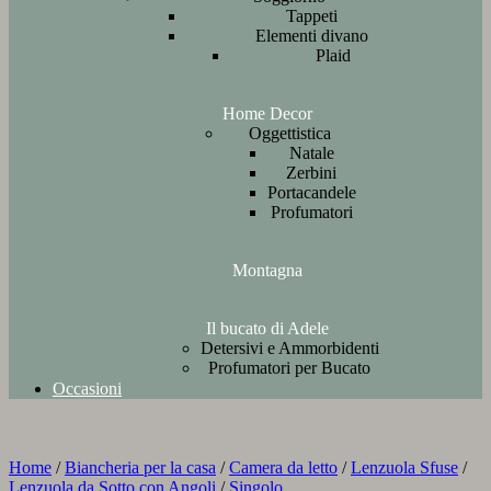
Tappeti
Elementi divano
Plaid
Home Decor
Oggettistica
Natale
Zerbini
Portacandele
Profumatori
Montagna
Il bucato di Adele
Detersivi e Ammorbidenti
Profumatori per Bucato
Occasioni
Home
/
Biancheria per la casa
/
Camera da letto
/
Lenzuola Sfuse
/
Lenzuola da Sotto con Angoli
/
Singolo