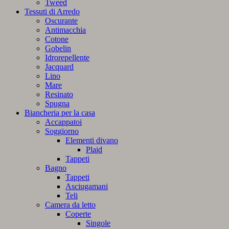
Tweed
Tessuti di Arredo
Oscurante
Antimacchia
Cotone
Gobelin
Idrorepellente
Jacquard
Lino
Mare
Resinato
Spugna
Biancheria per la casa
Accappatoi
Soggiorno
Elementi divano
Plaid
Tappeti
Bagno
Tappeti
Asciugamani
Teli
Camera da letto
Coperte
Singole