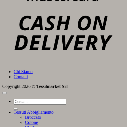
C
D
Chi Siamo
Contatti
Copyright 2026 ©
Tessilmarket Srl
Cerca:
Tessuti Abbigliamento
Broccato
Cotone