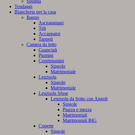
Spugna
Tendaggi
Biancheria per la casa
Bagno
Asciugamani
Teli
Accappatoi
Tappeti
Camera da letto
Guanciali
Piumini
Copripiumini
Singolo
Matrimoniale
Lenzuola
Singolo
Matrimoniale
Lenzuola Sfuse
Lenzuola da Sotto con Angoli
Singole
Piazza e mezza
Matrimoniali
Matrimoniali BIG
Coperte
Singole