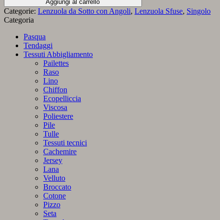
Aggiungi al carrello
con
Categorie:
Lenzuola da Sotto con Angoli
,
Lenzuola Sfuse
,
Singolo
Angoli
Categoria
in
Jersey
Pasqua
di
Tendaggi
Cotone
Tessuti Abbigliamento
Singolo
Pailettes
-
Raso
283
Lino
Cenere
Chiffon
di
Ecopelliccia
Mr.
Viscosa
Sandman
Poliestere
quantità
Pile
Tulle
Tessuti tecnici
Cachemire
Jersey
Lana
Velluto
Broccato
Cotone
Pizzo
Seta