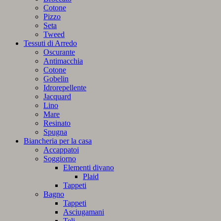
Cotone
Pizzo
Seta
Tweed
Tessuti di Arredo
Oscurante
Antimacchia
Cotone
Gobelin
Idrorepellente
Jacquard
Lino
Mare
Resinato
Spugna
Biancheria per la casa
Accappatoi
Soggiorno
Elementi divano
Plaid
Tappeti
Bagno
Tappeti
Asciugamani
Teli