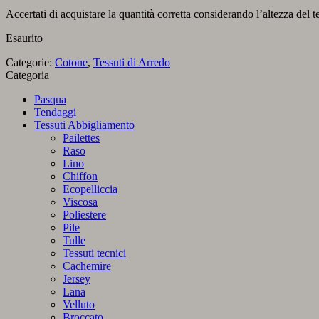
Accertati di acquistare la quantità corretta considerando l’altezza del t
Esaurito
Categorie:
Cotone
,
Tessuti di Arredo
Categoria
Pasqua
Tendaggi
Tessuti Abbigliamento
Pailettes
Raso
Lino
Chiffon
Ecopelliccia
Viscosa
Poliestere
Pile
Tulle
Tessuti tecnici
Cachemire
Jersey
Lana
Velluto
Broccato