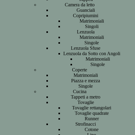
Camera da letto
Guanciali
Copripiumini
Matrimoniali
Singoli
Lenzuola
Matrimoniali
Singole
Lenzuola Sfuse
Lenzuola da Sotto con Angoli
Matrimoniali
Singole
Coperte
Matrimoniali
Piazza e mezza
Singole
Cucina
Tappeti a metro
Tovaglie
Tovaglie rettangolari
Tovaglie quadrate
Runner
Strofinacci
Cotone
Lino