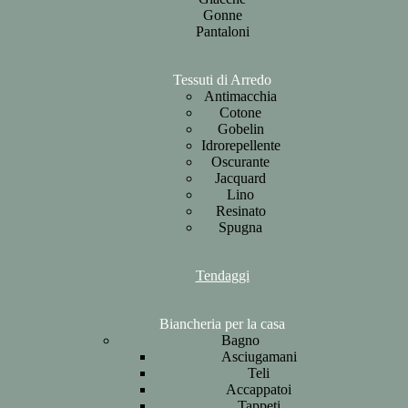
Gonne
Pantaloni
Tessuti di Arredo
Antimacchia
Cotone
Gobelin
Idrorepellente
Oscurante
Jacquard
Lino
Resinato
Spugna
Tendaggi
Biancheria per la casa
Bagno
Asciugamani
Teli
Accappatoi
Tappeti