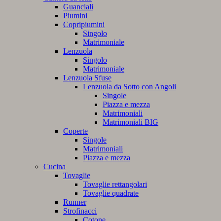
Guanciali
Piumini
Copripiumini
Singolo
Matrimoniale
Lenzuola
Singolo
Matrimoniale
Lenzuola Sfuse
Lenzuola da Sotto con Angoli
Singole
Piazza e mezza
Matrimoniali
Matrimoniali BIG
Coperte
Singole
Matrimoniali
Piazza e mezza
Cucina
Tovaglie
Tovaglie rettangolari
Tovaglie quadrate
Runner
Strofinacci
Cotone