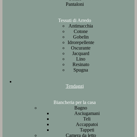
Pantaloni
Tessuti di Arredo
Antimacchia
Cotone
Gobelin
Idrorepellente
Oscurante
Jacquard
Lino
Resinato
Spugna
Tendaggi
Biancheria per la casa
Bagno
Asciugamani
Teli
Accappatoi
Tappeti
Camera da letto