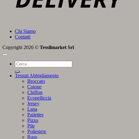
Chi Siamo
Contatti
Copyright 2026 ©
Tessilmarket Srl
Cerca:
Tessuti Abbigliamento
Broccato
Cotone
Chiffon
Ecopelliccia
Jersey
Lana
Pailettes
Pizzo
Pile
Poliestere
Raso