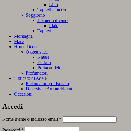
Lino
Tappeti a metro
Soggiorno
Elementi divano
Plaid
Tappeti
Montagna
Mare
Home Decor
Oggettistica
Natale
Zerbini
Portacandele
Profumatori
Il bucato di Adele
Profumatori per Bucato
Detersivi e Ammorbidenti
Occasioni
Accedi
Richiesto
Nome utente o indirizzo email
*
Richiesto
Password
*