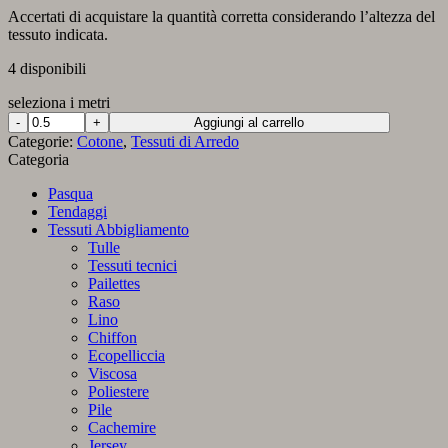
Accertati di acquistare la quantità corretta considerando l’altezza del
tessuto indicata.
4 disponibili
seleziona i metri
Tessuto
Aggiungi al carrello
Arabesco
Categorie:
Cotone
,
Tessuti di Arredo
Moderno
Categoria
quantità
Pasqua
Tendaggi
Tessuti Abbigliamento
Tulle
Tessuti tecnici
Pailettes
Raso
Lino
Chiffon
Ecopelliccia
Viscosa
Poliestere
Pile
Cachemire
Jersey