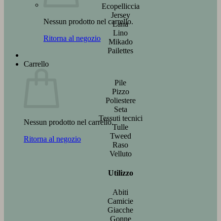
Ecopelliccia
Jersey
Nessun prodotto nel carrello.
Lana
Lino
Ritorna al negozio
Mikado
Pailettes
Carrello
Pile
Pizzo
Poliestere
Seta
Tessuti tecnici
Nessun prodotto nel carrello.
Tulle
Tweed
Ritorna al negozio
Raso
Velluto
Utilizzo
Abiti
Camicie
Giacche
Gonne