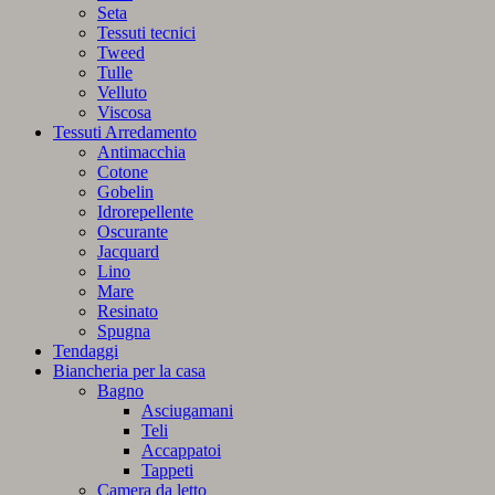
Seta
Tessuti tecnici
Tweed
Tulle
Velluto
Viscosa
Tessuti Arredamento
Antimacchia
Cotone
Gobelin
Idrorepellente
Oscurante
Jacquard
Lino
Mare
Resinato
Spugna
Tendaggi
Biancheria per la casa
Bagno
Asciugamani
Teli
Accappatoi
Tappeti
Camera da letto