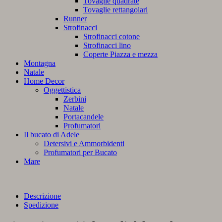
Tovaglie quadrate
Tovaglie rettangolari
Runner
Strofinacci
Strofinacci cotone
Strofinacci lino
Coperte Piazza e mezza
Montagna
Natale
Home Decor
Oggettistica
Zerbini
Natale
Portacandele
Profumatori
Il bucato di Adele
Detersivi e Ammorbidenti
Profumatori per Bucato
Mare
Descrizione
Spedizione