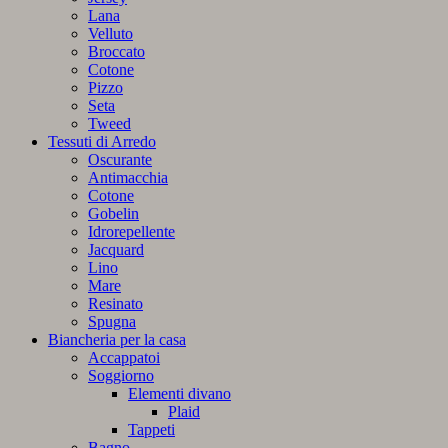
Lana
Velluto
Broccato
Cotone
Pizzo
Seta
Tweed
Tessuti di Arredo
Oscurante
Antimacchia
Cotone
Gobelin
Idrorepellente
Jacquard
Lino
Mare
Resinato
Spugna
Biancheria per la casa
Accappatoi
Soggiorno
Elementi divano
Plaid
Tappeti
Bagno