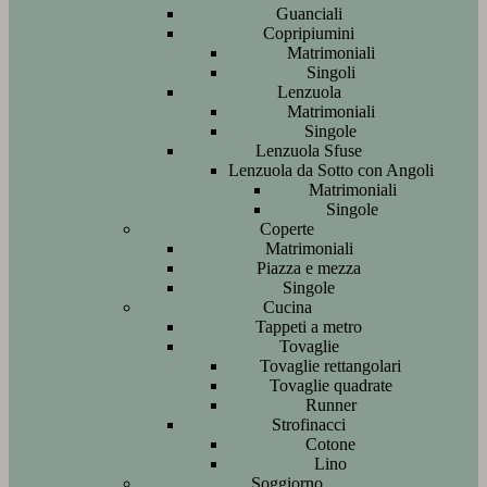
Guanciali
Copripiumini
Matrimoniali
Singoli
Lenzuola
Matrimoniali
Singole
Lenzuola Sfuse
Lenzuola da Sotto con Angoli
Matrimoniali
Singole
Coperte
Matrimoniali
Piazza e mezza
Singole
Cucina
Tappeti a metro
Tovaglie
Tovaglie rettangolari
Tovaglie quadrate
Runner
Strofinacci
Cotone
Lino
Soggiorno