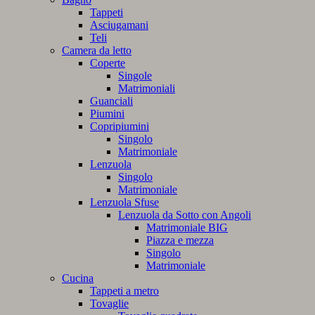
Tappeti
Asciugamani
Teli
Camera da letto
Coperte
Singole
Matrimoniali
Guanciali
Piumini
Copripiumini
Singolo
Matrimoniale
Lenzuola
Singolo
Matrimoniale
Lenzuola Sfuse
Lenzuola da Sotto con Angoli
Matrimoniale BIG
Piazza e mezza
Singolo
Matrimoniale
Cucina
Tappeti a metro
Tovaglie