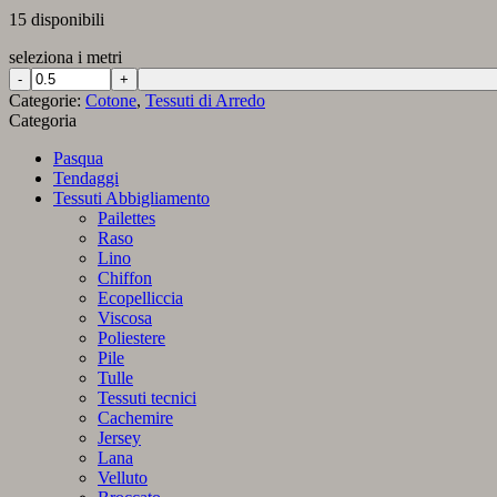
15 disponibili
seleziona i metri
Panama
in
Categorie:
Cotone
,
Tessuti di Arredo
Puro
Categoria
Cotone
09
Pasqua
Verde
Tendaggi
Inglese
Tessuti Abbigliamento
quantità
Pailettes
Raso
Lino
Chiffon
Ecopelliccia
Viscosa
Poliestere
Pile
Tulle
Tessuti tecnici
Cachemire
Jersey
Lana
Velluto