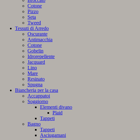
Broccato
Cotone
Pizzo
Seta
Tweed
Tessuti di Arredo
Oscurante
Antimacchia
Cotone
Gobelin
Idrorepellente
Jacquard
Lino
Mare
Resinato
Spugna
Biancheria per la casa
Accappatoi
Soggiorno
Elementi divano
Plaid
Tappeti
Bagno
Tappeti
Asciugamani