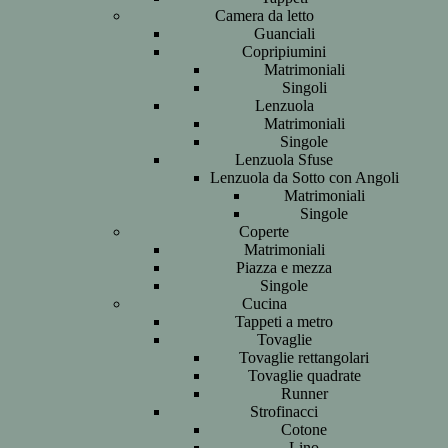
Camera da letto
Guanciali
Copripiumini
Matrimoniali
Singoli
Lenzuola
Matrimoniali
Singole
Lenzuola Sfuse
Lenzuola da Sotto con Angoli
Matrimoniali
Singole
Coperte
Matrimoniali
Piazza e mezza
Singole
Cucina
Tappeti a metro
Tovaglie
Tovaglie rettangolari
Tovaglie quadrate
Runner
Strofinacci
Cotone
Lino