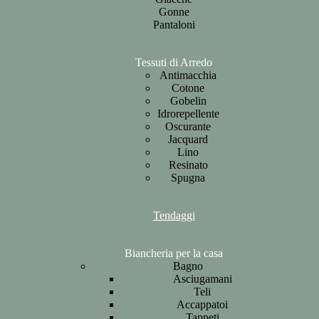
Gonne
Pantaloni
Tessuti di Arredo
Antimacchia
Cotone
Gobelin
Idrorepellente
Oscurante
Jacquard
Lino
Resinato
Spugna
Tendaggi
Biancheria per la casa
Bagno
Asciugamani
Teli
Accappatoi
Tappeti