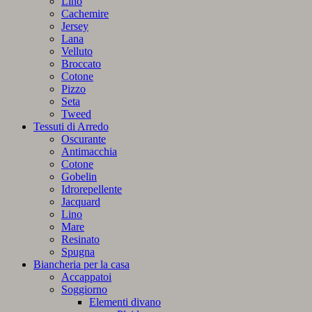
Lino
Cachemire
Jersey
Lana
Velluto
Broccato
Cotone
Pizzo
Seta
Tweed
Tessuti di Arredo
Oscurante
Antimacchia
Cotone
Gobelin
Idrorepellente
Jacquard
Lino
Mare
Resinato
Spugna
Biancheria per la casa
Accappatoi
Soggiorno
Elementi divano