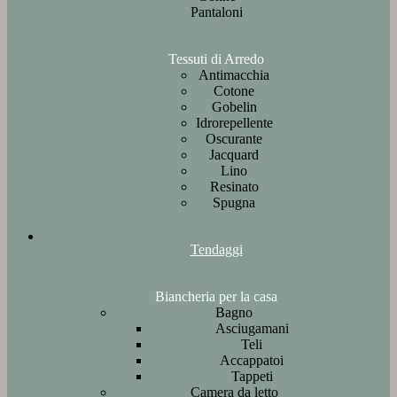
Pantaloni
Tessuti di Arredo
Antimacchia
Cotone
Gobelin
Idrorepellente
Oscurante
Jacquard
Lino
Resinato
Spugna
Tendaggi
Biancheria per la casa
Bagno
Asciugamani
Teli
Accappatoi
Tappeti
Camera da letto