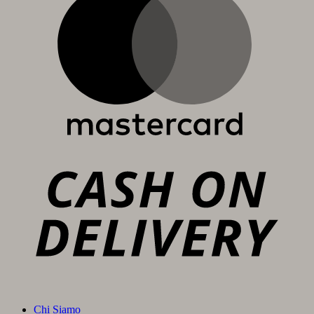
C
D
Chi Siamo