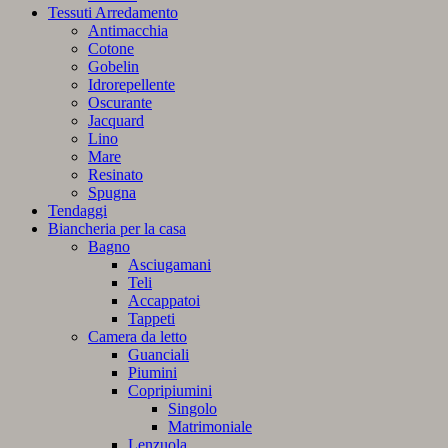
Tessuti Arredamento
Antimacchia
Cotone
Gobelin
Idrorepellente
Oscurante
Jacquard
Lino
Mare
Resinato
Spugna
Tendaggi
Biancheria per la casa
Bagno
Asciugamani
Teli
Accappatoi
Tappeti
Camera da letto
Guanciali
Piumini
Copripiumini
Singolo
Matrimoniale
Lenzuola