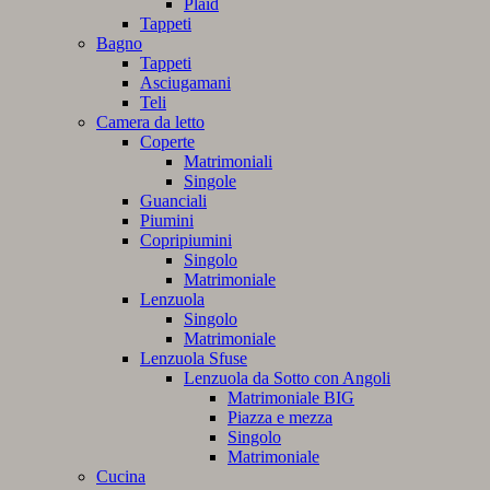
Plaid
Tappeti
Bagno
Tappeti
Asciugamani
Teli
Camera da letto
Coperte
Matrimoniali
Singole
Guanciali
Piumini
Copripiumini
Singolo
Matrimoniale
Lenzuola
Singolo
Matrimoniale
Lenzuola Sfuse
Lenzuola da Sotto con Angoli
Matrimoniale BIG
Piazza e mezza
Singolo
Matrimoniale
Cucina