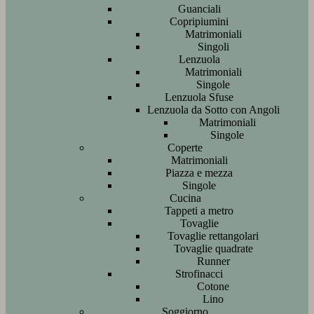
Guanciali
Copripiumini
Matrimoniali
Singoli
Lenzuola
Matrimoniali
Singole
Lenzuola Sfuse
Lenzuola da Sotto con Angoli
Matrimoniali
Singole
Coperte
Matrimoniali
Piazza e mezza
Singole
Cucina
Tappeti a metro
Tovaglie
Tovaglie rettangolari
Tovaglie quadrate
Runner
Strofinacci
Cotone
Lino
Soggiorno