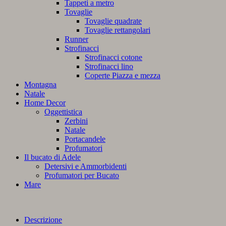
Tappeti a metro
Tovaglie
Tovaglie quadrate
Tovaglie rettangolari
Runner
Strofinacci
Strofinacci cotone
Strofinacci lino
Coperte Piazza e mezza
Montagna
Natale
Home Decor
Oggettistica
Zerbini
Natale
Portacandele
Profumatori
Il bucato di Adele
Detersivi e Ammorbidenti
Profumatori per Bucato
Mare
Descrizione