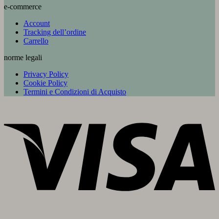
e-commerce
Account
Tracking dell’ordine
Carrello
norme legali
Privacy Policy
Cookie Policy
Termini e Condizioni di Acquisto
V
P