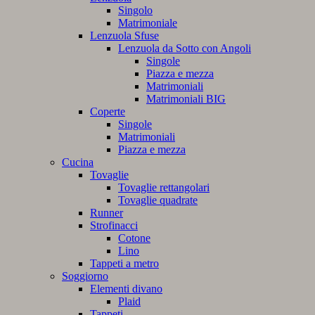
Singolo
Matrimoniale
Lenzuola Sfuse
Lenzuola da Sotto con Angoli
Singole
Piazza e mezza
Matrimoniali
Matrimoniali BIG
Coperte
Singole
Matrimoniali
Piazza e mezza
Cucina
Tovaglie
Tovaglie rettangolari
Tovaglie quadrate
Runner
Strofinacci
Cotone
Lino
Tappeti a metro
Soggiorno
Elementi divano
Plaid
Tappeti