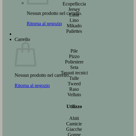
Ecopelliccia
Jersey
Nessun prodotto nel carrello.
Lana
Lino
Ritorna al negozio
Mikado
Pailettes
Carrello
Pile
Pizzo
Poliestere
Seta
Tessuti tecnici
Nessun prodotto nel carrello.
Tulle
Tweed
Ritorna al negozio
Raso
Velluto
Utilizzo
Abiti
Camicie
Giacche
Gonne