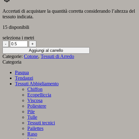
Accertati di acquistare la quantità corretta considerando l’altezza del
tessuto indicata.
15 disponibili
seleziona i metri
Panama
in
Aggiungi al carrello
Puro
Categorie:
Cotone
,
Tessuti di Arredo
Cotone
Categoria
491
Mosto
Pasqua
quantità
Tendaggi
Tessuti Abbigliamento
Chiffon
Ecopelliccia
Viscosa
Poliestere
Pile
Tulle
Tessuti tecnici
Pailettes
Raso