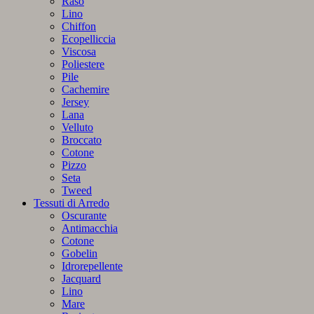
Raso
Lino
Chiffon
Ecopelliccia
Viscosa
Poliestere
Pile
Cachemire
Jersey
Lana
Velluto
Broccato
Cotone
Pizzo
Seta
Tweed
Tessuti di Arredo
Oscurante
Antimacchia
Cotone
Gobelin
Idrorepellente
Jacquard
Lino
Mare