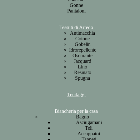
Gonne
Pantaloni
Tessuti di Arredo
Antimacchia
Cotone
Gobelin
Idrorepellente
Oscurante
Jacquard
Lino
Resinato
Spugna
Tendaggi
Biancheria per la casa
Bagno
Asciugamani
Teli
Accappatoi
Tappeti