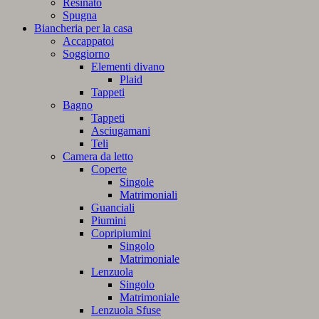
Resinato
Spugna
Biancheria per la casa
Accappatoi
Soggiorno
Elementi divano
Plaid
Tappeti
Bagno
Tappeti
Asciugamani
Teli
Camera da letto
Coperte
Singole
Matrimoniali
Guanciali
Piumini
Copripiumini
Singolo
Matrimoniale
Lenzuola
Singolo
Matrimoniale
Lenzuola Sfuse