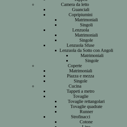
Camera da letto
Guanciali
Copripiumini
Matrimoniali
Singoli
Lenzuola
Matrimoniali
Singole
Lenzuola Sfuse
Lenzuola da Sotto con Angoli
Matrimoniali
Singole
Coperte
Matrimoniali
Piazza e mezza
Singole
Cucina
Tappeti a metro
Tovaglie
Tovaglie rettangolari
Tovaglie quadrate
Runner
Strofinacci
Cotone
Lino