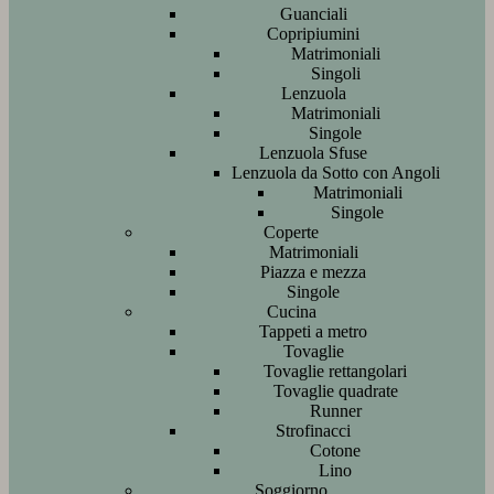
Guanciali
Copripiumini
Matrimoniali
Singoli
Lenzuola
Matrimoniali
Singole
Lenzuola Sfuse
Lenzuola da Sotto con Angoli
Matrimoniali
Singole
Coperte
Matrimoniali
Piazza e mezza
Singole
Cucina
Tappeti a metro
Tovaglie
Tovaglie rettangolari
Tovaglie quadrate
Runner
Strofinacci
Cotone
Lino
Soggiorno