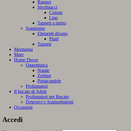
Runner
Strofinacci
Cotone
Lino
Tappeti a metro
Soggiorno
Elementi divano
Plaid
Tappeti
Montagna
Mare
Home Decor
Oggettistica
Natale
Zerbini
Portacandele
Profumatori
Il bucato di Adele
Profumatori per Bucato
Detersivi e Ammorbidenti
Occasioni
Accedi