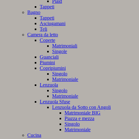
Plaid
Tappeti
Bagno
Tappeti
Asciugamani
Teli
Camera da letto
Coperte
Matrimoniali
Singole
Guanciali
Piumini
Copripiumini
Singolo
Matrimoniale
Lenzuola
Singolo
Matrimoniale
Lenzuola Sfuse
Lenzuola da Sotto con Angoli
Matrimoniale BIG
Piazza e mezza
Singolo
Matrimoniale
Cucina