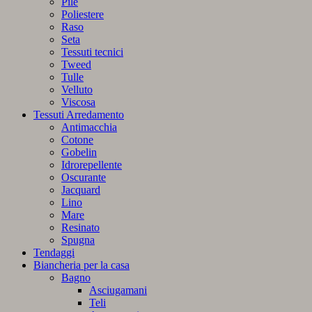
Pile
Poliestere
Raso
Seta
Tessuti tecnici
Tweed
Tulle
Velluto
Viscosa
Tessuti Arredamento
Antimacchia
Cotone
Gobelin
Idrorepellente
Oscurante
Jacquard
Lino
Mare
Resinato
Spugna
Tendaggi
Biancheria per la casa
Bagno
Asciugamani
Teli