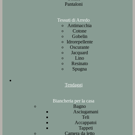
Pantaloni
Tessuti di Arredo
Antimacchia
Cotone
Gobelin
Idrorepellente
Oscurante
Jacquard
Lino
Resinato
Spugna
Tendaggi
Biancheria per la casa
Bagno
Asciugamani
Teli
Accappatoi
Tappeti
Camera da letto