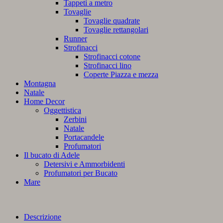
Tappeti a metro
Tovaglie
Tovaglie quadrate
Tovaglie rettangolari
Runner
Strofinacci
Strofinacci cotone
Strofinacci lino
Coperte Piazza e mezza
Montagna
Natale
Home Decor
Oggettistica
Zerbini
Natale
Portacandele
Profumatori
Il bucato di Adele
Detersivi e Ammorbidenti
Profumatori per Bucato
Mare
Descrizione