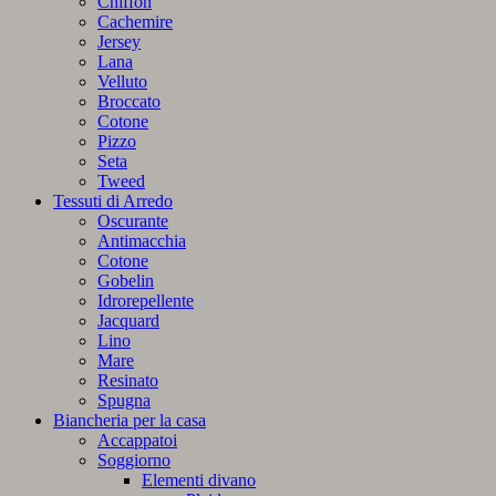
Chiffon
Cachemire
Jersey
Lana
Velluto
Broccato
Cotone
Pizzo
Seta
Tweed
Tessuti di Arredo
Oscurante
Antimacchia
Cotone
Gobelin
Idrorepellente
Jacquard
Lino
Mare
Resinato
Spugna
Biancheria per la casa
Accappatoi
Soggiorno
Elementi divano