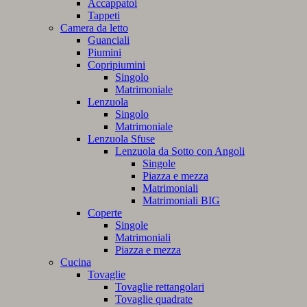
Accappatoi
Tappeti
Camera da letto
Guanciali
Piumini
Copripiumini
Singolo
Matrimoniale
Lenzuola
Singolo
Matrimoniale
Lenzuola Sfuse
Lenzuola da Sotto con Angoli
Singole
Piazza e mezza
Matrimoniali
Matrimoniali BIG
Coperte
Singole
Matrimoniali
Piazza e mezza
Cucina
Tovaglie
Tovaglie rettangolari
Tovaglie quadrate