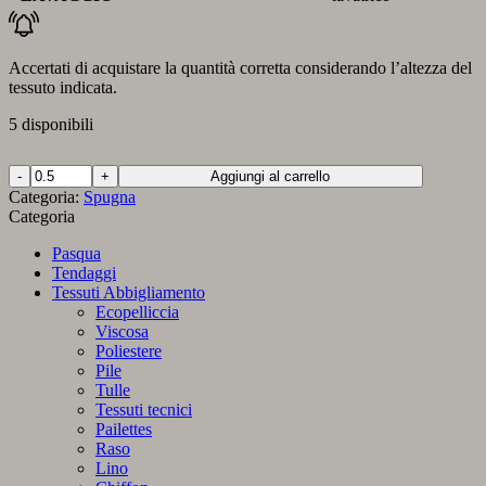
Accertati di acquistare la quantità corretta considerando l’altezza del
tessuto indicata.
5 disponibili
Spugna
Aggiungi al carrello
Bamboo
Categoria:
Spugna
Ottanio
Categoria
quantità
Pasqua
Tendaggi
Tessuti Abbigliamento
Ecopelliccia
Viscosa
Poliestere
Pile
Tulle
Tessuti tecnici
Pailettes
Raso
Lino