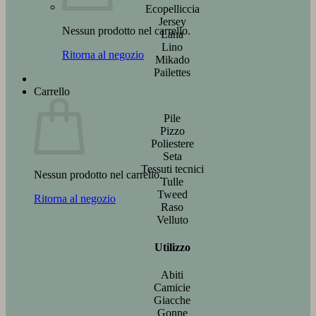
Ecopelliccia
Jersey
Nessun prodotto nel carrello.
Lana
Lino
Ritorna al negozio
Mikado
Pailettes
Carrello
Pile
Pizzo
Poliestere
Seta
Tessuti tecnici
Nessun prodotto nel carrello.
Tulle
Tweed
Ritorna al negozio
Raso
Velluto
Utilizzo
Abiti
Camicie
Giacche
Gonne