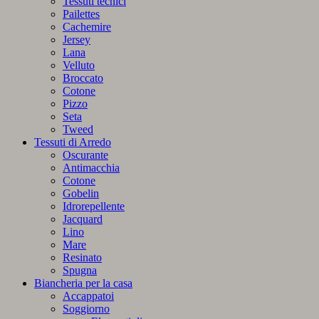
Tessuti tecnici
Pailettes
Cachemire
Jersey
Lana
Velluto
Broccato
Cotone
Pizzo
Seta
Tweed
Tessuti di Arredo
Oscurante
Antimacchia
Cotone
Gobelin
Idrorepellente
Jacquard
Lino
Mare
Resinato
Spugna
Biancheria per la casa
Accappatoi
Soggiorno