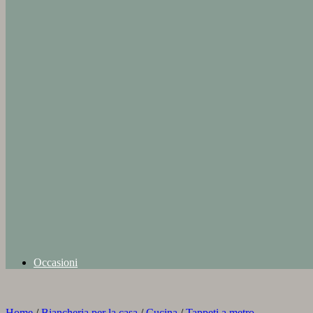
Occasioni
Home
/
Biancheria per la casa
/
Cucina
/
Tappeti a metro