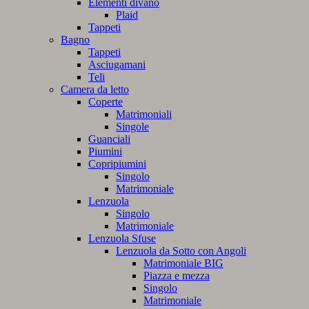
Elementi divano
Plaid
Tappeti
Bagno
Tappeti
Asciugamani
Teli
Camera da letto
Coperte
Matrimoniali
Singole
Guanciali
Piumini
Copripiumini
Singolo
Matrimoniale
Lenzuola
Singolo
Matrimoniale
Lenzuola Sfuse
Lenzuola da Sotto con Angoli
Matrimoniale BIG
Piazza e mezza
Singolo
Matrimoniale