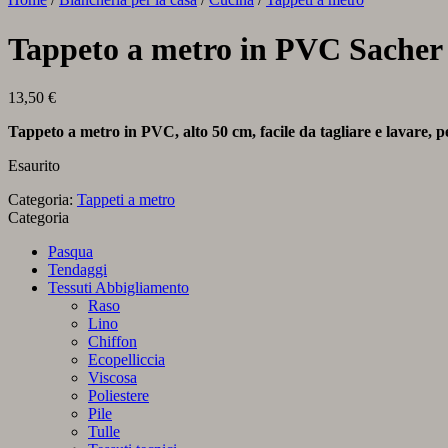
Tappeto a metro in PVC Sacher
13,50
€
Tappeto a metro in PVC, alto 50 cm, facile da tagliare e lavare, p
Esaurito
Categoria:
Tappeti a metro
Categoria
Pasqua
Tendaggi
Tessuti Abbigliamento
Raso
Lino
Chiffon
Ecopelliccia
Viscosa
Poliestere
Pile
Tulle