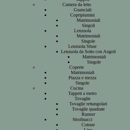
Camera da letto
Guanciali
Copripiumini
Matrimoniali
Singoli
Lenzuola
Matrimoniali
Singole
Lenzuola Sfuse
Lenzuola da Sotto con Angoli
Matrimoniali
Singole
Coperte
Matrimoniali
Piazza e mezza
Singole
Cucina
Tappeti a metro
Tovaglie
Tovaglie rettangolari
Tovaglie quadrate
Runner
Strofinacci
Cotone
Lino