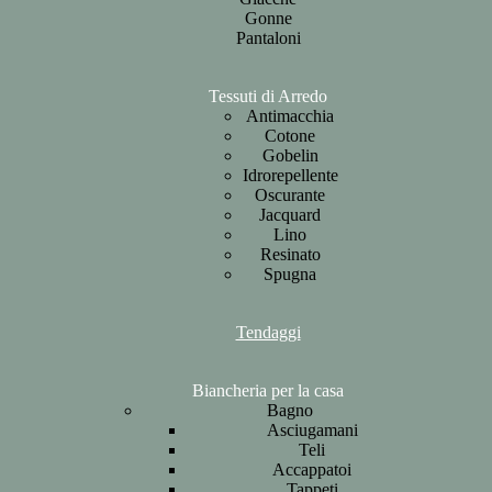
Gonne
Pantaloni
Tessuti di Arredo
Antimacchia
Cotone
Gobelin
Idrorepellente
Oscurante
Jacquard
Lino
Resinato
Spugna
Tendaggi
Biancheria per la casa
Bagno
Asciugamani
Teli
Accappatoi
Tappeti