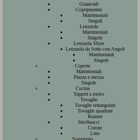
Guanciali
Copripiumini
Matrimoniali
Singoli
Lenzuola
Matrimoniali
Singole
Lenzuola Sfuse
Lenzuola da Sotto con Angoli
Matrimoniali
Singole
Coperte
Matrimoniali
Piazza e mezza
Singole
Cucina
Tappeti a metro
Tovaglie
Tovaglie rettangolari
Tovaglie quadrate
Runner
Strofinacci
Cotone
Lino
Soggiorno