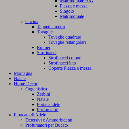
Matrimoniale BIG
Piazza e mezza
Singolo
Matrimoniale
Cucina
Tappeti a metro
Tovaglie
Tovaglie quadrate
Tovaglie rettangolari
Runner
Strofinacci
Strofinacci cotone
Strofinacci lino
Coperte Piazza e mezza
Montagna
Natale
Home Decor
Oggettistica
Zerbini
Natale
Portacandele
Profumatori
Il bucato di Adele
Detersivi e Ammorbidenti
Profumatori per Bucato