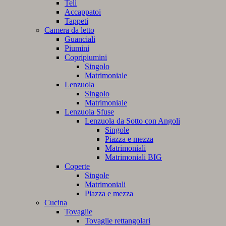
Teli
Accappatoi
Tappeti
Camera da letto
Guanciali
Piumini
Copripiumini
Singolo
Matrimoniale
Lenzuola
Singolo
Matrimoniale
Lenzuola Sfuse
Lenzuola da Sotto con Angoli
Singole
Piazza e mezza
Matrimoniali
Matrimoniali BIG
Coperte
Singole
Matrimoniali
Piazza e mezza
Cucina
Tovaglie
Tovaglie rettangolari