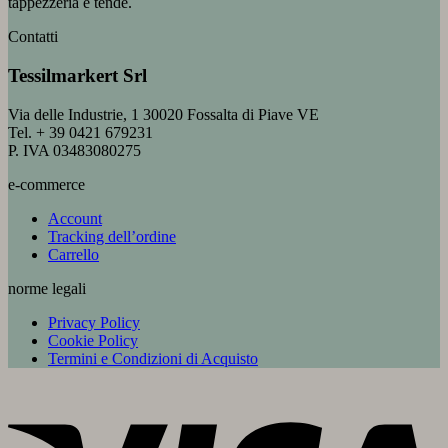
tappezzeria e tende.
Contatti
Tessilmarkert Srl
Via delle Industrie, 1 30020 Fossalta di Piave VE
Tel. + 39 0421 679231
P. IVA 03483080275
e-commerce
Account
Tracking dell’ordine
Carrello
norme legali
Privacy Policy
Cookie Policy
Termini e Condizioni di Acquisto
V