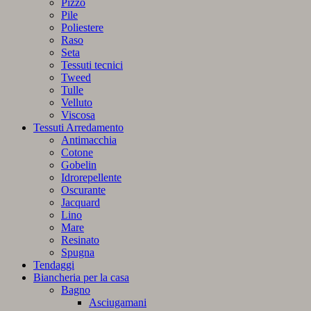
Pizzo
Pile
Poliestere
Raso
Seta
Tessuti tecnici
Tweed
Tulle
Velluto
Viscosa
Tessuti Arredamento
Antimacchia
Cotone
Gobelin
Idrorepellente
Oscurante
Jacquard
Lino
Mare
Resinato
Spugna
Tendaggi
Biancheria per la casa
Bagno
Asciugamani