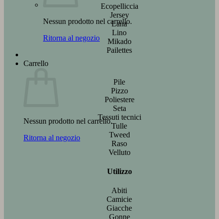
Ecopelliccia
Jersey
Nessun prodotto nel carrello.
Lana
Lino
Ritorna al negozio
Mikado
Pailettes
Carrello
Pile
Pizzo
Poliestere
Seta
Tessuti tecnici
Nessun prodotto nel carrello.
Tulle
Tweed
Ritorna al negozio
Raso
Velluto
Utilizzo
Abiti
Camicie
Giacche
Gonne