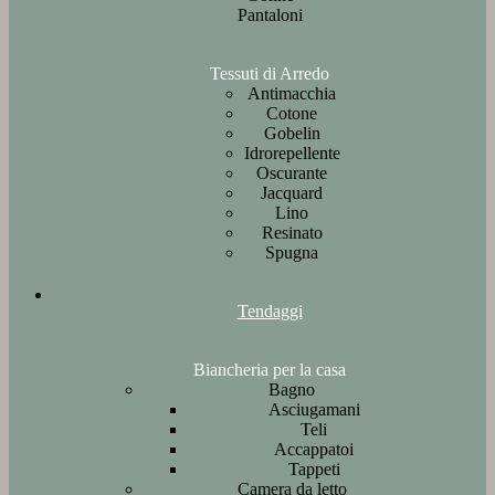
Pantaloni
Tessuti di Arredo
Antimacchia
Cotone
Gobelin
Idrorepellente
Oscurante
Jacquard
Lino
Resinato
Spugna
Tendaggi
Biancheria per la casa
Bagno
Asciugamani
Teli
Accappatoi
Tappeti
Camera da letto