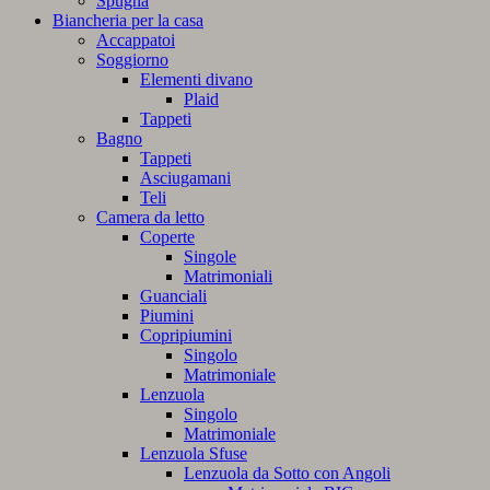
Spugna
Biancheria per la casa
Accappatoi
Soggiorno
Elementi divano
Plaid
Tappeti
Bagno
Tappeti
Asciugamani
Teli
Camera da letto
Coperte
Singole
Matrimoniali
Guanciali
Piumini
Copripiumini
Singolo
Matrimoniale
Lenzuola
Singolo
Matrimoniale
Lenzuola Sfuse
Lenzuola da Sotto con Angoli