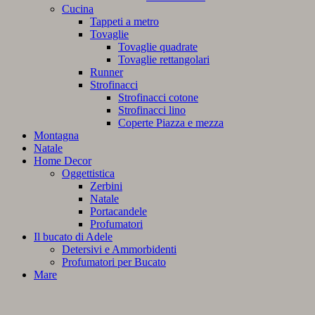
Cucina
Tappeti a metro
Tovaglie
Tovaglie quadrate
Tovaglie rettangolari
Runner
Strofinacci
Strofinacci cotone
Strofinacci lino
Coperte Piazza e mezza
Montagna
Natale
Home Decor
Oggettistica
Zerbini
Natale
Portacandele
Profumatori
Il bucato di Adele
Detersivi e Ammorbidenti
Profumatori per Bucato
Mare