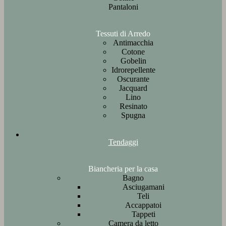
Pantaloni
Tessuti di Arredo
Antimacchia
Cotone
Gobelin
Idrorepellente
Oscurante
Jacquard
Lino
Resinato
Spugna
Tendaggi
Biancheria per la casa
Bagno
Asciugamani
Teli
Accappatoi
Tappeti
Camera da letto