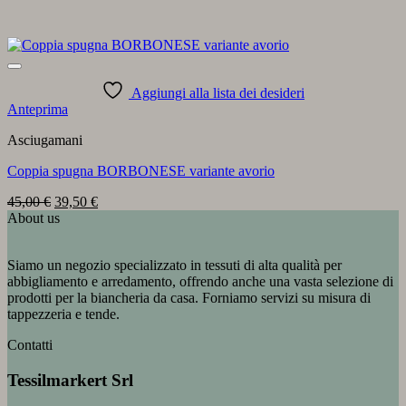
Aggiungi alla lista dei desideri
Anteprima
Asciugamani
Coppia spugna BORBONESE variante avorio
Il
Il
45,00
€
39,50
€
prezzo
prezzo
About us
originale
attuale
era:
è:
Siamo un negozio specializzato in tessuti di alta qualità per
45,00 €.
39,50 €.
abbigliamento e arredamento, offrendo anche una vasta selezione di
prodotti per la biancheria da casa. Forniamo servizi su misura di
tappezzeria e tende.
Contatti
Tessilmarkert Srl