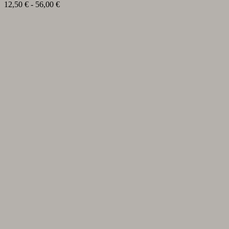
Fascia
12,50
€
-
56,00
€
di
prezzo:
da
12,50 €
a
56,00 €