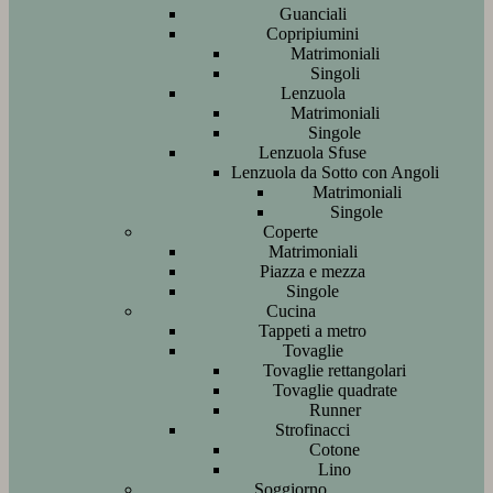
Guanciali
Copripiumini
Matrimoniali
Singoli
Lenzuola
Matrimoniali
Singole
Lenzuola Sfuse
Lenzuola da Sotto con Angoli
Matrimoniali
Singole
Coperte
Matrimoniali
Piazza e mezza
Singole
Cucina
Tappeti a metro
Tovaglie
Tovaglie rettangolari
Tovaglie quadrate
Runner
Strofinacci
Cotone
Lino
Soggiorno