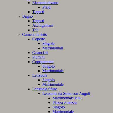
Elementi divano
Plaid
Tappeti
Bagno
Tappeti
Asciugamani
Teli
Camera da letto
Coperte
Singole
Matrimoniali
Guanciali
Piumini
Copripiumini
Singolo
Matrimoniale
Lenzuola
Singolo
Matrimoniale
Lenzuola Sfuse
Lenzuola da Sotto con Angoli
Matrimoniale BIG
Piazza e mezza
Singolo
Matrimoniale