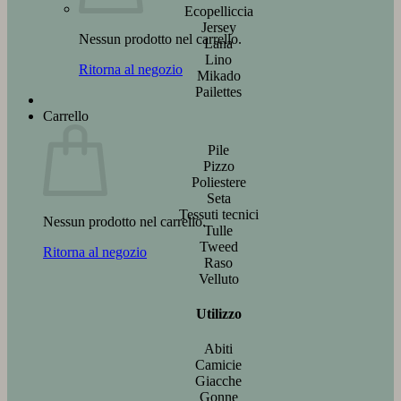
Ecopelliccia
Jersey
Nessun prodotto nel carrello.
Lana
Lino
Ritorna al negozio
Mikado
Pailettes
Carrello
Pile
Pizzo
Poliestere
Seta
Tessuti tecnici
Nessun prodotto nel carrello.
Tulle
Tweed
Ritorna al negozio
Raso
Velluto
Utilizzo
Abiti
Camicie
Giacche
Gonne