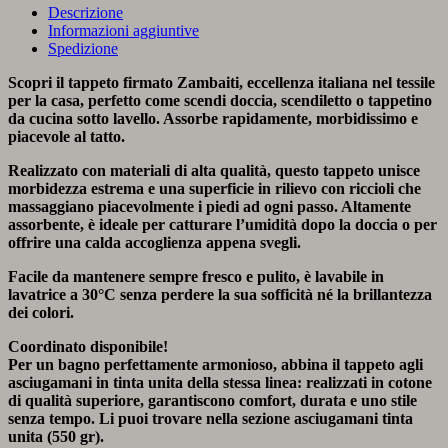
Descrizione
Informazioni aggiuntive
Spedizione
Scopri il tappeto firmato Zambaiti, eccellenza italiana nel tessile
per la casa, perfetto come scendi doccia, scendiletto o tappetino
da cucina sotto lavello. Assorbe rapidamente, morbidissimo e
piacevole al tatto.
Realizzato con materiali di alta qualità, questo tappeto unisce
morbidezza estrema e una superficie in rilievo con riccioli che
massaggiano piacevolmente i piedi ad ogni passo. Altamente
assorbente, è ideale per catturare l’umidità dopo la doccia o per
offrire una calda accoglienza appena svegli.
Facile da mantenere sempre fresco e pulito, è lavabile in
lavatrice a 30°C senza perdere la sua sofficità né la brillantezza
dei colori.
Coordinato disponibile!
Per un bagno perfettamente armonioso, abbina il tappeto agli
asciugamani in tinta unita della stessa linea: realizzati in cotone
di qualità superiore, garantiscono comfort, durata e uno stile
senza tempo. Li puoi trovare nella sezione asciugamani tinta
unita (550 gr).