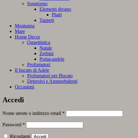
Soggiorno
Elementi divano
Plaid
Tappeti
Montagna
Mare
Home Decor
Oggettistica
Natale
Zerbini
Portacandele
Profumatori
Il bucato di Adele
Profumatori per Bucato
Detersivi e Ammorbidenti
Occasioni
Accedi
Richiesto
Nome utente o indirizzo email
*
Richiesto
Password
*
Ricordami
Accedi