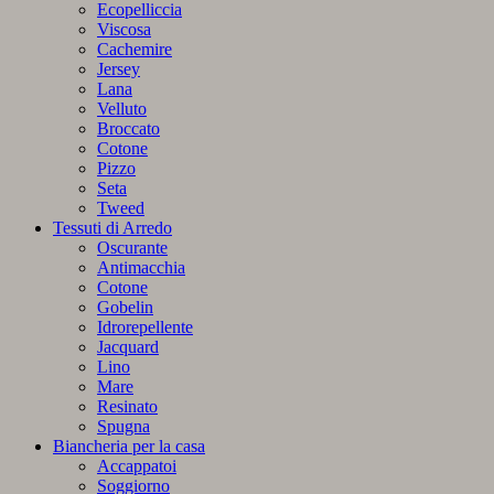
Ecopelliccia
Viscosa
Cachemire
Jersey
Lana
Velluto
Broccato
Cotone
Pizzo
Seta
Tweed
Tessuti di Arredo
Oscurante
Antimacchia
Cotone
Gobelin
Idrorepellente
Jacquard
Lino
Mare
Resinato
Spugna
Biancheria per la casa
Accappatoi
Soggiorno