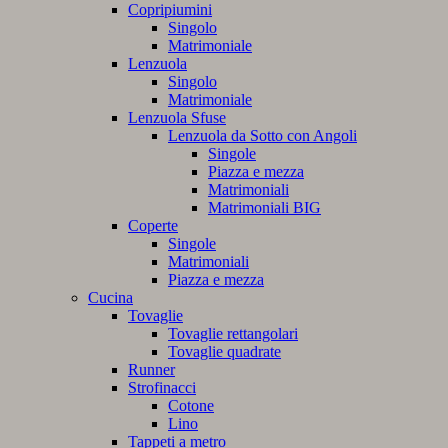
Copripiumini
Singolo
Matrimoniale
Lenzuola
Singolo
Matrimoniale
Lenzuola Sfuse
Lenzuola da Sotto con Angoli
Singole
Piazza e mezza
Matrimoniali
Matrimoniali BIG
Coperte
Singole
Matrimoniali
Piazza e mezza
Cucina
Tovaglie
Tovaglie rettangolari
Tovaglie quadrate
Runner
Strofinacci
Cotone
Lino
Tappeti a metro