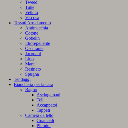
Tweed
Tulle
Velluto
Viscosa
Tessuti Arredamento
Antimacchia
Cotone
Gobelin
Idrorepellente
Oscurante
Jacquard
Lino
Mare
Resinato
Spugna
Tendaggi
Biancheria per la casa
Bagno
Asciugamani
Teli
Accappatoi
Tappeti
Camera da letto
Guanciali
Piumini