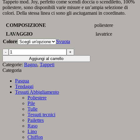
Tappeto mod. Joy, perfetto come scendi doccia o scendiletto, 100%
poliestere, sono disponibili varie misure e un’ampia selezione di
colori. Della stessa linea ci sono gli asciugamani in coordinato.
COMPOSIZIONE
poliestere
LAVAGGIO
lavatrice
Colore
Svuota
Tappeto
tinta
Aggiungi al carrello
unita
Categorie:
Bagno
,
Tappeti
mod.
Categoria
Joy
misura
Pasqua
50x80
Tendaggi
cm.
Tessuti Abbigliamento
quantità
Poliestere
Pile
Tulle
Tessuti tecnici
Pailettes
Raso
Lino
Chiffon