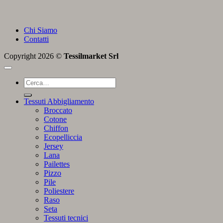
Chi Siamo
Contatti
Copyright 2026 ©
Tessilmarket Srl
Cerca:
Tessuti Abbigliamento
Broccato
Cotone
Chiffon
Ecopelliccia
Jersey
Lana
Pailettes
Pizzo
Pile
Poliestere
Raso
Seta
Tessuti tecnici