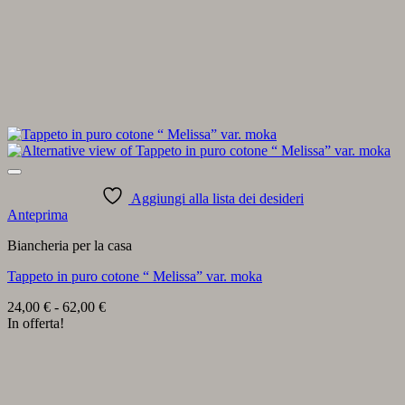
Aggiungi alla lista dei desideri
Anteprima
Biancheria per la casa
Tappeto in puro cotone “ Melissa” var. moka
Fascia
24,00
€
-
62,00
€
di
In offerta!
prezzo:
da
24,00 €
a
62,00 €