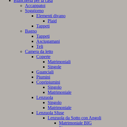
Biancheria per la casa
Accappatoi
Soggiorno
Elementi divano
Plaid
Tappeti
Bagno
Tappeti
Asciugamani
Teli
Camera da letto
Coperte
Matrimoniali
Singole
Guanciali
Piumini
Copripiumini
Singolo
Matrimoniale
Lenzuola
Singolo
Matrimoniale
Lenzuola Sfuse
Lenzuola da Sotto con Angoli
Matrimoniale BIG