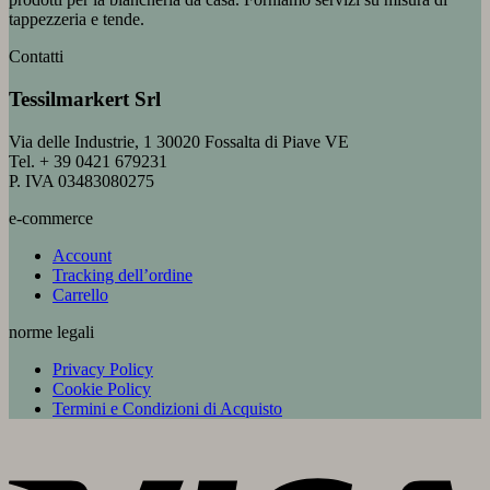
tappezzeria e tende.
Contatti
Tessilmarkert Srl
Via delle Industrie, 1 30020 Fossalta di Piave VE
Tel. + 39 0421 679231
P. IVA 03483080275
e-commerce
Account
Tracking dell’ordine
Carrello
norme legali
Privacy Policy
Cookie Policy
Termini e Condizioni di Acquisto
V