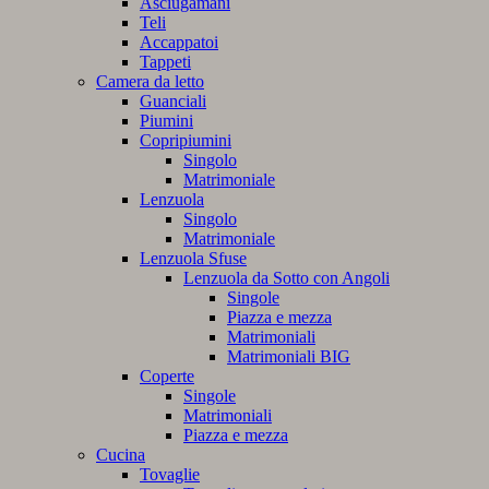
Asciugamani
Teli
Accappatoi
Tappeti
Camera da letto
Guanciali
Piumini
Copripiumini
Singolo
Matrimoniale
Lenzuola
Singolo
Matrimoniale
Lenzuola Sfuse
Lenzuola da Sotto con Angoli
Singole
Piazza e mezza
Matrimoniali
Matrimoniali BIG
Coperte
Singole
Matrimoniali
Piazza e mezza
Cucina
Tovaglie