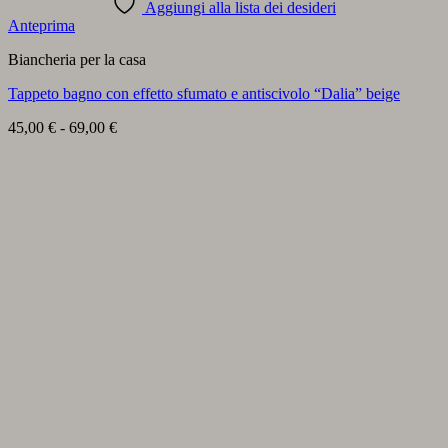
Aggiungi alla lista dei desideri
Anteprima
Biancheria per la casa
Tappeto bagno con effetto sfumato e antiscivolo “Dalia” beige
Fascia
45,00
€
-
69,00
€
di
prezzo:
da
45,00 €
a
69,00 €