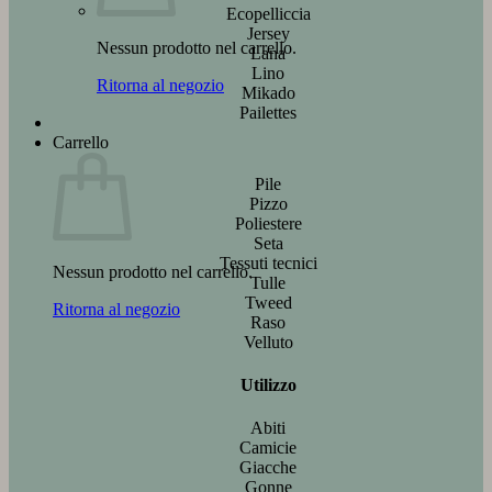
Ecopelliccia
Jersey
Nessun prodotto nel carrello.
Lana
Lino
Ritorna al negozio
Mikado
Pailettes
Carrello
Pile
Pizzo
Poliestere
Seta
Tessuti tecnici
Nessun prodotto nel carrello.
Tulle
Tweed
Ritorna al negozio
Raso
Velluto
Utilizzo
Abiti
Camicie
Giacche
Gonne