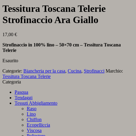
Tessitura Toscana Telerie
Strofinaccio Ara Giallo
17,00
€
Strofinaccio in 100% lino – 50×70 cm – Tessitura Toscana
Telerie
Esaurito
Categorie:
Biancheria per la casa
,
Cucina
,
Strofinacci
Marchio:
Tessitura Toscana Telerie
Categoria
Pasqua
Tendaggi
Tessuti Abbigliamento
Raso
Lino
Chiffon
Ecopelliccia
Viscosa
Poliestere