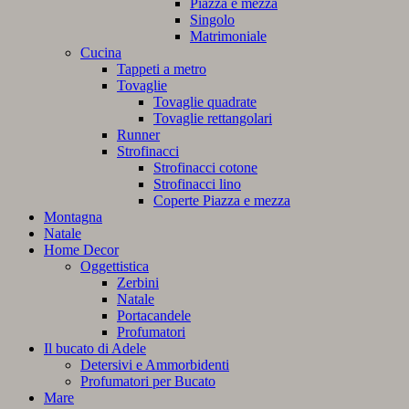
Piazza e mezza
Singolo
Matrimoniale
Cucina
Tappeti a metro
Tovaglie
Tovaglie quadrate
Tovaglie rettangolari
Runner
Strofinacci
Strofinacci cotone
Strofinacci lino
Coperte Piazza e mezza
Montagna
Natale
Home Decor
Oggettistica
Zerbini
Natale
Portacandele
Profumatori
Il bucato di Adele
Detersivi e Ammorbidenti
Profumatori per Bucato
Mare