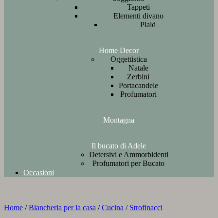
Tappeti
Elementi divano
Plaid
Home Decor
Oggettistica
Natale
Zerbini
Portacandele
Profumatori
Montagna
Il bucato di Adele
Detersivi e Ammorbidenti
Profumatori per Bucato
Occasioni
Home
/
Biancheria per la casa
/
Cucina
/
Strofinacci