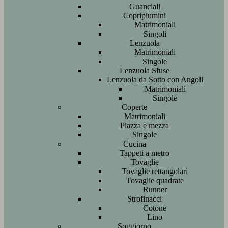
Guanciali
Copripiumini
Matrimoniali
Singoli
Lenzuola
Matrimoniali
Singole
Lenzuola Sfuse
Lenzuola da Sotto con Angoli
Matrimoniali
Singole
Coperte
Matrimoniali
Piazza e mezza
Singole
Cucina
Tappeti a metro
Tovaglie
Tovaglie rettangolari
Tovaglie quadrate
Runner
Strofinacci
Cotone
Lino
Soggiorno