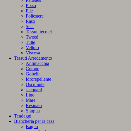
Pailettes
Pizzo
Pile
Poliestere
Raso
Seta
Tessuti tecnici
Tweed
Tulle
Velluto
Viscosa
Tessuti Arredamento
Antimacchia
Cotone
Gobelin
Idrorepellente
Oscurante
Jacquard
Lino
Mare
Resinato
Spugna
Tendaggi
Biancheria per la casa
Bagno