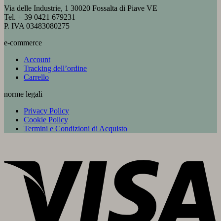
Via delle Industrie, 1 30020 Fossalta di Piave VE
Tel. + 39 0421 679231
P. IVA 03483080275
e-commerce
Account
Tracking dell’ordine
Carrello
norme legali
Privacy Policy
Cookie Policy
Termini e Condizioni di Acquisto
V