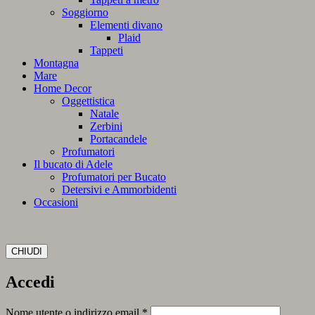
Soggiorno
Elementi divano
Plaid
Tappeti
Montagna
Mare
Home Decor
Oggettistica
Natale
Zerbini
Portacandele
Profumatori
Il bucato di Adele
Profumatori per Bucato
Detersivi e Ammorbidenti
Occasioni
CHIUDI
Accedi
Richiesto
Nome utente o indirizzo email
*