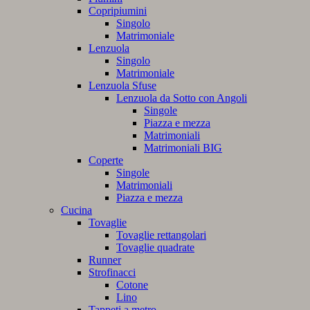
Copripiumini
Singolo
Matrimoniale
Lenzuola
Singolo
Matrimoniale
Lenzuola Sfuse
Lenzuola da Sotto con Angoli
Singole
Piazza e mezza
Matrimoniali
Matrimoniali BIG
Coperte
Singole
Matrimoniali
Piazza e mezza
Cucina
Tovaglie
Tovaglie rettangolari
Tovaglie quadrate
Runner
Strofinacci
Cotone
Lino
Tappeti a metro