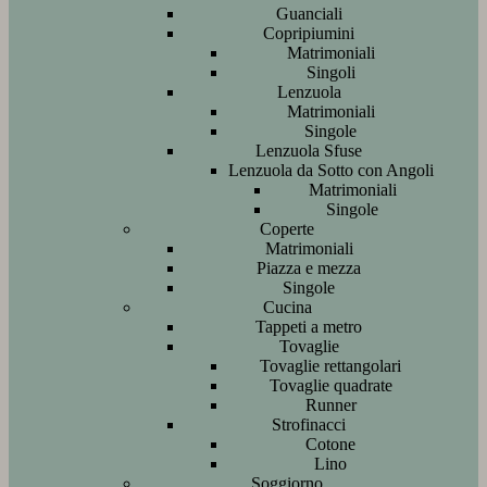
Guanciali
Copripiumini
Matrimoniali
Singoli
Lenzuola
Matrimoniali
Singole
Lenzuola Sfuse
Lenzuola da Sotto con Angoli
Matrimoniali
Singole
Coperte
Matrimoniali
Piazza e mezza
Singole
Cucina
Tappeti a metro
Tovaglie
Tovaglie rettangolari
Tovaglie quadrate
Runner
Strofinacci
Cotone
Lino
Soggiorno