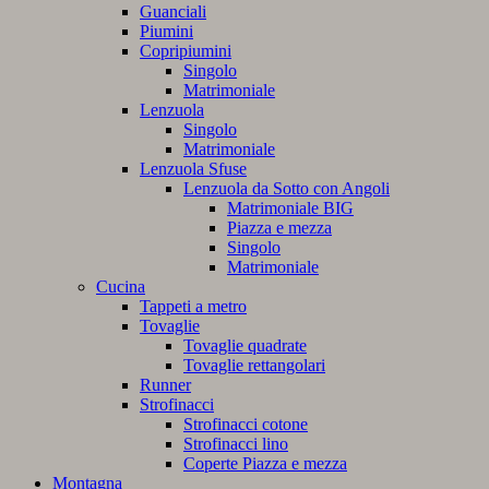
Guanciali
Piumini
Copripiumini
Singolo
Matrimoniale
Lenzuola
Singolo
Matrimoniale
Lenzuola Sfuse
Lenzuola da Sotto con Angoli
Matrimoniale BIG
Piazza e mezza
Singolo
Matrimoniale
Cucina
Tappeti a metro
Tovaglie
Tovaglie quadrate
Tovaglie rettangolari
Runner
Strofinacci
Strofinacci cotone
Strofinacci lino
Coperte Piazza e mezza
Montagna