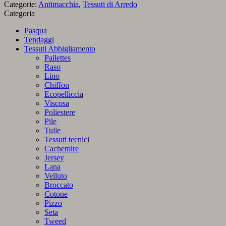
facile
Categorie:
Antimacchia
,
Tessuti di Arredo
con
Categoria
stampa
digitale
Pasqua
Fiori
Tendaggi
da
Tessuti Abbigliamento
Giardino
Pailettes
quantità
Raso
Lino
Chiffon
Ecopelliccia
Viscosa
Poliestere
Pile
Tulle
Tessuti tecnici
Cachemire
Jersey
Lana
Velluto
Broccato
Cotone
Pizzo
Seta
Tweed