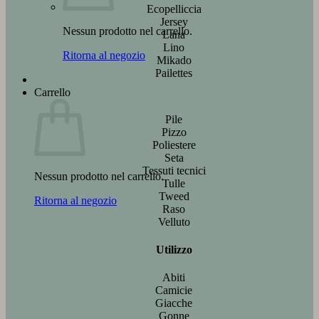
Ecopelliccia
Jersey
Nessun prodotto nel carrello.
Lana
Lino
Ritorna al negozio
Mikado
Pailettes
Carrello
Pile
Pizzo
Poliestere
Seta
Tessuti tecnici
Nessun prodotto nel carrello.
Tulle
Tweed
Ritorna al negozio
Raso
Velluto
Utilizzo
Abiti
Camicie
Giacche
Gonne