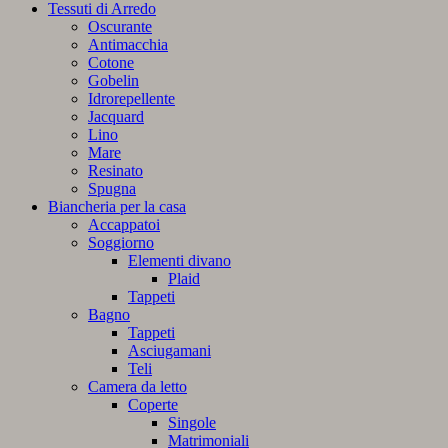
Tessuti di Arredo
Oscurante
Antimacchia
Cotone
Gobelin
Idrorepellente
Jacquard
Lino
Mare
Resinato
Spugna
Biancheria per la casa
Accappatoi
Soggiorno
Elementi divano
Plaid
Tappeti
Bagno
Tappeti
Asciugamani
Teli
Camera da letto
Coperte
Singole
Matrimoniali