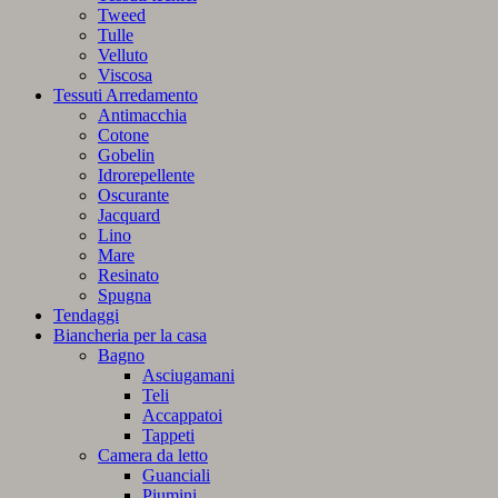
Tweed
Tulle
Velluto
Viscosa
Tessuti Arredamento
Antimacchia
Cotone
Gobelin
Idrorepellente
Oscurante
Jacquard
Lino
Mare
Resinato
Spugna
Tendaggi
Biancheria per la casa
Bagno
Asciugamani
Teli
Accappatoi
Tappeti
Camera da letto
Guanciali
Piumini