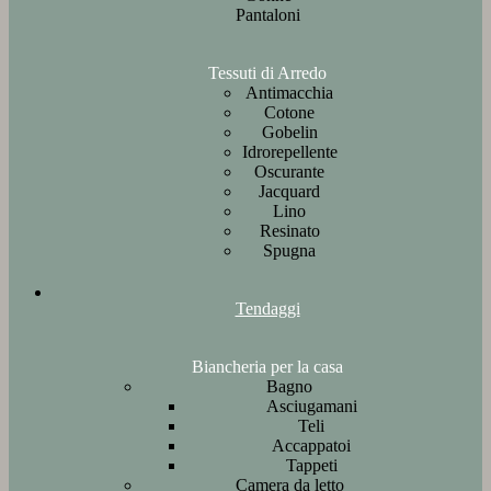
Pantaloni
Tessuti di Arredo
Antimacchia
Cotone
Gobelin
Idrorepellente
Oscurante
Jacquard
Lino
Resinato
Spugna
Tendaggi
Biancheria per la casa
Bagno
Asciugamani
Teli
Accappatoi
Tappeti
Camera da letto