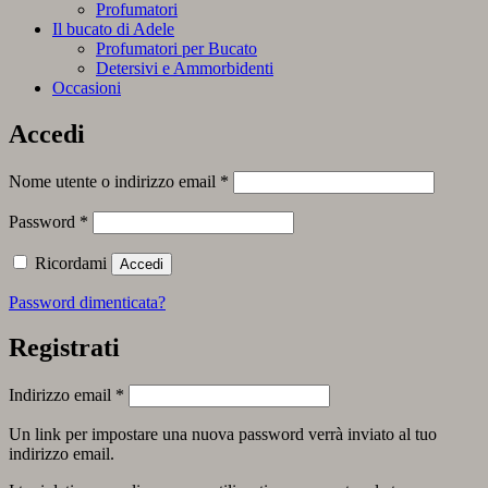
Profumatori
Il bucato di Adele
Profumatori per Bucato
Detersivi e Ammorbidenti
Occasioni
Accedi
Richiesto
Nome utente o indirizzo email
*
Richiesto
Password
*
Ricordami
Accedi
Password dimenticata?
Registrati
Richiesto
Indirizzo email
*
Un link per impostare una nuova password verrà inviato al tuo
indirizzo email.