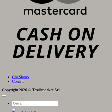
C
D
Chi Siamo
Contatti
Copyright 2026 ©
Tessilmarket Srl
Cerca: