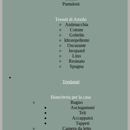
Pantaloni
Tessuti di Arredo
Antimacchia
Cotone
Gobelin
Idrorepellente
Oscurante
Jacquard
Lino
Resinato
Spugna
Tendaggi
Biancheria per la casa
Bagno
Asciugamani
Teli
Accappatoi
Tappeti
Camera da letto