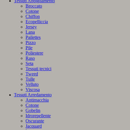
Tessuti Abbigliamento
Broccato
Cotone
Chiffon
Ecopelliccia
Jersey
Lana
Pailettes
Pizzo
Pile
Poliestere
Raso
Seta
Tessuti tecnici
Tweed
Tulle
Velluto
Viscosa
Tessuti Arredamento
Antimacchia
Cotone
Gobelin
Idrorepellente
Oscurante
Jacquard