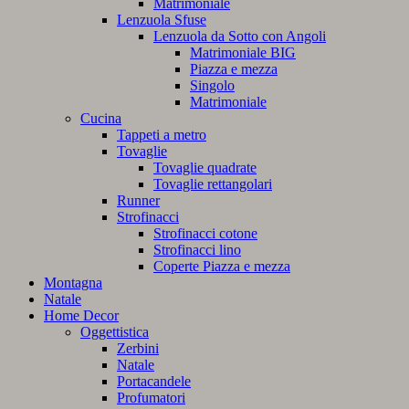
Matrimoniale
Lenzuola Sfuse
Lenzuola da Sotto con Angoli
Matrimoniale BIG
Piazza e mezza
Singolo
Matrimoniale
Cucina
Tappeti a metro
Tovaglie
Tovaglie quadrate
Tovaglie rettangolari
Runner
Strofinacci
Strofinacci cotone
Strofinacci lino
Coperte Piazza e mezza
Montagna
Natale
Home Decor
Oggettistica
Zerbini
Natale
Portacandele
Profumatori