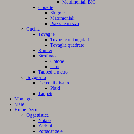
Matrimoniali BIG
Coperte
Singole
Matrimoniali
Piazza e mezza
Cucina
Tovaglie
Tovaglie rettangolari
Tovaglie quadrate
Runner
Strofinacci
Cotone
Lino
Tappeti a metro
Soggiorno
Elementi divano
Plaid
Tappeti
Montagna
Mare
Home Decor
Oggettistica
Natale
Zerbini
Portacandele