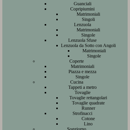
Guanciali
Copripiumini
Matrimoniali
Singoli
Lenzuola
Matrimoniali
Singole
Lenzuola Sfuse
Lenzuola da Sotto con Angoli
Matrimoniali
Singole
Coperte
Matrimoniali
Piazza e mezza
Singole
Cucina
Tappeti a metro
Tovaglie
Tovaglie rettangolari
Tovaglie quadrate
Runner
Strofinacci
Cotone
Lino
Soggiorno