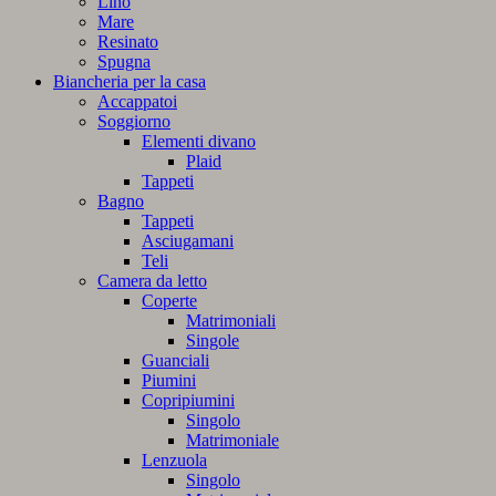
Lino
Mare
Resinato
Spugna
Biancheria per la casa
Accappatoi
Soggiorno
Elementi divano
Plaid
Tappeti
Bagno
Tappeti
Asciugamani
Teli
Camera da letto
Coperte
Matrimoniali
Singole
Guanciali
Piumini
Copripiumini
Singolo
Matrimoniale
Lenzuola
Singolo