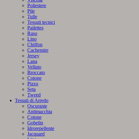
Poliestere
Pile
Tulle
Tessuti tecnici
Pailettes
Raso
Lino
Chiffon
Cachemire
Jersey
Lana
Velluto
Broccato
Cotone
Pizzo
Seta
Tweed
Tessuti di Arredo
Oscurante
Antimacchia
Cotone
Gobelin
Idrorepellente
Jacquard