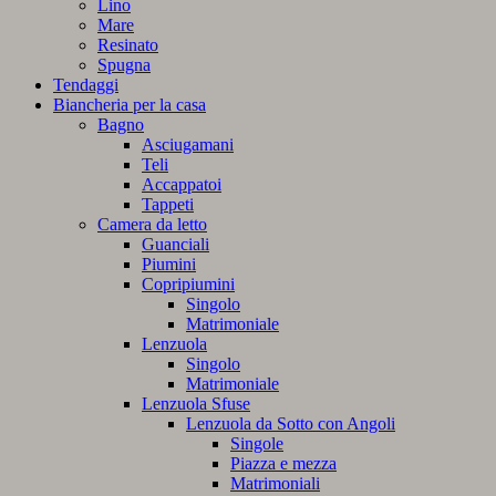
Lino
Mare
Resinato
Spugna
Tendaggi
Biancheria per la casa
Bagno
Asciugamani
Teli
Accappatoi
Tappeti
Camera da letto
Guanciali
Piumini
Copripiumini
Singolo
Matrimoniale
Lenzuola
Singolo
Matrimoniale
Lenzuola Sfuse
Lenzuola da Sotto con Angoli
Singole
Piazza e mezza
Matrimoniali