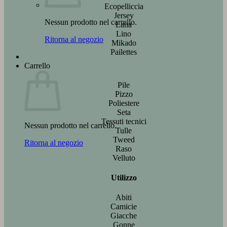
Ecopelliccia
Jersey
Nessun prodotto nel carrello.
Lana
Lino
Ritorna al negozio
Mikado
Pailettes
Carrello
Pile
Pizzo
Poliestere
Seta
Tessuti tecnici
Nessun prodotto nel carrello.
Tulle
Tweed
Ritorna al negozio
Raso
Velluto
Utilizzo
Abiti
Camicie
Giacche
Gonne