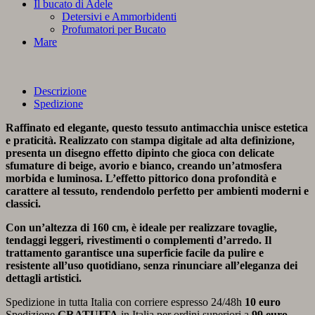
Il bucato di Adele
Detersivi e Ammorbidenti
Profumatori per Bucato
Mare
Descrizione
Spedizione
Raffinato ed elegante, questo tessuto antimacchia unisce estetica
e praticità. Realizzato con stampa digitale ad alta definizione,
presenta un disegno effetto dipinto che gioca con delicate
sfumature di beige, avorio e bianco, creando un’atmosfera
morbida e luminosa. L’effetto pittorico dona profondità e
carattere al tessuto, rendendolo perfetto per ambienti moderni e
classici.
Con un’altezza di 160 cm, è ideale per realizzare tovaglie,
tendaggi leggeri, rivestimenti o complementi d’arredo. Il
trattamento garantisce una superficie facile da pulire e
resistente all’uso quotidiano, senza rinunciare all’eleganza dei
dettagli artistici.
Spedizione in tutta Italia con corriere espresso 24/48h
10 euro
Spedizione
GRATUITA
in Italia per ordini superiori a
99 euro