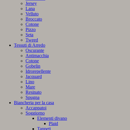
Jersey
Lana
Velluto
Broccato
Cotone
Pizzo
Seta
Tweed
Tessuti di Arredo
Oscurante
Antimacchia
Cotone
Gobelin
Idrorepellente
Jacquard
Lino
Mare
Resinato
Spugna
Biancheria per la casa
Accappatoi
Soggiorno
Elementi divano
Plaid
Tappeti