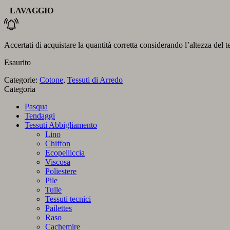
LAVAGGIO
Accertati di acquistare la quantità corretta considerando l’altezza del t
Esaurito
Categorie:
Cotone
,
Tessuti di Arredo
Categoria
Pasqua
Tendaggi
Tessuti Abbigliamento
Lino
Chiffon
Ecopelliccia
Viscosa
Poliestere
Pile
Tulle
Tessuti tecnici
Pailettes
Raso
Cachemire