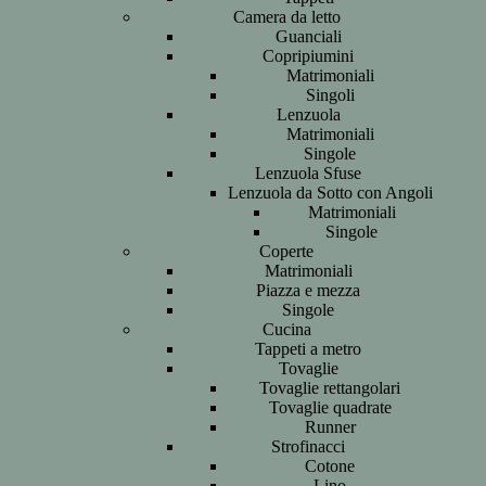
Camera da letto
Guanciali
Copripiumini
Matrimoniali
Singoli
Lenzuola
Matrimoniali
Singole
Lenzuola Sfuse
Lenzuola da Sotto con Angoli
Matrimoniali
Singole
Coperte
Matrimoniali
Piazza e mezza
Singole
Cucina
Tappeti a metro
Tovaglie
Tovaglie rettangolari
Tovaglie quadrate
Runner
Strofinacci
Cotone
Lino