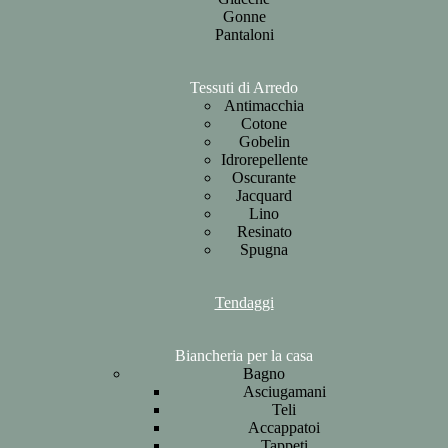
Gonne
Pantaloni
Tessuti di Arredo
Antimacchia
Cotone
Gobelin
Idrorepellente
Oscurante
Jacquard
Lino
Resinato
Spugna
Tendaggi
Biancheria per la casa
Bagno
Asciugamani
Teli
Accappatoi
Tappeti