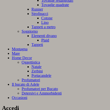
Tovaglie rettangolari
Tovaglie quadrate
Runner
Strofinacci
Cotone
Lino
Tappeti a metro
Soggiorno
Elementi divano
Plaid
Tappeti
Montagna
Mare
Home Decor
Oggettistica
Natale
Zerbini
Portacandele
Profumatori
Il bucato di Adele
Profumatori per Bucato
Detersivi e Ammorbidenti
Occasioni
Accedi