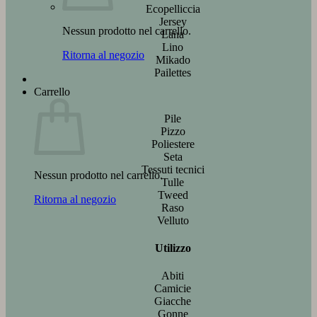
Ecopelliccia
Jersey
Nessun prodotto nel carrello.
Lana
Lino
Ritorna al negozio
Mikado
Pailettes
Carrello
Pile
Pizzo
Poliestere
Seta
Tessuti tecnici
Nessun prodotto nel carrello.
Tulle
Tweed
Ritorna al negozio
Raso
Velluto
Utilizzo
Abiti
Camicie
Giacche
Gonne