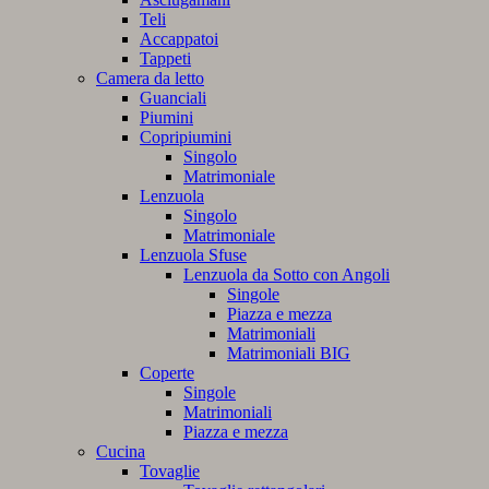
Teli
Accappatoi
Tappeti
Camera da letto
Guanciali
Piumini
Copripiumini
Singolo
Matrimoniale
Lenzuola
Singolo
Matrimoniale
Lenzuola Sfuse
Lenzuola da Sotto con Angoli
Singole
Piazza e mezza
Matrimoniali
Matrimoniali BIG
Coperte
Singole
Matrimoniali
Piazza e mezza
Cucina
Tovaglie