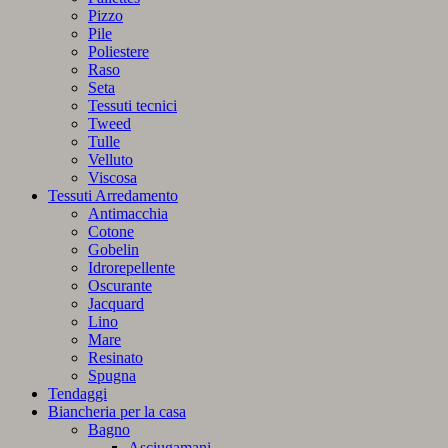
Pizzo
Pile
Poliestere
Raso
Seta
Tessuti tecnici
Tweed
Tulle
Velluto
Viscosa
Tessuti Arredamento
Antimacchia
Cotone
Gobelin
Idrorepellente
Oscurante
Jacquard
Lino
Mare
Resinato
Spugna
Tendaggi
Biancheria per la casa
Bagno
Asciugamani