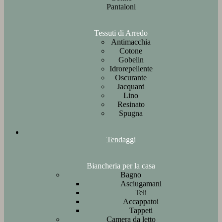
Pantaloni
Tessuti di Arredo
Antimacchia
Cotone
Gobelin
Idrorepellente
Oscurante
Jacquard
Lino
Resinato
Spugna
Tendaggi
Biancheria per la casa
Bagno
Asciugamani
Teli
Accappatoi
Tappeti
Camera da letto