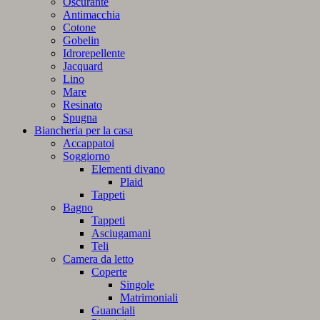
Oscurante
Antimacchia
Cotone
Gobelin
Idrorepellente
Jacquard
Lino
Mare
Resinato
Spugna
Biancheria per la casa
Accappatoi
Soggiorno
Elementi divano
Plaid
Tappeti
Bagno
Tappeti
Asciugamani
Teli
Camera da letto
Coperte
Singole
Matrimoniali
Guanciali