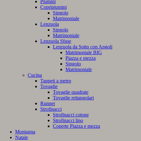
Piumini
Copripiumini
Singolo
Matrimoniale
Lenzuola
Singolo
Matrimoniale
Lenzuola Sfuse
Lenzuola da Sotto con Angoli
Matrimoniale BIG
Piazza e mezza
Singolo
Matrimoniale
Cucina
Tappeti a metro
Tovaglie
Tovaglie quadrate
Tovaglie rettangolari
Runner
Strofinacci
Strofinacci cotone
Strofinacci lino
Coperte Piazza e mezza
Montagna
Natale