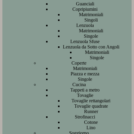
Guanciali
Copripiumini
Matrimoniali
Singoli
Lenzuola
Matrimoniali
Singole
Lenzuola Sfuse
Lenzuola da Sotto con Angoli
Matrimoniali
Singole
Coperte
Matrimoniali
Piazza e mezza
Singole
Cucina
Tappeti a metro
Tovaglie
Tovaglie rettangolari
Tovaglie quadrate
Runner
Strofinacci
Cotone
Lino
Soggiorno