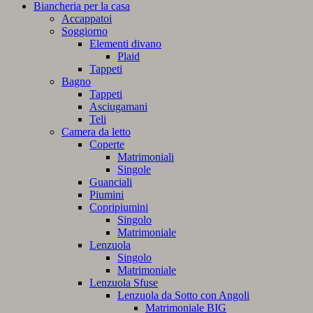
Biancheria per la casa
Accappatoi
Soggiorno
Elementi divano
Plaid
Tappeti
Bagno
Tappeti
Asciugamani
Teli
Camera da letto
Coperte
Matrimoniali
Singole
Guanciali
Piumini
Copripiumini
Singolo
Matrimoniale
Lenzuola
Singolo
Matrimoniale
Lenzuola Sfuse
Lenzuola da Sotto con Angoli
Matrimoniale BIG