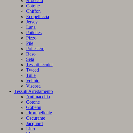
Broccato
Cotone
Chiffon
Ecopelliccia
Jersey
Lana
Pailettes
Pizzo
Pile
Poliestere
Raso
Seta
Tessuti tecnici
Tweed
Tulle
Velluto
Viscosa
Tessuti Arredamento
Antimacchia
Cotone
Gobelin
Idrorepellente
Oscurante
Jacquard
Lino