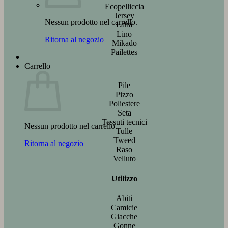
Ecopelliccia
Jersey
Nessun prodotto nel carrello.
Lana
Lino
Ritorna al negozio
Mikado
Pailettes
Carrello
Pile
Pizzo
Poliestere
Seta
Tessuti tecnici
Nessun prodotto nel carrello.
Tulle
Tweed
Ritorna al negozio
Raso
Velluto
Utilizzo
Abiti
Camicie
Giacche
Gonne