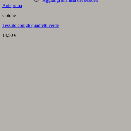
Aggiungi alla lista dei desideri
Anteprima
Cotone
Tessuto conigli quadretti verde
14,50
€