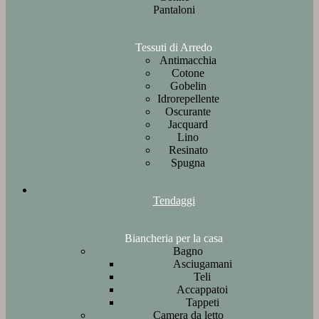
Pantaloni
Tessuti di Arredo
Antimacchia
Cotone
Gobelin
Idrorepellente
Oscurante
Jacquard
Lino
Resinato
Spugna
Tendaggi
Biancheria per la casa
Bagno
Asciugamani
Teli
Accappatoi
Tappeti
Camera da letto