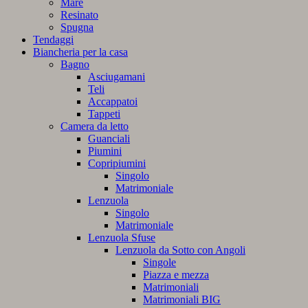
Mare
Resinato
Spugna
Tendaggi
Biancheria per la casa
Bagno
Asciugamani
Teli
Accappatoi
Tappeti
Camera da letto
Guanciali
Piumini
Copripiumini
Singolo
Matrimoniale
Lenzuola
Singolo
Matrimoniale
Lenzuola Sfuse
Lenzuola da Sotto con Angoli
Singole
Piazza e mezza
Matrimoniali
Matrimoniali BIG