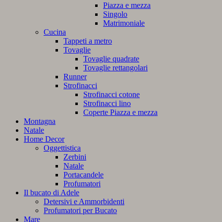
Piazza e mezza
Singolo
Matrimoniale
Cucina
Tappeti a metro
Tovaglie
Tovaglie quadrate
Tovaglie rettangolari
Runner
Strofinacci
Strofinacci cotone
Strofinacci lino
Coperte Piazza e mezza
Montagna
Natale
Home Decor
Oggettistica
Zerbini
Natale
Portacandele
Profumatori
Il bucato di Adele
Detersivi e Ammorbidenti
Profumatori per Bucato
Mare