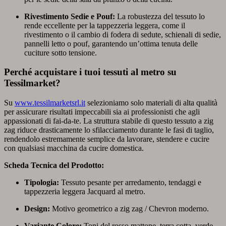
Rivestimento Sedie e Pouf:
La robustezza del tessuto lo
rende eccellente per la tappezzeria leggera, come il
rivestimento o il cambio di fodera di sedute, schienali di sedie,
pannelli letto o pouf, garantendo un’ottima tenuta delle
cuciture sotto tensione.
Perché acquistare i tuoi tessuti al metro su
Tessilmarket?
Su
www.tessilmarketsrl.it
selezioniamo solo materiali di alta qualità
per assicurare risultati impeccabili sia ai professionisti che agli
appassionati di fai-da-te. La struttura stabile di questo tessuto a zig
zag riduce drasticamente lo sfilacciamento durante le fasi di taglio,
rendendolo estremamente semplice da lavorare, stendere e cucire
con qualsiasi macchina da cucire domestica.
Scheda Tecnica del Prodotto:
Tipologia:
Tessuto pesante per arredamento, tendaggi e
tappezzeria leggera Jacquard al metro.
Design:
Motivo geometrico a zig zag / Chevron moderno.
Variante Colore:
Toni del rosso mattone, terra cotta, verde