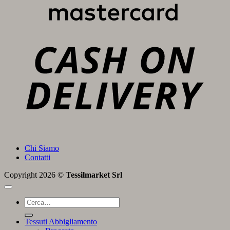
C
D
Chi Siamo
Contatti
Copyright 2026 ©
Tessilmarket Srl
Cerca:
Tessuti Abbigliamento