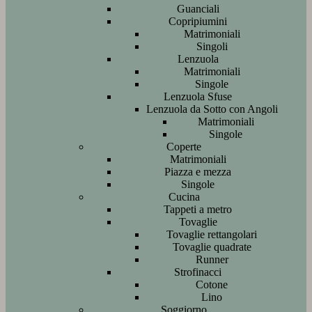
Guanciali
Copripiumini
Matrimoniali
Singoli
Lenzuola
Matrimoniali
Singole
Lenzuola Sfuse
Lenzuola da Sotto con Angoli
Matrimoniali
Singole
Coperte
Matrimoniali
Piazza e mezza
Singole
Cucina
Tappeti a metro
Tovaglie
Tovaglie rettangolari
Tovaglie quadrate
Runner
Strofinacci
Cotone
Lino
Soggiorno