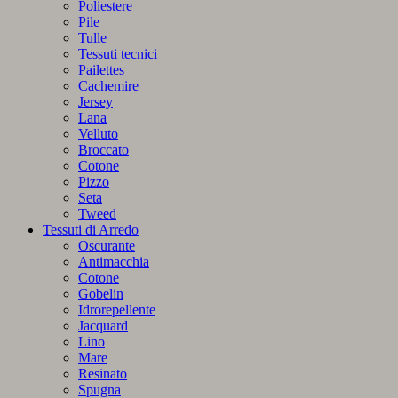
quantità
Poliestere
Pile
Tulle
Tessuti tecnici
Pailettes
Cachemire
Jersey
Lana
Velluto
Broccato
Cotone
Pizzo
Seta
Tweed
Tessuti di Arredo
Oscurante
Antimacchia
Cotone
Gobelin
Idrorepellente
Jacquard
Lino
Mare
Resinato
Spugna