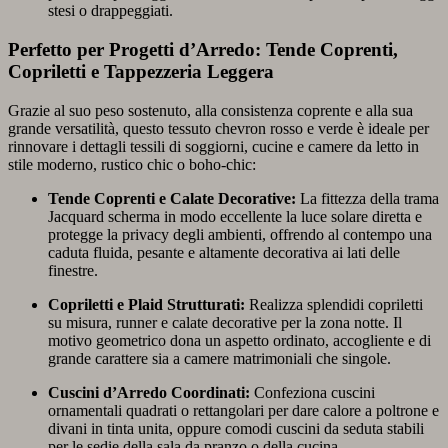
stesi o drappeggiati.
Perfetto per Progetti d’Arredo: Tende Coprenti,
Copriletti e Tappezzeria Leggera
Grazie al suo peso sostenuto, alla consistenza coprente e alla sua
grande versatilità, questo tessuto chevron rosso e verde è ideale per
rinnovare i dettagli tessili di soggiorni, cucine e camere da letto in
stile moderno, rustico chic o boho-chic:
Tende Coprenti e Calate Decorative:
La fittezza della trama
Jacquard scherma in modo eccellente la luce solare diretta e
protegge la privacy degli ambienti, offrendo al contempo una
caduta fluida, pesante e altamente decorativa ai lati delle
finestre.
Copriletti e Plaid Strutturati:
Realizza splendidi copriletti
su misura, runner e calate decorative per la zona notte. Il
motivo geometrico dona un aspetto ordinato, accogliente e di
grande carattere sia a camere matrimoniali che singole.
Cuscini d’Arredo Coordinati:
Confeziona cuscini
ornamentali quadrati o rettangolari per dare calore a poltrone e
divani in tinta unita, oppure comodi cuscini da seduta stabili
per le sedie della sala da pranzo o della cucina.