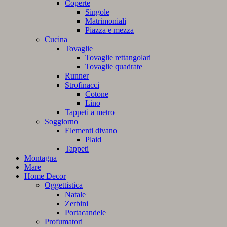
Coperte
Singole
Matrimoniali
Piazza e mezza
Cucina
Tovaglie
Tovaglie rettangolari
Tovaglie quadrate
Runner
Strofinacci
Cotone
Lino
Tappeti a metro
Soggiorno
Elementi divano
Plaid
Tappeti
Montagna
Mare
Home Decor
Oggettistica
Natale
Zerbini
Portacandele
Profumatori