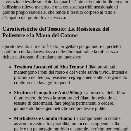
lavorazione tessile su telaio Jacquard. L’intreccio tinto in filo crea un
bellissimo rilievo materico e una consistenza tridimensionale di
grande pregio sartoriale, che rende il tessuto corposo al tatto e
d’impatto dal punto di vista visivo.
Caratteristiche del Tessuto: La Resistenza del
Poliestere e la Mano del Cotone
Questo tessuto al metro è stato progettato per garantire il perfetto
equilibrio tra la piacevolezza delle fibre naturali e la robustezza
richiesta ai tessuti d’arredamento intensivo:
Tessitura Jacquard ad Alta Tenuta:
I filati pre-tintati
mantengono i toni del rosso e del verde salvia vividi, intensi e
profondi nel tempo, resistendo egregiamente allo sfregamento
continuo e ai lavaggi frequenti.
Struttura Compatta e Anti-Pilling:
La presenza della fibra
di poliestere rinforza la struttura del filato, impedendo al
tessuto di deformarsi, fare pieghe permanenti o cedere,
garantendo linee geometriche sempre tese e pulite.
Morbidezza e Caduta Fluida:
La componente in cotone
assicura massima traspirabilità, un tocco accogliente sulla
pelle e un panneggio morbido e naturale, perfetto per tendaggi