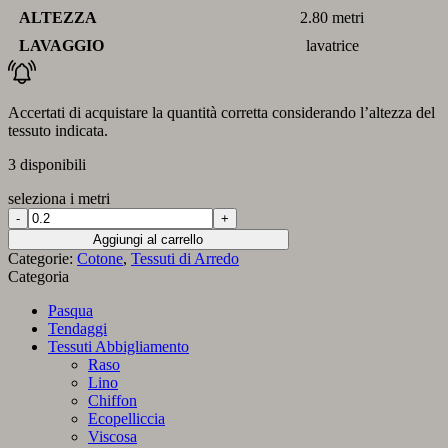
ALTEZZA
2.80 metri
LAVAGGIO
lavatrice
Accertati di acquistare la quantità corretta considerando l’altezza del
tessuto indicata.
3 disponibili
seleziona i metri
Tessuto
misto
Aggiungi al carrello
cotone
Categorie:
Cotone
,
Tessuti di Arredo
con
Categoria
motivo
geometrico
Pasqua
a
Tendaggi
zig
Tessuti Abbigliamento
zag
Raso
nei
Lino
toni
Chiffon
del
Ecopelliccia
rosso
Viscosa