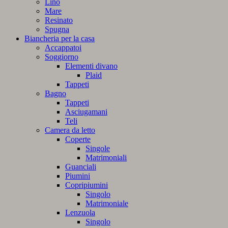
Lino
Mare
Resinato
Spugna
Biancheria per la casa
Accappatoi
Soggiorno
Elementi divano
Plaid
Tappeti
Bagno
Tappeti
Asciugamani
Teli
Camera da letto
Coperte
Singole
Matrimoniali
Guanciali
Piumini
Copripiumini
Singolo
Matrimoniale
Lenzuola
Singolo