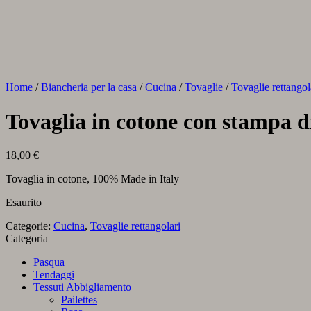
Home
/
Biancheria per la casa
/
Cucina
/
Tovaglie
/
Tovaglie rettangol
Tovaglia in cotone con stampa di
18,00
€
Tovaglia in cotone, 100% Made in Italy
Esaurito
Categorie:
Cucina
,
Tovaglie rettangolari
Categoria
Pasqua
Tendaggi
Tessuti Abbigliamento
Pailettes