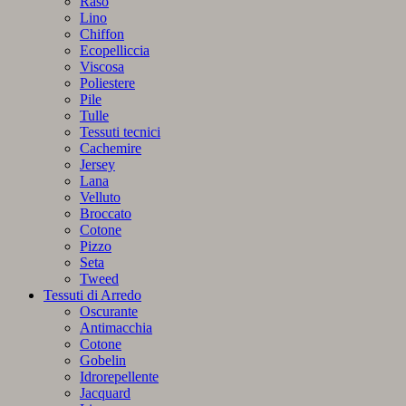
Raso
Lino
Chiffon
Ecopelliccia
Viscosa
Poliestere
Pile
Tulle
Tessuti tecnici
Cachemire
Jersey
Lana
Velluto
Broccato
Cotone
Pizzo
Seta
Tweed
Tessuti di Arredo
Oscurante
Antimacchia
Cotone
Gobelin
Idrorepellente
Jacquard