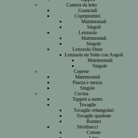
Camera da letto
Guanciali
Copripiumini
Matrimoniali
Singoli
Lenzuola
Matrimoniali
Singole
Lenzuola Sfuse
Lenzuola da Sotto con Angoli
Matrimoniali
Singole
Coperte
Matrimoniali
Piazza e mezza
Singole
Cucina
Tappeti a metro
Tovaglie
Tovaglie rettangolari
Tovaglie quadrate
Runner
Strofinacci
Cotone
Lino