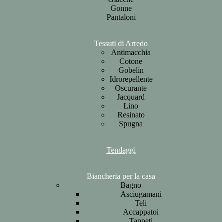
Gonne
Pantaloni
Tessuti di Arredo
Antimacchia
Cotone
Gobelin
Idrorepellente
Oscurante
Jacquard
Lino
Resinato
Spugna
Tendaggi
Biancheria per la casa
Bagno
Asciugamani
Teli
Accappatoi
Tappeti