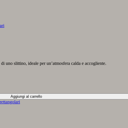
ari
di uno slittino, ideale per un’atmosfera calda e accogliente.
Aggiungi al carrello
rettangolari