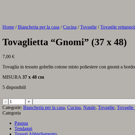
Home
/
Biancheria per la casa
/
Cucina
/
Tovaglie
/
Tovaglie rettangol
Tovaglietta “Gnomi” (37 x 48)
7,00
€
Tovaglia in tessuto gobelin cotone misto poliestere con gnomi a bordo 
MISURA
37 x 48 cm
5 disponibili
Tovaglietta
"Gnomi"
Categorie:
Biancheria per la casa
,
Cucina
,
Natale
,
Tovaglie
,
Tovaglie 
(37
Categoria
x
48)
Pasqua
quantità
Tendaggi
Tessuti Abbigliamento