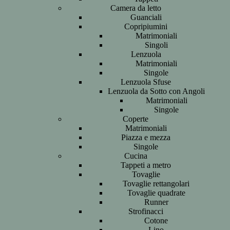
Camera da letto
Guanciali
Copripiumini
Matrimoniali
Singoli
Lenzuola
Matrimoniali
Singole
Lenzuola Sfuse
Lenzuola da Sotto con Angoli
Matrimoniali
Singole
Coperte
Matrimoniali
Piazza e mezza
Singole
Cucina
Tappeti a metro
Tovaglie
Tovaglie rettangolari
Tovaglie quadrate
Runner
Strofinacci
Cotone
Lino