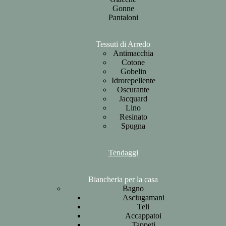
Gonne
Pantaloni
Tessuti di Arredo
Antimacchia
Cotone
Gobelin
Idrorepellente
Oscurante
Jacquard
Lino
Resinato
Spugna
Tendaggi
Biancheria per la casa
Bagno
Asciugamani
Teli
Accappatoi
Tappeti