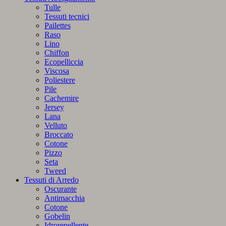
Tulle
Tessuti tecnici
Pailettes
Raso
Lino
Chiffon
Ecopelliccia
Viscosa
Poliestere
Pile
Cachemire
Jersey
Lana
Velluto
Broccato
Cotone
Pizzo
Seta
Tweed
Tessuti di Arredo
Oscurante
Antimacchia
Cotone
Gobelin
Idrorepellente