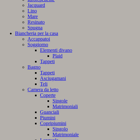
Jacquard
Lino
Mare
Resinato
Spugna
Biancheria per la casa
Accappatoi
Soggiorno
Elementi divano
Plaid
Tappeti
Bagno
Tappeti
Asciugamani
Teli
Camera da letto
Coperte
Singole
Matrimoniali
Guanciali
Piumini
Copripiumini
Singolo
Matrimoniale