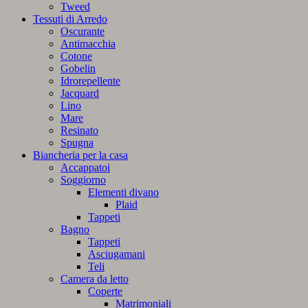
Tweed
Tessuti di Arredo
Oscurante
Antimacchia
Cotone
Gobelin
Idrorepellente
Jacquard
Lino
Mare
Resinato
Spugna
Biancheria per la casa
Accappatoi
Soggiorno
Elementi divano
Plaid
Tappeti
Bagno
Tappeti
Asciugamani
Teli
Camera da letto
Coperte
Matrimoniali