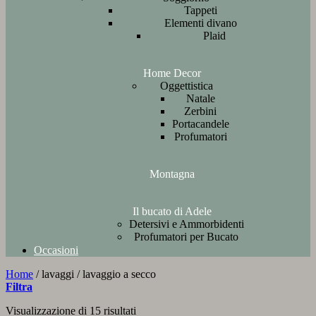
Tappeti
Elementi divano
Plaid
Home Decor
Oggettistica
Natale
Zerbini
Portacandele
Profumatori
Montagna
Il bucato di Adele
Detersivi e Ammorbidenti
Profumatori per Bucato
Occasioni
Home
/
lavaggi
/
lavaggio a secco
Filtra
Ordina
Visualizzazione di 15 risultati