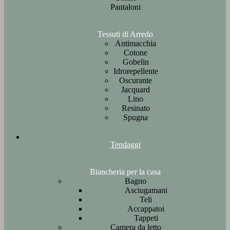
Pantaloni
Tessuti di Arredo
Antimacchia
Cotone
Gobelin
Idrorepellente
Oscurante
Jacquard
Lino
Resinato
Spugna
Tendaggi
Biancheria per la casa
Bagno
Asciugamani
Teli
Accappatoi
Tappeti
Camera da letto