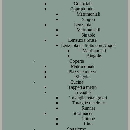
Guanciali
Copripiumini
Matrimoniali
Singoli
Lenzuola
Matrimoniali
Singole
Lenzuola Sfuse
Lenzuola da Sotto con Angoli
Matrimoniali
Singole
Coperte
Matrimoniali
Piazza e mezza
Singole
Cucina
Tappeti a metro
Tovaglie
Tovaglie rettangolari
Tovaglie quadrate
Runner
Strofinacci
Cotone
Lino
Soggiorno