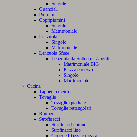
Singole
Guanciali
Piumini
Copripiumini
Singolo
Matrimoniale
Lenzuola
Singolo
Matrimoniale
Lenzuola Sfuse
Lenzuola da Sotto con Angoli
Matrimoniale BIG
Piazza e mezza
Singolo
Matrimoniale
Cucina
Tappeti a metro
Tovaglie
Tovaglie quadrate
Tovaglie rettangolari
Runner
Strofinacci
Strofinacci cotone
Strofinacci lino
Coperte Piazza e mezza