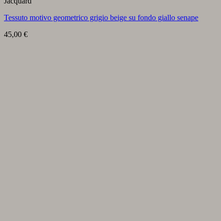
Jacquard
Tessuto motivo geometrico grigio beige su fondo giallo senape
45,00
€