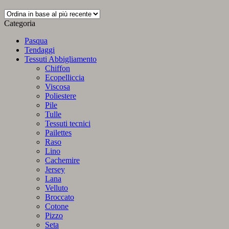
in
base
Categoria
al
più
Pasqua
recente
Tendaggi
Tessuti Abbigliamento
Chiffon
Ecopelliccia
Viscosa
Poliestere
Pile
Tulle
Tessuti tecnici
Pailettes
Raso
Lino
Cachemire
Jersey
Lana
Velluto
Broccato
Cotone
Pizzo
Seta