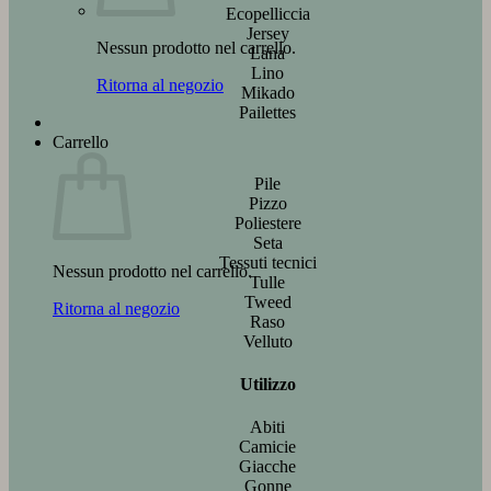
Ecopelliccia
Jersey
Nessun prodotto nel carrello.
Lana
Lino
Ritorna al negozio
Mikado
Pailettes
Carrello
Pile
Pizzo
Poliestere
Seta
Tessuti tecnici
Nessun prodotto nel carrello.
Tulle
Tweed
Ritorna al negozio
Raso
Velluto
Utilizzo
Abiti
Camicie
Giacche
Gonne