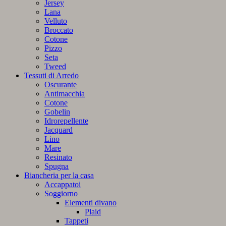
Jersey
Lana
Velluto
Broccato
Cotone
Pizzo
Seta
Tweed
Tessuti di Arredo
Oscurante
Antimacchia
Cotone
Gobelin
Idrorepellente
Jacquard
Lino
Mare
Resinato
Spugna
Biancheria per la casa
Accappatoi
Soggiorno
Elementi divano
Plaid
Tappeti