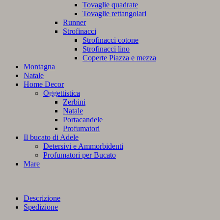
Tovaglie quadrate
Tovaglie rettangolari
Runner
Strofinacci
Strofinacci cotone
Strofinacci lino
Coperte Piazza e mezza
Montagna
Natale
Home Decor
Oggettistica
Zerbini
Natale
Portacandele
Profumatori
Il bucato di Adele
Detersivi e Ammorbidenti
Profumatori per Bucato
Mare
Descrizione
Spedizione