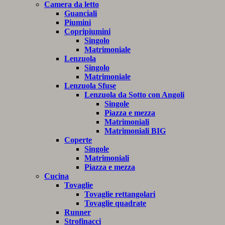
Camera da letto
Guanciali
Piumini
Copripiumini
Singolo
Matrimoniale
Lenzuola
Singolo
Matrimoniale
Lenzuola Sfuse
Lenzuola da Sotto con Angoli
Singole
Piazza e mezza
Matrimoniali
Matrimoniali BIG
Coperte
Singole
Matrimoniali
Piazza e mezza
Cucina
Tovaglie
Tovaglie rettangolari
Tovaglie quadrate
Runner
Strofinacci