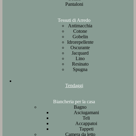
Pantaloni
Tessuti di Arredo
Antimacchia
Cotone
Gobelin
Idrorepellente
Oscurante
Jacquard
Lino
Resinato
Spugna
Tendaggi
Biancheria per la casa
Bagno
Asciugamani
Teli
Accappatoi
Tappeti
Camera da letto