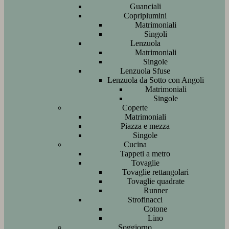
Guanciali
Copripiumini
Matrimoniali
Singoli
Lenzuola
Matrimoniali
Singole
Lenzuola Sfuse
Lenzuola da Sotto con Angoli
Matrimoniali
Singole
Coperte
Matrimoniali
Piazza e mezza
Singole
Cucina
Tappeti a metro
Tovaglie
Tovaglie rettangolari
Tovaglie quadrate
Runner
Strofinacci
Cotone
Lino
Soggiorno