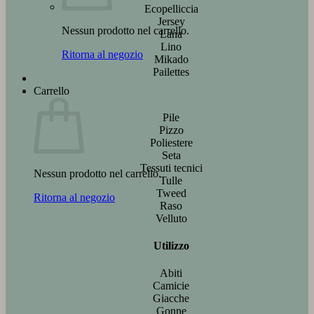
Ecopelliccia
Jersey
Nessun prodotto nel carrello.
Lana
Lino
Ritorna al negozio
Mikado
Pailettes
Carrello
Pile
Pizzo
Poliestere
Seta
Tessuti tecnici
Nessun prodotto nel carrello.
Tulle
Tweed
Ritorna al negozio
Raso
Velluto
Utilizzo
Abiti
Camicie
Giacche
Gonne