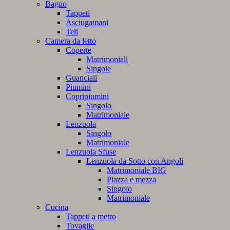
Bagno
Tappeti
Asciugamani
Teli
Camera da letto
Coperte
Matrimoniali
Singole
Guanciali
Piumini
Copripiumini
Singolo
Matrimoniale
Lenzuola
Singolo
Matrimoniale
Lenzuola Sfuse
Lenzuola da Sotto con Angoli
Matrimoniale BIG
Piazza e mezza
Singolo
Matrimoniale
Cucina
Tappeti a metro
Tovaglie