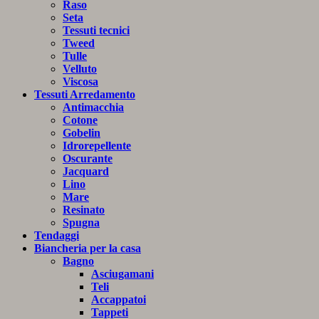
Raso
Seta
Tessuti tecnici
Tweed
Tulle
Velluto
Viscosa
Tessuti Arredamento
Antimacchia
Cotone
Gobelin
Idrorepellente
Oscurante
Jacquard
Lino
Mare
Resinato
Spugna
Tendaggi
Biancheria per la casa
Bagno
Asciugamani
Teli
Accappatoi
Tappeti