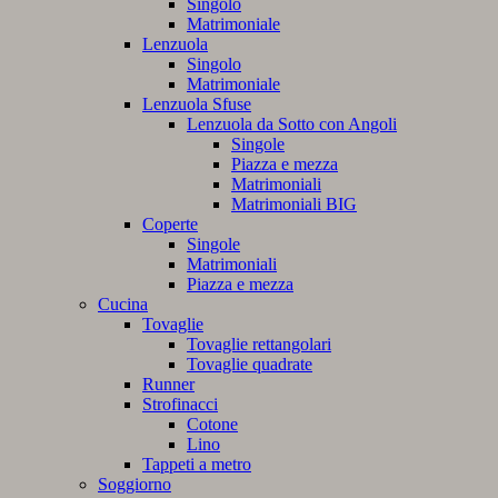
Singolo
Matrimoniale
Lenzuola
Singolo
Matrimoniale
Lenzuola Sfuse
Lenzuola da Sotto con Angoli
Singole
Piazza e mezza
Matrimoniali
Matrimoniali BIG
Coperte
Singole
Matrimoniali
Piazza e mezza
Cucina
Tovaglie
Tovaglie rettangolari
Tovaglie quadrate
Runner
Strofinacci
Cotone
Lino
Tappeti a metro
Soggiorno