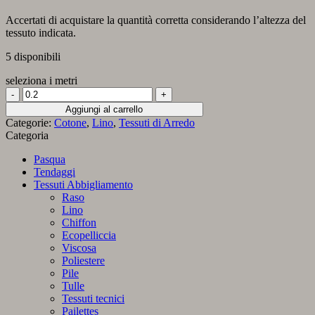
Accertati di acquistare la quantità corretta considerando l’altezza del
tessuto indicata.
5 disponibili
seleziona i metri
Fiandra
Lino
Aggiungi al carrello
e
Categorie:
Cotone
,
Lino
,
Tessuti di Arredo
cotone
Categoria
con
fiori
Pasqua
quantità
Tendaggi
Tessuti Abbigliamento
Raso
Lino
Chiffon
Ecopelliccia
Viscosa
Poliestere
Pile
Tulle
Tessuti tecnici
Pailettes