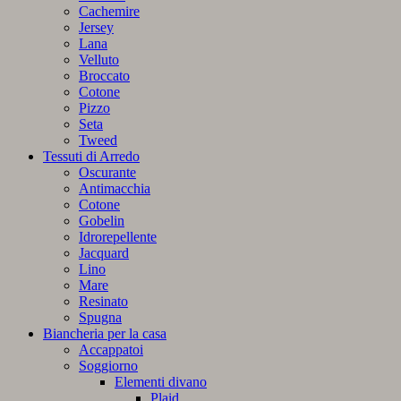
Cachemire
Jersey
Lana
Velluto
Broccato
Cotone
Pizzo
Seta
Tweed
Tessuti di Arredo
Oscurante
Antimacchia
Cotone
Gobelin
Idrorepellente
Jacquard
Lino
Mare
Resinato
Spugna
Biancheria per la casa
Accappatoi
Soggiorno
Elementi divano
Plaid