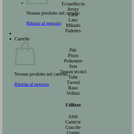
Ecopelliccia
Jersey
Nessun prodotto nel carrello.
Lana
Lino
Ritorna al negozio
Mikado
Pailettes
Carrello
Pile
Pizzo
Poliestere
Seta
Tessuti tecnici
Nessun prodotto nel carrello.
Tulle
Tweed
Ritorna al negozio
Raso
Velluto
Utilizzo
Abiti
Camicie
Giacche
Gonne