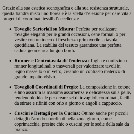
Grazie alla sua estetica scenografica e alla sua resistenza strutturale,
questa fiandra misto lino floreale è la scelta d’elezione per dare vita a
progetti di coordinati tessili d’eccellenza:
Tovaglie Sartoriali su Misura:
Perfetta per realizzare
tovaglie eleganti per le grandi occasioni, cene formali o per
vestire con un tocco di freschezza primaverile la tavola
quotidiana. La stabilità del tessuto garantisce una perfetta
caduta geometrica lungo i bordi.
Runner e Centrotavola di Tendenza:
Taglia e confeziona
runner longitudinali o trasversali per valorizzare tavoli in
legno massello o in vetro, creando un contrasto materico di
grande impatto visivo.
Tovaglioli Coordinati di Pregio:
La composizione in cotone
e lino assicura la massima assorbenza e delicatezza sulla pelle,
rendendolo ideale per creare set di tovaglioli coordinati, facili
da stirare e rifiniti con orlo a giorno o angoli a cappuccio.
Cuscini e Dettagli per la Cucina:
Ottimo anche per piccoli
dettagli d’arredo coordinati nella zona giorno, come
coprimacchia, presine chic o cuscini per le sedie della sala da
pranzo.