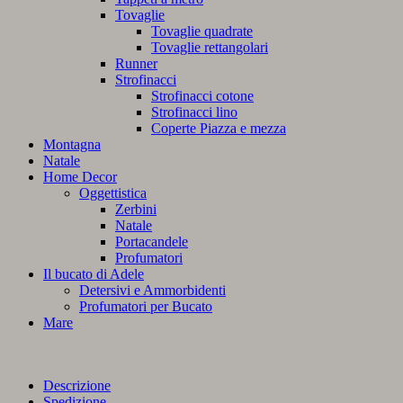
Tovaglie
Tovaglie quadrate
Tovaglie rettangolari
Runner
Strofinacci
Strofinacci cotone
Strofinacci lino
Coperte Piazza e mezza
Montagna
Natale
Home Decor
Oggettistica
Zerbini
Natale
Portacandele
Profumatori
Il bucato di Adele
Detersivi e Ammorbidenti
Profumatori per Bucato
Mare
Descrizione
Spedizione