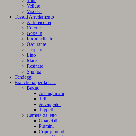
Tulle
Velluto
Viscosa
Tessuti Arredamento
Antimacchia
Cotone
Gobelin
Idrorepellente
Oscurante
Jacquard
Lino
Mare
Resinato
Spugna
Tendaggi
Biancheria per la casa
Bagno
Asciugamani
Teli
Accappatoi
Tappeti
Camera da letto
Guanciali
Piumini
Copripiumini