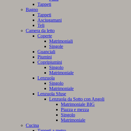
Tappeti
Bagno
Tappeti
Asciugamani
Teli
Camera da letto
Coperte
Matrimoniali
Singole
Guanciali
Piumini
Copripiumini
Singolo
Matrimoniale
Lenzuola
Singolo
Matrimoniale
Lenzuola Sfuse
Lenzuola da Sotto con Angoli
Matrimoniale BIG
Piazza e mezza
Singolo
Matrimoniale
Cucina
Tappeti a metro