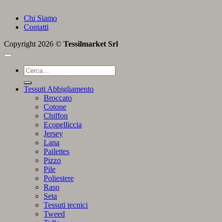
Chi Siamo
Contatti
Copyright 2026 ©
Tessilmarket Srl
Cerca:
Tessuti Abbigliamento
Broccato
Cotone
Chiffon
Ecopelliccia
Jersey
Lana
Pailettes
Pizzo
Pile
Poliestere
Raso
Seta
Tessuti tecnici
Tweed