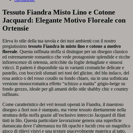
Tessuto Fiandra Misto Lino e Cotone
Jacquard: Elegante Motivo Floreale con
Ortensie
Eleva lo stile della tua tavola e dei tuoi ambienti con il nostro
pregiatissimo
tessuto Fiandra in misto lino e cotone a motivo
floreale
. Questa raffinata stoffa si distingue per un disegno classico
ed estremamente romantico che vede protagoniste splendide e ricche
infiorescenze di ortensia, arricchite da foglie dettagliate e sinuosi
viticci. Il pattern è disponibile sia in varianti cromatiche delicate e
pastello, con boccioli sfumati nei toni del glicine, del blu indaco, del
rosa antico o del rosso corallo su fondo chiaro, sia in una sofisticata
versione monocromatica effetto “schizzo a matita” grigio-beige su
fondo grezzo, ideale per gli amanti dello stile shabby chic e country
raffinato.
Come caratteristico dei veri tessuti operati in Fiandra, il maestoso
disegno a fiori non è stampato, ma viene tessuto direttamente nella
struttura della stoffa grazie all’esclusivo intreccio Jacquard di filati
tinti in filo. Questa particolare lavorazione genera una superficie
damascata dove l’alternanza tra fili opachi e lucidi crea un magnifico
gioco di rilievi visivi e una texture piacevolmente materica al tatto,