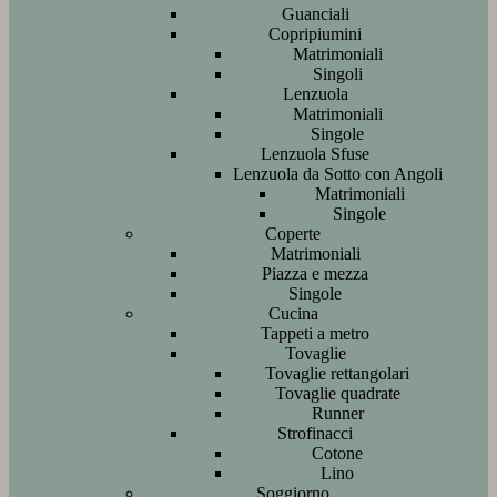
Guanciali
Copripiumini
Matrimoniali
Singoli
Lenzuola
Matrimoniali
Singole
Lenzuola Sfuse
Lenzuola da Sotto con Angoli
Matrimoniali
Singole
Coperte
Matrimoniali
Piazza e mezza
Singole
Cucina
Tappeti a metro
Tovaglie
Tovaglie rettangolari
Tovaglie quadrate
Runner
Strofinacci
Cotone
Lino
Soggiorno