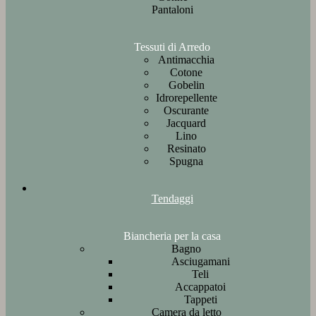
Pantaloni
Tessuti di Arredo
Antimacchia
Cotone
Gobelin
Idrorepellente
Oscurante
Jacquard
Lino
Resinato
Spugna
Tendaggi
Biancheria per la casa
Bagno
Asciugamani
Teli
Accappatoi
Tappeti
Camera da letto