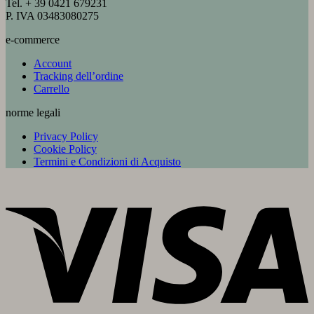
Tel. + 39 0421 679231
P. IVA 03483080275
e-commerce
Account
Tracking dell’ordine
Carrello
norme legali
Privacy Policy
Cookie Policy
Termini e Condizioni di Acquisto
V