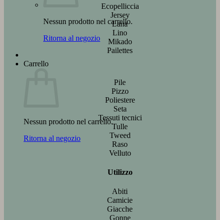
Ecopelliccia
Jersey
Nessun prodotto nel carrello.
Lana
Lino
Ritorna al negozio
Mikado
Pailettes
Carrello
Pile
Pizzo
Poliestere
Seta
Tessuti tecnici
Nessun prodotto nel carrello.
Tulle
Tweed
Ritorna al negozio
Raso
Velluto
Utilizzo
Abiti
Camicie
Giacche
Gonne