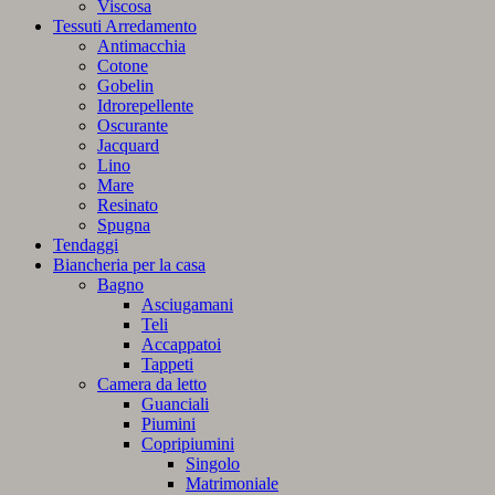
Viscosa
Tessuti Arredamento
Antimacchia
Cotone
Gobelin
Idrorepellente
Oscurante
Jacquard
Lino
Mare
Resinato
Spugna
Tendaggi
Biancheria per la casa
Bagno
Asciugamani
Teli
Accappatoi
Tappeti
Camera da letto
Guanciali
Piumini
Copripiumini
Singolo
Matrimoniale