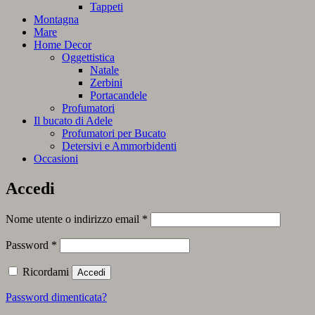
Tappeti
Montagna
Mare
Home Decor
Oggettistica
Natale
Zerbini
Portacandele
Profumatori
Il bucato di Adele
Profumatori per Bucato
Detersivi e Ammorbidenti
Occasioni
Accedi
Richiesto
Nome utente o indirizzo email
*
Richiesto
Password
*
Ricordami
Accedi
Password dimenticata?