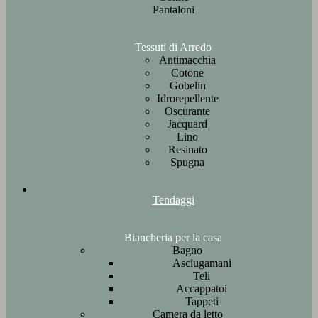
Pantaloni
Tessuti di Arredo
Antimacchia
Cotone
Gobelin
Idrorepellente
Oscurante
Jacquard
Lino
Resinato
Spugna
Tendaggi
Biancheria per la casa
Bagno
Asciugamani
Teli
Accappatoi
Tappeti
Camera da letto