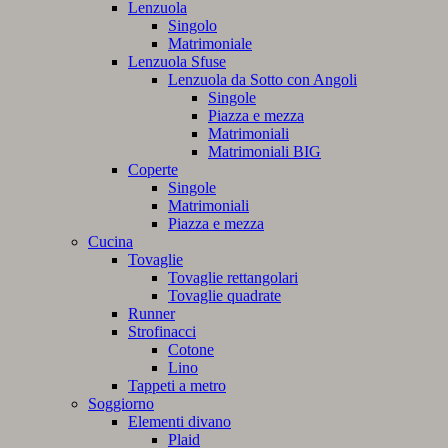
Lenzuola
Singolo
Matrimoniale
Lenzuola Sfuse
Lenzuola da Sotto con Angoli
Singole
Piazza e mezza
Matrimoniali
Matrimoniali BIG
Coperte
Singole
Matrimoniali
Piazza e mezza
Cucina
Tovaglie
Tovaglie rettangolari
Tovaglie quadrate
Runner
Strofinacci
Cotone
Lino
Tappeti a metro
Soggiorno
Elementi divano
Plaid