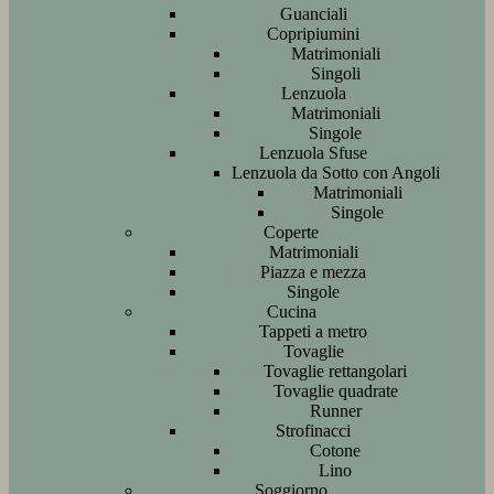
Guanciali
Copripiumini
Matrimoniali
Singoli
Lenzuola
Matrimoniali
Singole
Lenzuola Sfuse
Lenzuola da Sotto con Angoli
Matrimoniali
Singole
Coperte
Matrimoniali
Piazza e mezza
Singole
Cucina
Tappeti a metro
Tovaglie
Tovaglie rettangolari
Tovaglie quadrate
Runner
Strofinacci
Cotone
Lino
Soggiorno