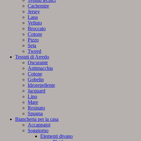
Tessuti tecnici
Cachemire
Jersey
Lana
Velluto
Broccato
Cotone
Pizzo
Seta
Tweed
Tessuti di Arredo
Oscurante
Antimacchia
Cotone
Gobelin
Idrorepellente
Jacquard
Lino
Mare
Resinato
Spugna
Biancheria per la casa
Accappatoi
Soggiorno
Elementi divano