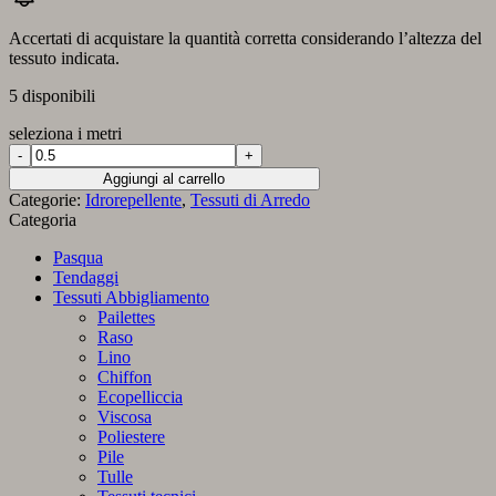
Accertati di acquistare la quantità corretta considerando l’altezza del
tessuto indicata.
5 disponibili
seleziona i metri
Idrorepellente
Ciliegio
Aggiungi al carrello
Rosa
Categorie:
Idrorepellente
,
Tessuti di Arredo
quantità
Categoria
Pasqua
Tendaggi
Tessuti Abbigliamento
Pailettes
Raso
Lino
Chiffon
Ecopelliccia
Viscosa
Poliestere
Pile
Tulle