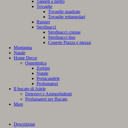
Tappeti a metro
Tovaglie
Tovaglie quadrate
Tovaglie rettangolari
Runner
Strofinacci
Strofinacci cotone
Strofinacci lino
Coperte Piazza e mezza
Montagna
Natale
Home Decor
Oggettistica
Zerbini
Natale
Portacandele
Profumatori
Il bucato di Adele
Detersivi e Ammorbidenti
Profumatori per Bucato
Mare
Descrizione