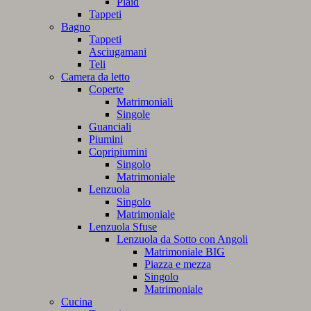
Plaid
Tappeti
Bagno
Tappeti
Asciugamani
Teli
Camera da letto
Coperte
Matrimoniali
Singole
Guanciali
Piumini
Copripiumini
Singolo
Matrimoniale
Lenzuola
Singolo
Matrimoniale
Lenzuola Sfuse
Lenzuola da Sotto con Angoli
Matrimoniale BIG
Piazza e mezza
Singolo
Matrimoniale
Cucina