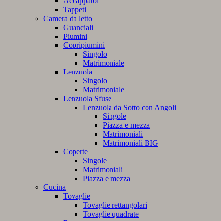
Accappatoi
Tappeti
Camera da letto
Guanciali
Piumini
Copripiumini
Singolo
Matrimoniale
Lenzuola
Singolo
Matrimoniale
Lenzuola Sfuse
Lenzuola da Sotto con Angoli
Singole
Piazza e mezza
Matrimoniali
Matrimoniali BIG
Coperte
Singole
Matrimoniali
Piazza e mezza
Cucina
Tovaglie
Tovaglie rettangolari
Tovaglie quadrate