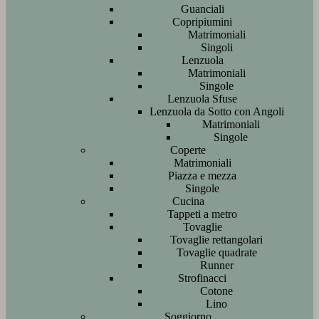
Guanciali
Copripiumini
Matrimoniali
Singoli
Lenzuola
Matrimoniali
Singole
Lenzuola Sfuse
Lenzuola da Sotto con Angoli
Matrimoniali
Singole
Coperte
Matrimoniali
Piazza e mezza
Singole
Cucina
Tappeti a metro
Tovaglie
Tovaglie rettangolari
Tovaglie quadrate
Runner
Strofinacci
Cotone
Lino
Soggiorno