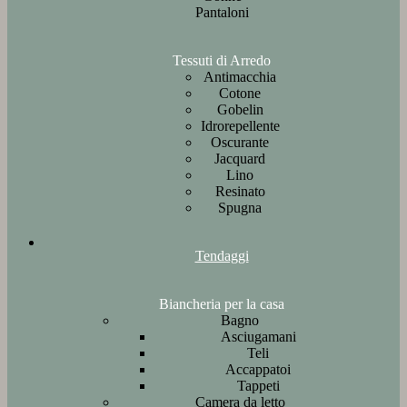
Pantaloni
Tessuti di Arredo
Antimacchia
Cotone
Gobelin
Idrorepellente
Oscurante
Jacquard
Lino
Resinato
Spugna
Tendaggi
Biancheria per la casa
Bagno
Asciugamani
Teli
Accappatoi
Tappeti
Camera da letto