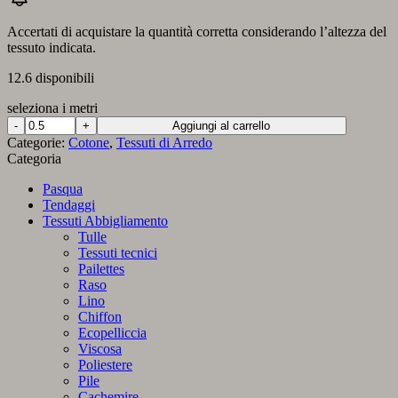
Accertati di acquistare la quantità corretta considerando l’altezza del
tessuto indicata.
12.6 disponibili
seleziona i metri
Panama
Aggiungi al carrello
in
Categorie:
Cotone
,
Tessuti di Arredo
Puro
Categoria
Cotone
85
Pasqua
Verde
Tendaggi
quantità
Tessuti Abbigliamento
Tulle
Tessuti tecnici
Pailettes
Raso
Lino
Chiffon
Ecopelliccia
Viscosa
Poliestere
Pile
Cachemire