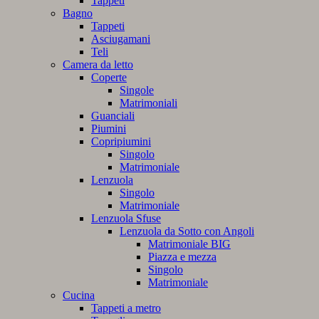
Tappeti
Bagno
Tappeti
Asciugamani
Teli
Camera da letto
Coperte
Singole
Matrimoniali
Guanciali
Piumini
Copripiumini
Singolo
Matrimoniale
Lenzuola
Singolo
Matrimoniale
Lenzuola Sfuse
Lenzuola da Sotto con Angoli
Matrimoniale BIG
Piazza e mezza
Singolo
Matrimoniale
Cucina
Tappeti a metro