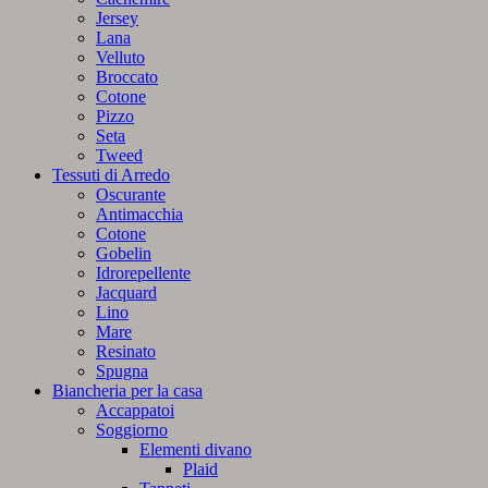
Jersey
Lana
Velluto
Broccato
Cotone
Pizzo
Seta
Tweed
Tessuti di Arredo
Oscurante
Antimacchia
Cotone
Gobelin
Idrorepellente
Jacquard
Lino
Mare
Resinato
Spugna
Biancheria per la casa
Accappatoi
Soggiorno
Elementi divano
Plaid