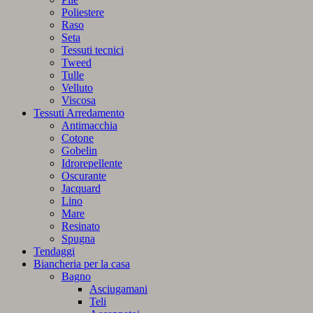
Poliestere
Raso
Seta
Tessuti tecnici
Tweed
Tulle
Velluto
Viscosa
Tessuti Arredamento
Antimacchia
Cotone
Gobelin
Idrorepellente
Oscurante
Jacquard
Lino
Mare
Resinato
Spugna
Tendaggi
Biancheria per la casa
Bagno
Asciugamani
Teli