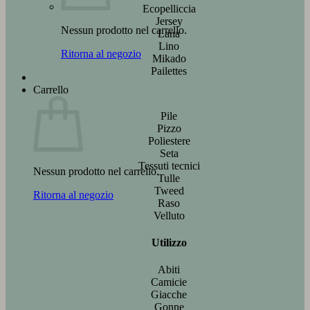
Ecopelliccia
Jersey
Nessun prodotto nel carrello.
Lana
Lino
Ritorna al negozio
Mikado
Pailettes
Carrello
Pile
Pizzo
Poliestere
Seta
Tessuti tecnici
Nessun prodotto nel carrello.
Tulle
Tweed
Ritorna al negozio
Raso
Velluto
Utilizzo
Abiti
Camicie
Giacche
Gonne