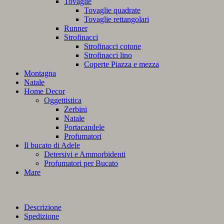
Tovaglie
Tovaglie quadrate
Tovaglie rettangolari
Runner
Strofinacci
Strofinacci cotone
Strofinacci lino
Coperte Piazza e mezza
Montagna
Natale
Home Decor
Oggettistica
Zerbini
Natale
Portacandele
Profumatori
Il bucato di Adele
Detersivi e Ammorbidenti
Profumatori per Bucato
Mare
Descrizione
Spedizione