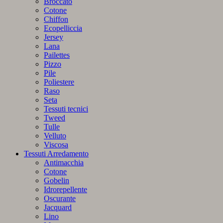
Broccato
Cotone
Chiffon
Ecopelliccia
Jersey
Lana
Pailettes
Pizzo
Pile
Poliestere
Raso
Seta
Tessuti tecnici
Tweed
Tulle
Velluto
Viscosa
Tessuti Arredamento
Antimacchia
Cotone
Gobelin
Idrorepellente
Oscurante
Jacquard
Lino