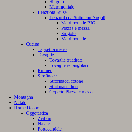
Singolo
Matrimoniale
Lenzuola Sfuse
Lenzuola da Sotto con Angoli
Matrimoniale BIG
Piazza e mezza
Singolo
Matrimoniale
Cucina
Tappeti a metro
Tovaglie
Tovaglie quadrate
Tovaglie rettangolari
Runner
Strofinacci
Strofinacci cotone
Strofinacci lino
Coperte Piazza e mezza
Montagna
Natale
Home Decor
Oggettistica
Zerbini
Natale
Portacandele