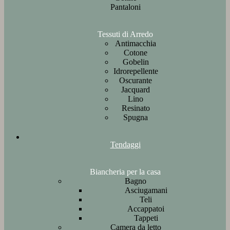
Pantaloni
Tessuti di Arredo
Antimacchia
Cotone
Gobelin
Idrorepellente
Oscurante
Jacquard
Lino
Resinato
Spugna
Tendaggi
Biancheria per la casa
Bagno
Asciugamani
Teli
Accappatoi
Tappeti
Camera da letto