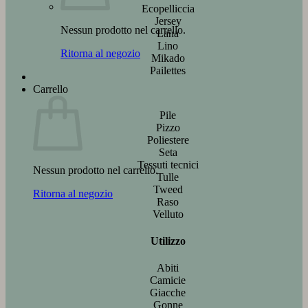
Ecopelliccia
Jersey
Nessun prodotto nel carrello.
Lana
Lino
Ritorna al negozio
Mikado
Pailettes
Carrello
Pile
Pizzo
Poliestere
Seta
Tessuti tecnici
Nessun prodotto nel carrello.
Tulle
Tweed
Ritorna al negozio
Raso
Velluto
Utilizzo
Abiti
Camicie
Giacche
Gonne