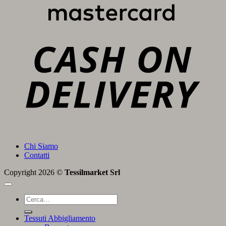
C
D
Chi Siamo
Contatti
Copyright 2026 ©
Tessilmarket Srl
Cerca:
Tessuti Abbigliamento