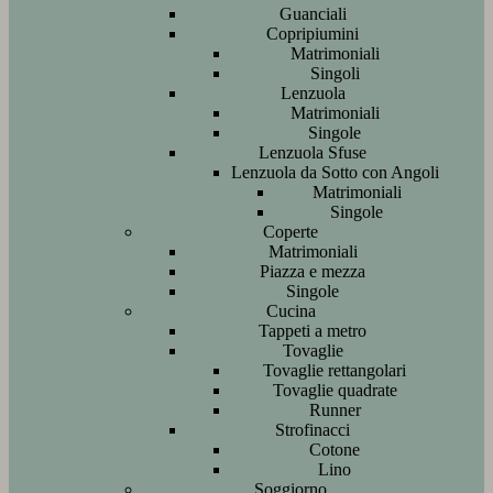
Guanciali
Copripiumini
Matrimoniali
Singoli
Lenzuola
Matrimoniali
Singole
Lenzuola Sfuse
Lenzuola da Sotto con Angoli
Matrimoniali
Singole
Coperte
Matrimoniali
Piazza e mezza
Singole
Cucina
Tappeti a metro
Tovaglie
Tovaglie rettangolari
Tovaglie quadrate
Runner
Strofinacci
Cotone
Lino
Soggiorno