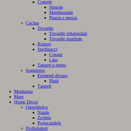
Coperte
Singole
Matrimoniali
Piazza e mezza
Cucina
Tovaglie
Tovaglie rettangolari
Tovaglie quadrate
Runner
Strofinacci
Cotone
Lino
Tappeti a metro
Soggiorno
Elementi divano
Plaid
Tappeti
Montagna
Mare
Home Decor
Oggettistica
Natale
Zerbini
Portacandele
Profumatori