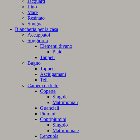
Jacquard
Lino
Mare
Resinato
Spugna
Biancheria per la casa
Accappatoi
Soggiorno
Elementi divano
Plaid
Tappeti
Bagno
Tappeti
Asciugamani
Teli
Camera da letto
Coperte
Singole
Matrimoniali
Guanciali
Piumini
Copripiumini
Singolo
Matrimoniale
Lenzuola