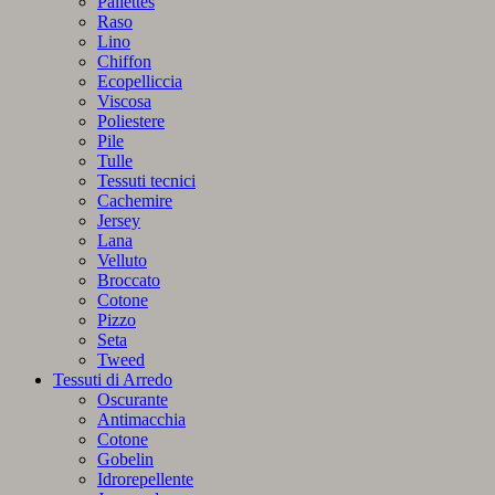
Pailettes
Raso
Lino
Chiffon
Ecopelliccia
Viscosa
Poliestere
Pile
Tulle
Tessuti tecnici
Cachemire
Jersey
Lana
Velluto
Broccato
Cotone
Pizzo
Seta
Tweed
Tessuti di Arredo
Oscurante
Antimacchia
Cotone
Gobelin
Idrorepellente