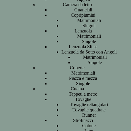
Camera da letto
Guanciali
Copripiumini
Matrimoniali
Singoli
Lenzuola
Matrimoniali
Singole
Lenzuola Sfuse
Lenzuola da Sotto con Angoli
Matrimoniali
Singole
Coperte
Matrimoniali
Piazza e mezza
Singole
Cucina
Tappeti a metro
Tovaglie
Tovaglie rettangolari
Tovaglie quadrate
Runner
Strofinacci
Cotone
Lino