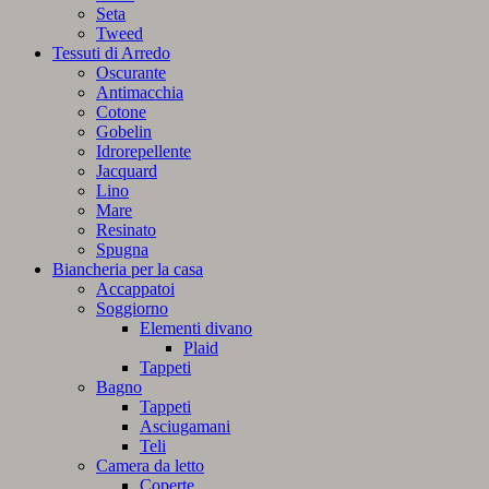
Seta
Tweed
Tessuti di Arredo
Oscurante
Antimacchia
Cotone
Gobelin
Idrorepellente
Jacquard
Lino
Mare
Resinato
Spugna
Biancheria per la casa
Accappatoi
Soggiorno
Elementi divano
Plaid
Tappeti
Bagno
Tappeti
Asciugamani
Teli
Camera da letto
Coperte