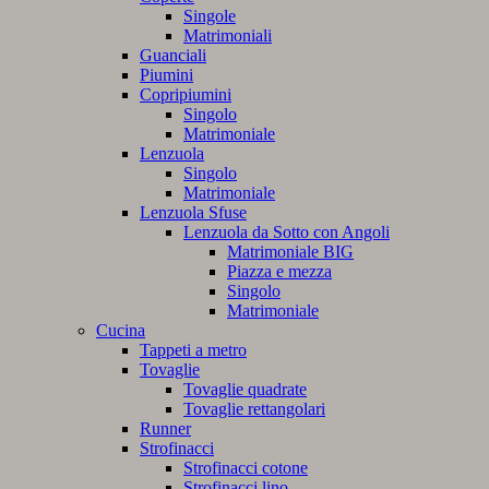
Singole
Matrimoniali
Guanciali
Piumini
Copripiumini
Singolo
Matrimoniale
Lenzuola
Singolo
Matrimoniale
Lenzuola Sfuse
Lenzuola da Sotto con Angoli
Matrimoniale BIG
Piazza e mezza
Singolo
Matrimoniale
Cucina
Tappeti a metro
Tovaglie
Tovaglie quadrate
Tovaglie rettangolari
Runner
Strofinacci
Strofinacci cotone
Strofinacci lino