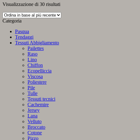
Ordina
Visualizzazione di 30 risultati
in
base
Categoria
al
più
Pasqua
recente
Tendaggi
Tessuti Abbigliamento
Pailettes
Raso
Lino
Chiffon
Ecopelliccia
Viscosa
Poliestere
Pile
Tulle
Tessuti tecnici
Cachemire
Jersey
Lana
Velluto
Broccato
Cotone
Pizzo