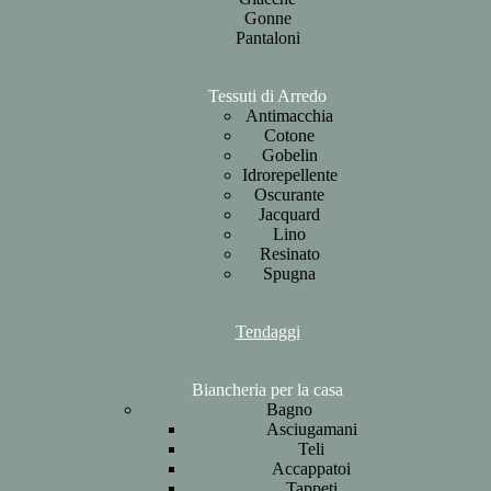
Gonne
Pantaloni
Tessuti di Arredo
Antimacchia
Cotone
Gobelin
Idrorepellente
Oscurante
Jacquard
Lino
Resinato
Spugna
Tendaggi
Biancheria per la casa
Bagno
Asciugamani
Teli
Accappatoi
Tappeti